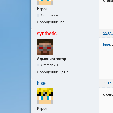
стави
Игрок
Оффлайн
Сообщений:
195
synthetic
22.09
kise
,
Администратор
Оффлайн
Сообщений:
2,967
kise
22.09
с сег
Игрок