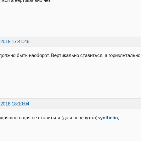
ться а вертикально нет
.2018 17:41:46
 должно быть наоборот. Вертикально ставиться, а горизлнтально
.2018 18:10:04
одняшнего дня не ставиться (да я перепутал)
synthetic
,