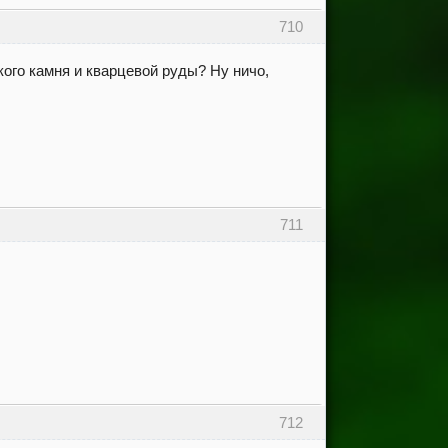
710
ского камня и кварцевой руды? Ну ничо,
711
712