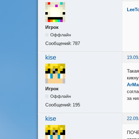
LeeT
Игрок
Оффлайн
Сообщений:
787
kise
19.09
Такая
кикну
ArM
Игрок
согла
Оффлайн
за ни
Сообщений:
195
kise
22.09
ПОЧЕМ