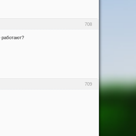
708
е работают?
709