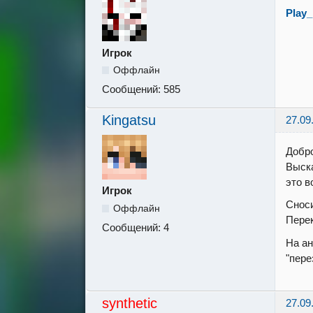
Play
Игрок
Оффлайн
Сообщений:
585
Kingatsu
27.09
Добро
Выска
это в
Игрок
Сноси
Оффлайн
Перек
Сообщений:
4
На ан
"пере
synthetic
27.09