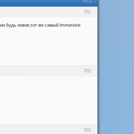
РСС
701
ни будь новое,тот же самый Immersive
702
703