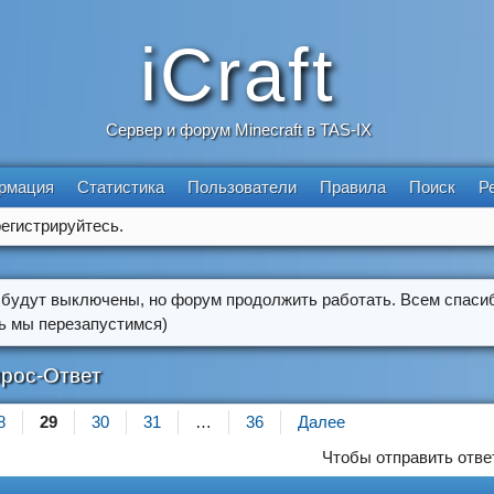
iCraft
Сервер и форум Minecraft в TAS-IX
рмация
Статистика
Пользователи
Правила
Поиск
Р
егистрируйтесь.
 будут выключены, но форум продолжить работать. Всем спасиб
ть мы перезапустимся)
рос-Ответ
8
29
30
31
…
36
Далее
Чтобы отправить отве