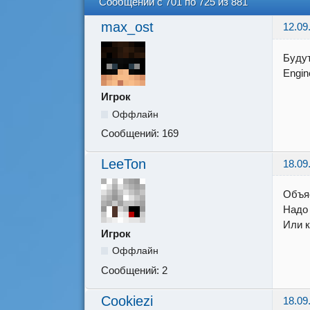
Сообщений с 701 по 725 из 881
max_ost
12.09
Будут
Engin
Игрок
Оффлайн
Сообщений:
169
LeeTon
18.09
Объяс
Надо
Или к
Игрок
Оффлайн
Сообщений:
2
Cookiezi
18.09