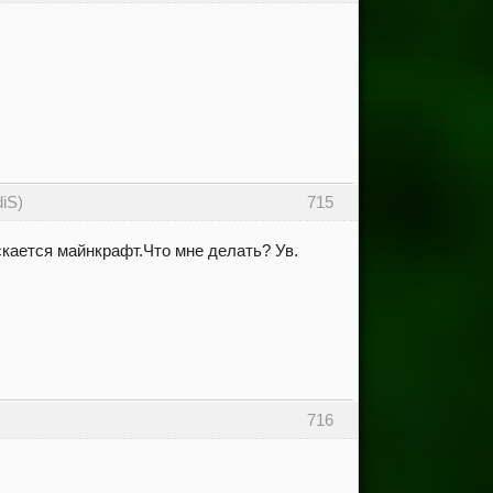
iS)
715
скается майнкрафт.Что мне делать? Ув.
716