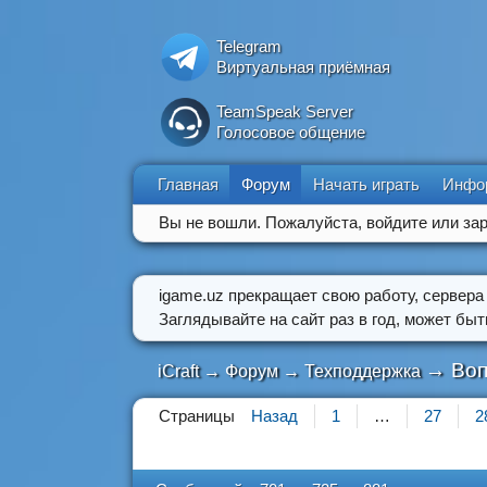
Telegram
Виртуальная приёмная
TeamSpeak Server
Голосовое общение
Главная
Форум
Начать играть
Инфо
Вы не вошли.
Пожалуйста, войдите или зар
igame.uz прекращает свою работу, сервера
Заглядывайте на сайт раз в год, может бы
→
Воп
iCraft
→
Форум
→
Техподдержка
Страницы
Назад
1
…
27
2