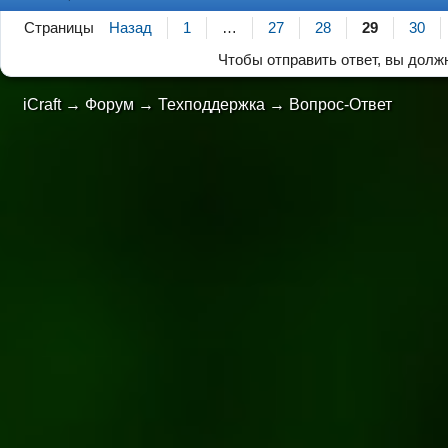
Страницы
Назад
1
…
27
28
29
30
Чтобы отправить ответ, вы дол
iCraft
→
Форум
→
Техподдержка
→
Вопрос-Ответ