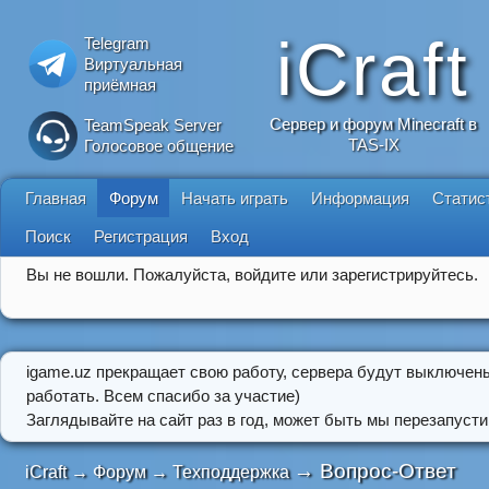
iCraft
Telegram
Виртуальная
приёмная
Сервер и форум Minecraft в
TeamSpeak Server
TAS-IX
Голосовое общение
Главная
Форум
Начать играть
Информация
Статис
Поиск
Регистрация
Вход
Вы не вошли.
Пожалуйста, войдите или зарегистрируйтесь.
igame.uz прекращает свою работу, сервера будут выключен
работать. Всем спасибо за участие)
Заглядывайте на сайт раз в год, может быть мы перезапусти
→
Вопрос-Ответ
iCraft
→
Форум
→
Техподдержка