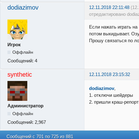
dodiazimov
12.11.2018 22:11:48
(12
отредактировано dodia
Если нажать играть на
потом выкидывает. Озу
Прошу связаться по ло
Игрок
Оффлайн
Сообщений:
4
synthetic
12.11.2018 23:15:32
dodiazimov
,
1. отключи шейдеры
2. пришли краш-репор
Администратор
Оффлайн
Сообщений:
2,967
Сообщений с 701 по 725 из 881