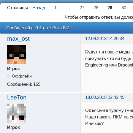
Страницы
Назад
1
…
27
28
29
30
Чтобы отправить ответ, вы дол
Сообщений с 701 по 725 из 881
max_ost
12.09.2018 14:20:34
Будут ли новые моды 
поизучать что ни будь
Engineering или Draconi
Игрок
Оффлайн
Сообщений:
169
LeeTon
18.09.2018 22:42:49
Объясните тупому (мне
Надо нажать ПКМ на с
Или как?
Игрок