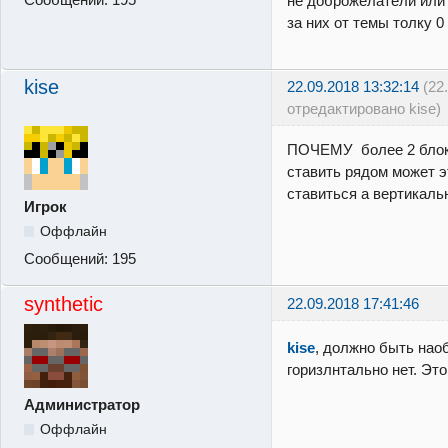
не доброжелатели или 
за них от темы толку 0
kise
22.09.2018 13:32:14
(22
отредактировано kise)
ПОЧЕМУ более 2 блок
ставить рядом может э
ставиться а вертикаль
Игрок
Оффлайн
Сообщений:
195
synthetic
22.09.2018 17:41:46
kise
, должно быть наоб
горизлнтально нет. Эт
Администратор
Оффлайн