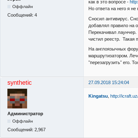
как в это вопросе -
http
Оффлайн
Но ответа на него я не
Сообщений:
4
Сносил антивирус. Сн
добавлял правило на о
Перекачивал лаунчер. 
чистил реестр. Такая 
На англоязычных фору
маршрутизатором. Леч
"перезагрузить" его. То
synthetic
27.09.2018 15:24:04
Kingatsu
,
http://icraft
Администратор
Оффлайн
Сообщений:
2,967