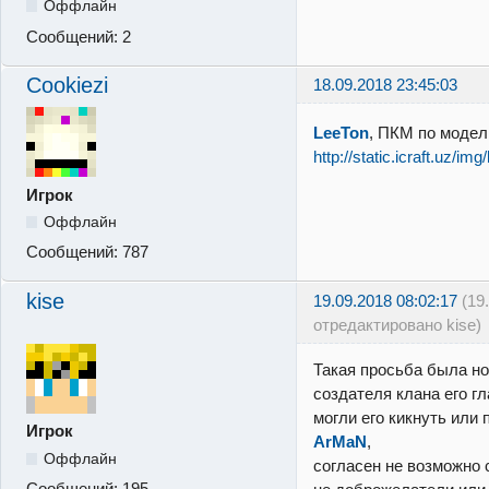
Оффлайн
Сообщений:
2
Cookiezi
18.09.2018 23:45:03
LeeTon
, ПКМ по модел
http://static.icraft.uz/im
Игрок
Оффлайн
Сообщений:
787
kise
19.09.2018 08:02:17
(19
отредактировано kise)
Такая просьба была но
создателя клана его гл
могли его кикнуть или 
Игрок
ArMaN
,
Оффлайн
согласен не возможно 
Сообщений:
195