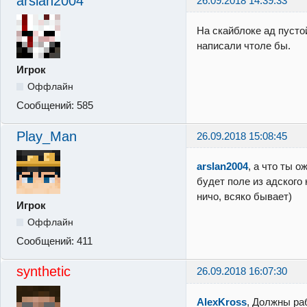
arslan2004
26.09.2018 14:39:33
На скайблоке ад пустой
написали чтоле бы.
Игрок
Оффлайн
Сообщений:
585
Play_Man
26.09.2018 15:08:45
arslan2004
, а что ты о
будет поле из адского
ничо, всяко бывает)
Игрок
Оффлайн
Сообщений:
411
synthetic
26.09.2018 16:07:30
AlexKross
, Должны ра