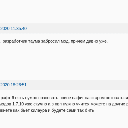
.2020 11:35:40
B
, разработчик таума забросил мод, причем давно уже.
.2020 18:26:51
рафт 6 есть нужно позновать новое нафиг на старом остоватьс
модов 1.7.10 уже скучно а в пвп нужно учится можете на других 
кнете как бьёт килаура и будете сами так бить