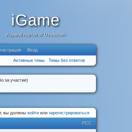
iGame
Игровой портал от Uztelecom
егистрация
Вход
Активные темы
Темы без ответов
о за участие)
т, вы должны
войти
или
зарегистрироваться
РСС