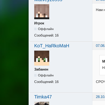
Нам н
Игрок
Оффлайн
Сообщений:
16
KoT_HaRkoMaH
07.08
M
Н
Забанен
Оффлайн
СРО
Сообщений:
16
Timka47
28.10