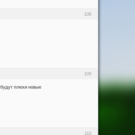
108
109
о будут плюхи новые
110