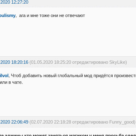
.2020 12:27:20
oulismy
, ага и мне тоже они не отвечают
.2020 18:20:16
(01.05.2020 18:25:20 отредактировано SkyLike)
ilvol
, Чтоб добавить новый глобальный мод придётся произвести
или в чате.
.2020 22:06:49
(02.07.2020 22:18:28 отредактировано Funny_good)
те админы кто может заняться магиком у меня просьба сделай