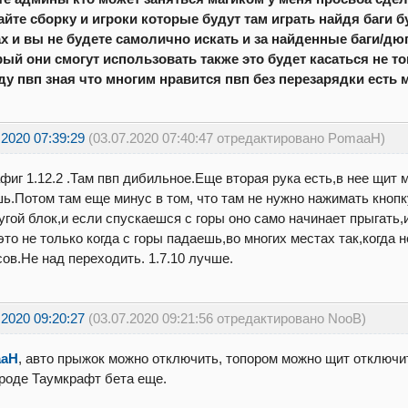
айте сборку и игроки которые будут там играть найдя баги 
х и вы не будете самолично искать и за найденные баги/д
рый они смогут использовать также это будет касаться не то
ду пвп зная что многим нравится пвп без перезарядки есть
.2020 07:39:29
(03.07.2020 07:40:47 отредактировано PomaaH)
фиг 1.12.2 .Там пвп дибильное.Еще вторая рука есть,в нее щит 
ь.Потом там еще минус в том, что там не нужно нажимать кноп
угой блок,и если спускаешся с горы оно само начинает прыгать,
это не только когда с горы падаешь,во многих местах так,когда н
ов.Не над переходить. 1.7.10 лучше.
.2020 09:20:27
(03.07.2020 09:21:56 отредактировано NooB)
aaH
, авто прыжок можно отключить, топором можно щит отключи
роде Таумкрафт бета еще.