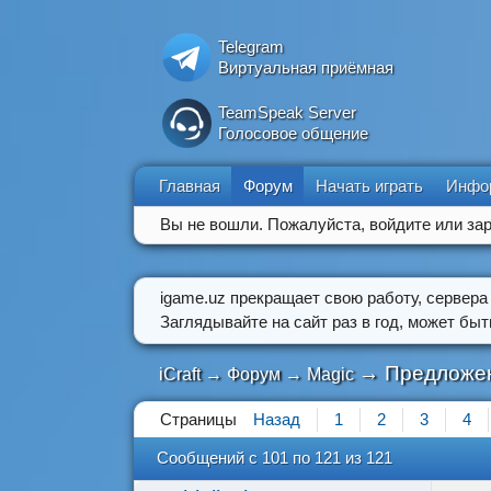
Telegram
Виртуальная приёмная
TeamSpeak Server
Голосовое общение
Главная
Форум
Начать играть
Инфо
Вы не вошли.
Пожалуйста, войдите или зар
igame.uz прекращает свою работу, сервера
Заглядывайте на сайт раз в год, может бы
→
Предложен
iCraft
→
Форум
→
Magic
Страницы
Назад
1
2
3
4
Сообщений с 101 по 121 из 121