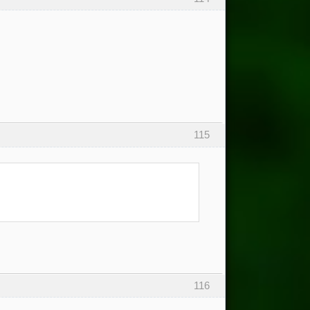
115
116