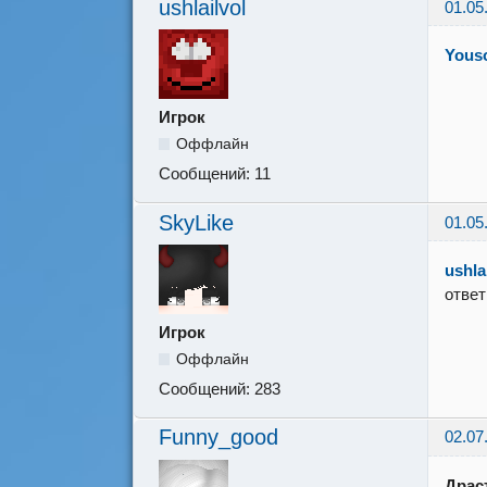
ushlailvol
01.05
Yous
Игрок
Оффлайн
Сообщений:
11
SkyLike
01.05
ushla
ответ
Игрок
Оффлайн
Сообщений:
283
Funny_good
02.07
Драс