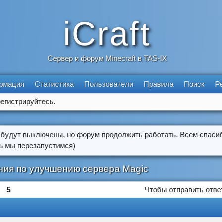
iCraft
Сервер и форум Minecraft в TAS-IX
рмация
Статистика
Пользователи
Правила
Поиск
Р
егистрируйтесь.
 будут выключены, но форум продолжить работать. Всем спасиб
ть мы перезапустимся)
ия по улучшению сервера Magic
5
Чтобы отправить отве