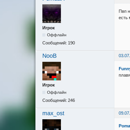
Пвп н
есть 
Игрок
Оффлайн
Сообщений:
190
NooB
03.07
Funn
плав
Игрок
Оффлайн
Сообщений:
246
max_ost
09.07
Pom