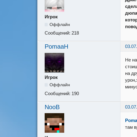
сдел
дюпа
Игрок
кото
Оффлайн
пово
Сообщений:
218
PomaaH
03.07
Не на
стоиш
на др
Игрок
урон,
Оффлайн
минус
Сообщений:
190
NooB
03.07
Pom
там в