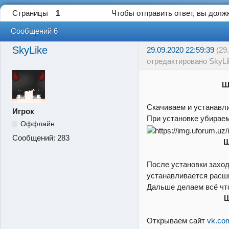
Страницы
1
Чтобы отправить ответ, вы дол
Сообщений 6
SkyLike
29.09.2020 22:59:39
(29
отредактировано SkyLi
Ш
Скачиваем и устанав
Игрок
При установке убираем
Оффлайн
Сообщений:
283
Ш
После установки захо
устанавливается рас
Дальше делаем всё что
Ш
Открываем сайт
vk.co