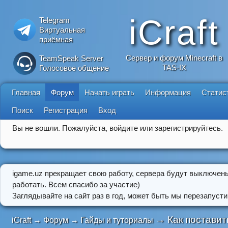
iCraft
Telegram
Виртуальная
приёмная
Сервер и форум Minecraft в
TeamSpeak Server
TAS-IX
Голосовое общение
Главная
Форум
Начать играть
Информация
Статис
Поиск
Регистрация
Вход
Вы не вошли.
Пожалуйста, войдите или зарегистрируйтесь.
igame.uz прекращает свою работу, сервера будут выключен
работать. Всем спасибо за участие)
Заглядывайте на сайт раз в год, может быть мы перезапусти
→
Как поставит
iCraft
→
Форум
→
Гайды и туториалы