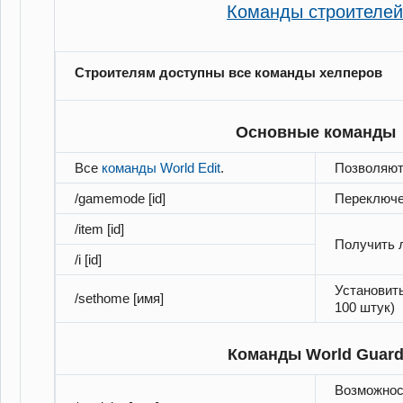
Команды строителей
Строителям доступны все команды хелперов
Основные команды
Все
команды World Edit
.
Позволяют
/gamemode [id]
Переключе
/item [id]
Получить 
/i [id]
Установит
/sethome [имя]
100 штук)
Команды World Guar
Возможнос