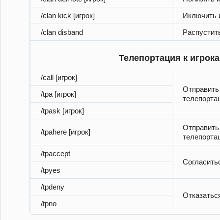
/clan kick [игрок]
Иключить и
/clan disband
Распустит
Телепортация к игрок
/call [игрок]
Отправить
/tpa [игрок]
телепортац
/tpask [игрок]
Отправить
/tpahere [игрок]
телепортац
/tpaccept
Согласить
/tpyes
/tpdeny
Отказатьс
/tpno