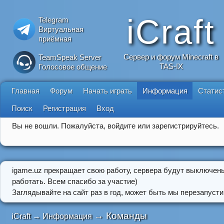
iCraft
Telegram
Виртуальная
приёмная
Сервер и форум Minecraft в
TeamSpeak Server
TAS-IX
Голосовое общение
Главная
Форум
Начать играть
Информация
Статис
Поиск
Регистрация
Вход
Вы не вошли.
Пожалуйста, войдите или зарегистрируйтесь.
igame.uz прекращает свою работу, сервера будут выключен
работать. Всем спасибо за участие)
Заглядывайте на сайт раз в год, может быть мы перезапусти
→
Команды
iCraft
→
Информация