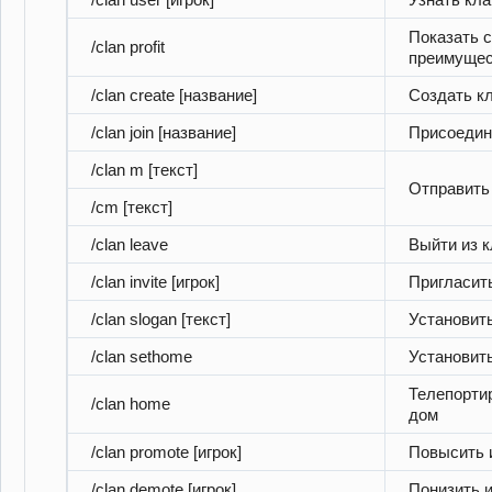
Показать 
/clan profit
преимущес
/clan create [название]
Создать к
/clan join [название]
Присоедин
/clan m [текст]
Отправить
/cm [текст]
/clan leave
Выйти из 
/clan invite [игрок]
Пригласить
/clan slogan [текст]
Установить
/clan sethome
Установит
Телепорти
/clan home
дом
/clan promote [игрок]
Повысить 
/clan demote [игрок]
Понизить и