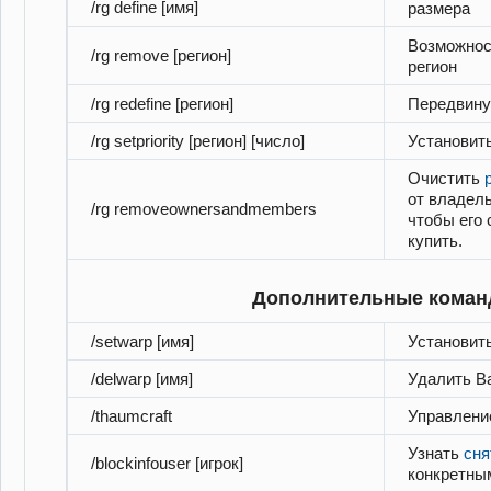
/rg define [имя]
размера
Возможнос
/rg remove [регион]
регион
/rg redefine [регион]
Передвину
/rg setpriority [регион] [число]
Установить
Очистить
от владель
/rg removeownersandmembers
чтобы его
купить.
Дополнительные кома
/setwarp [имя]
Установит
/delwarp [имя]
Удалить В
/thaumcraft
Управление
Узнать
сня
/blockinfouser [игрок]
конкретны