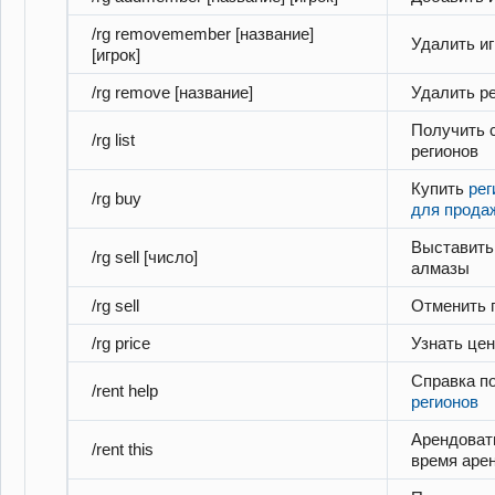
/rg removemember [название]
Удалить иг
[игрок]
/rg remove [название]
Удалить р
Получить с
/rg list
регионов
Купить
рег
/rg buy
для прода
Выставить 
/rg sell [число]
алмазы
/rg sell
Отменить 
/rg price
Узнать цен
Справка п
/rent help
регионов
Арендоват
/rent this
время аре