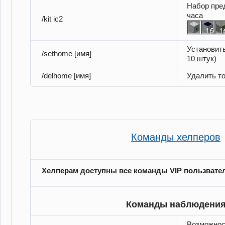
Набор пред
часа
/kit ic2
Установит
/sethome [имя]
10 штук)
/delhome [имя]
Удалить т
Команды хелперов
Хелперам доступны все команды VIP пользвате
Команды наблюдени
Возможнос