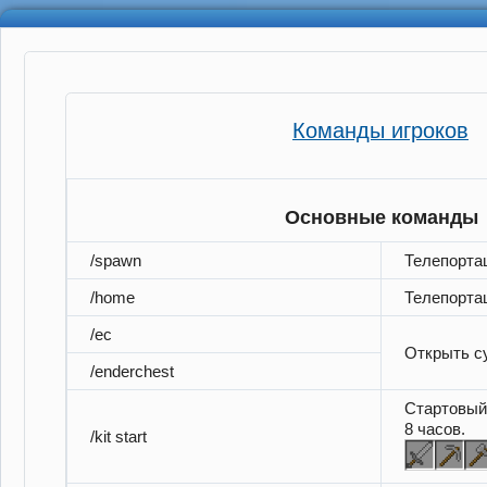
Команды игроков
Основные команды
/spawn
Телепорта
/home
Телепортац
/ec
Открыть с
/enderchest
Стартовый 
8 часов.
/kit start