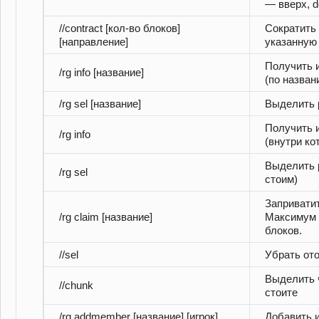
— вверх, d
//contract [кол-во блоков]
Сократить
[направление]
указанную 
Получить 
/rg info [название]
(по назван
/rg sel [название]
Выделить р
Получить 
/rg info
(внутри ко
Выделить р
/rg sel
стоим)
Заприватит
/rg claim [название]
Максимум 5
блоков.
//sel
Убрать от
Выделить
//chunk
стоите
/rg addmember [название] [игрок]
Добавить и