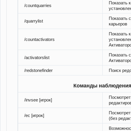
Показать 
/countquarries
установлен
Показать с
/quarrylist
карьеров
Показать 
/countactivators
установле
Активаторо
Показать 
/activatorslist
Активаторо
/redstonefinder
Поиск ред
Команды наблюдени
Посмотреть
/invsee [игрок]
редактиро
Посмотреть
/ec [игрок]
(без редак
Возможнос