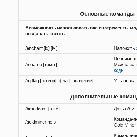
Основные команды
Возможность использовать все инструменты мо
создавать квесты
/enchant [id] [lvl]
Наложить
Переименов
/rename [текст]
Можно исп
коды
.
/rg flag [регион] [флаг] [значение]
Установка
Дополнительные кома
/broadcast [текст]
Дать объя
Команда-п
/goldminer help
Gold Miner
Команда-п