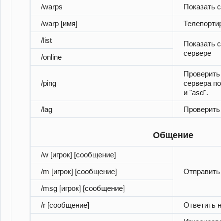
/warps
Показать с
/warp [имя]
Телепортир
/list
Показать с
сервере
/online
Проверить 
/ping
сервера по
и "asd".
/lag
Проверить 
Общение
/w [игрок] [сообщение]
/m [игрок] [сообщение]
Отправить
/msg [игрок] [сообщение]
/r [сообщение]
Ответить 