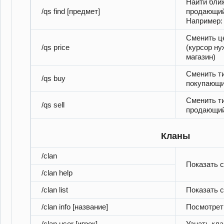
Найти бли
/qs find [предмет]
продающий
Например: /
Сменить це
/qs price
(курсор ну
магазин)
Сменить ти
/qs buy
покупающ
Сменить ти
/qs sell
продающи
Кланы
/clan
Показать с
/clan help
/clan list
Показать с
/clan info [название]
Посмотрет
/clan user [игрок]
Узнать кла