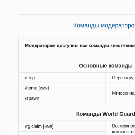
Команды модераторо
Модераторам доступны все команды квестмейк
Основные команды
/stop
Перезагру
/home [имя]
Мгновенна
/spawn
Команды World Guar
Возможнос
/rg claim [имя]
количество