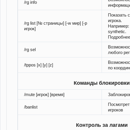
/rg info
информаци
Показать с
игрока.
/rg list [№ страницы] [-w мир] [-p
Например: /r
игрок]
synthetic.
Подробне
Возможнос
/rg sel
любого ре
Возможнос
/tppos [x] [y] [z]
по коорди
Команды блокировки
/mute [игрок] [время]
Заблокиро
Посмотрет
/banlist
игроков
Контроль за лагами