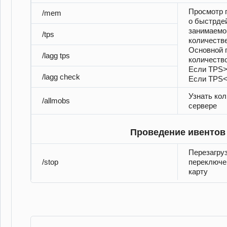
Просмотр 
/mem
о быстрдей
занимаемо
/tps
количестве
Основной 
/lagg tps
количеств
Если TPS>1
/lagg check
Если TPS<1
Узнать кол
/allmobs
сервере
Проведение ивентов
Перезагру
/stop
переключе
карту