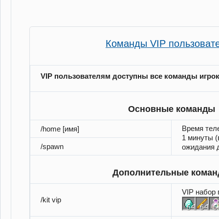
Команды VIP пользоват
VIP пользователям доступны все команды игро
Основные команды
Время тел
/home [имя]
1 минуты (
/spawn
ожидания д
Дополнительные кома
VIP набор 
/kit vip