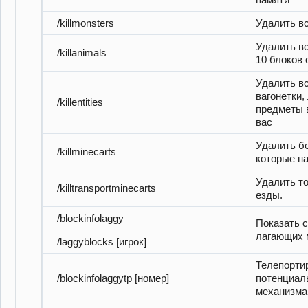
/killmonsters
Удалить вс
Удалить в
/killanimals
10 блоков 
Удалить вс
вагонетки,
/killentities
предметы в
вас
Удалить бе
/killminecarts
которые на
Удалить то
/killtransportminecarts
езды.
/blockinfolaggy
Показать 
лагающих 
/laggyblocks [игрок]
Телепорти
/blockinfolaggytp [номер]
потенциал
механизм