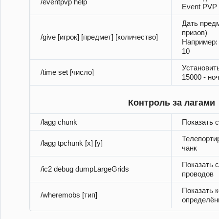
/eventpvp help
Event PVP
Дать предм
призов)
/give [игрок] [предмет] [количество]
Например: 
10
Установить
/time set [число]
15000 - ноч
Контроль за лагами
/lagg chunk
Показать 
Телепорти
/lagg tpchunk [x] [y]
чанк
Показать 
/ic2 debug dumpLargeGrids
проводов
Показать 
/wheremobs [тип]
определён