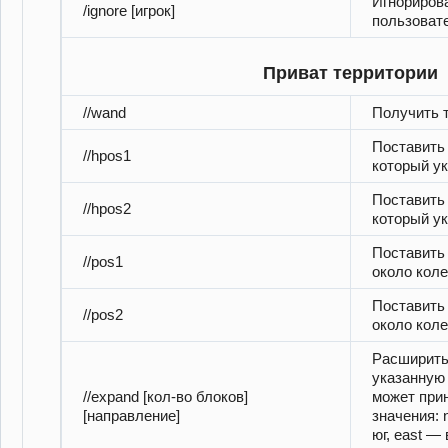
Игнориров
/ignore [игрок]
пользоват
Приват территории
//wand
Получить 
Поставить 
//hpos1
который ук
Поставить 
//hpos2
который ук
Поставить 
//pos1
около коле
Поставить 
//рos2
около коле
Расширить
указанную 
//expand [кол-во блоков]
может при
[направление]
значения: 
юг, east —