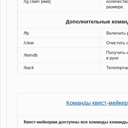
/rg claim [имя]
количество
размера
Дополнительные кома
/fly
Включить 
/clear
Очистить 
Получить 
/itemdb
в руке
/back
Телепорта
Команды квест-мейкер
Квест-мейкерам доступны все команды команды