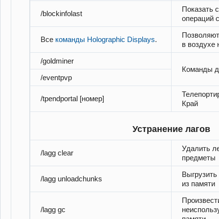
Показать 
/blockinfolast
операций 
Позволяют
Все
команды Holographic Displays
.
в воздухе 
/goldminer
Команды д
/eventpvp
Телепортир
/tpendportal [номер]
Край
Устранение лагов
Удалить л
/lagg clear
предметы
Выгрузить
/lagg unloadchunks
из памяти
Произвест
/lagg gc
неиспольз
памяти