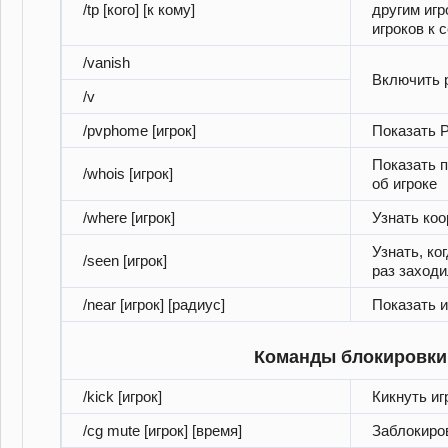
/tp [кого] [к кому]
другим игр
игроков к 
/vanish
Включить 
/v
/pvphome [игрок]
Показать 
Показать 
/whois [игрок]
об игроке
/where [игрок]
Узнать коо
Узнать, ко
/seen [игрок]
раз заходи
/near [игрок] [радиус]
Показать и
Команды блокировки
/kick [игрок]
Кикнуть иг
/cg mute [игрок] [время]
Заблокиро