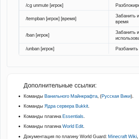
/cg unmute [игрок]
Разблокир
Забанить и
/tempban [игрок] [время]
время
Забанить и
/ban [игрок]
использова
/unban [игрок]
Разбанить 
Дополнительные ссылки:
Команды
Ванильного Майнкрафта
, (
Русская Вики
).
Команды
Ядра сервера Bukkit
.
Команды плагина
Essentials
.
Команды плагина
World Edit
.
Документация по плагину World Guard:
Minecraft Wiki