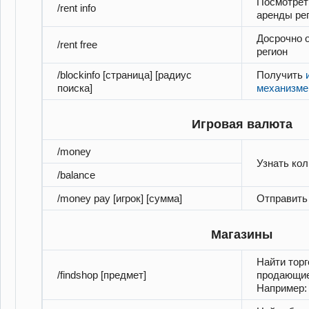
Посмотрет
/rent info
аренды ре
Досрочно 
/rent free
регион
/blockinfo [страница] [радиус
Получить
поиска]
механизме
Игровая валюта
/money
Узнать кол
/balance
/money pay [игрок] [сумма]
Отправить 
Магазины
Найти торг
/findshop [предмет]
продающие
Например: 