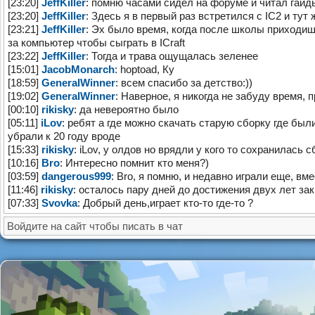
[23:20]
JeffKiller
: помню часами сидел на форуме и читал гайды
[23:20]
JeffKiller
: Здесь я в первый раз встретился с IC2 и тут 
[23:21]
JeffKiller
: Эх было время, когда после школы приходиш
за компьютер чтобы сыграть в ICraft
[23:22]
JeffKiller
: Тогда и трава ощущалась зеленее
[15:01]
JacobMonarch
: hoptoad, Ку
[18:59]
GeneralWinner
: всем спасибо за детство:))
[19:02]
GeneralWinner
: Наверное, я никогда не забуду время, 
[00:10]
rikisky
: да невероятно было
[05:11]
iLov
: ребят а где можно скачать старую сборку где бы
убрали к 20 году вроде
[15:33]
rikisky
: iLov, у олдов но врядли у кого то сохранилась 
[10:16]
Bro
: Интересно помнит кто меня?)
[03:59]
dangerous999
: Bro, я помню, и недавно играли еще, вме
[11:46]
rikisky
: осталось пару дней до достижения двух лет за
[07:33]
Svovka
: Добрый день,играет кто-то где-то ?