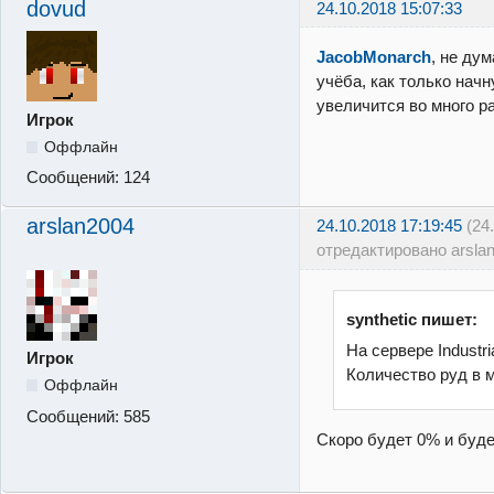
dovud
24.10.2018 15:07:33
JacobMonarch
, не ду
учёба, как только нач
увеличится во много ра
Игрок
Оффлайн
Сообщений:
124
arslan2004
24.10.2018 17:19:45
(24
отредактировано arsla
synthetic пишет:
На сервере Industri
Игрок
Количество руд в 
Оффлайн
Сообщений:
585
Скоро будет 0% и буде