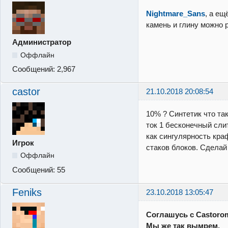
Nightmare_Sans
, а ещ
камень и глину можно 
Администратор
Оффлайн
Сообщений:
2,967
castor
21.10.2018 20:08:54
10% ? Синтетик что та
ток 1 бесконечный сли
как сингулярность кра
Игрок
стаков блоков. Сделай
Оффлайн
Сообщений:
55
Feniks
23.10.2018 13:05:47
Соглашусь с Castoro
Мы же так вымрем.