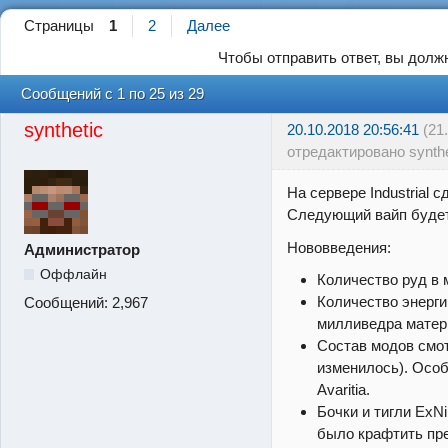
Страницы
1
2
Далее
Чтобы отправить ответ, вы дол
Сообщений с 1 по 25 из 29
synthetic
20.10.2018 20:56:41
(21
отредактировано synthe
На сервере Industrial с
Следующий вайп будет
Нововведения:
Администратор
Оффлайн
Количество руд в 
Количество энерги
Сообщений:
2,967
милливедра матери
Состав модов смо
изменилось). Осо
Avaritia.
Бочки и тигли ExN
было крафтить пре