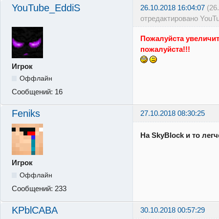
YouTube_EddiS
26.10.2018 16:04:07
(26
отредактировано YouT
Пожалуйста увеличит
пожалуйста!!!
Игрок
Оффлайн
Сообщений:
16
Feniks
27.10.2018 08:30:25
На SkyBlock и то лег
Игрок
Оффлайн
Сообщений:
233
KPblCABA
30.10.2018 00:57:29