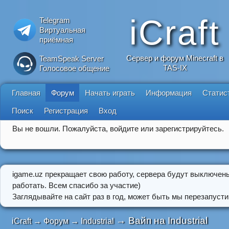
iCraft
Telegram
Виртуальная
приёмная
Сервер и форум Minecraft в
TeamSpeak Server
TAS-IX
Голосовое общение
Главная
Форум
Начать играть
Информация
Статис
Поиск
Регистрация
Вход
Вы не вошли.
Пожалуйста, войдите или зарегистрируйтесь.
igame.uz прекращает свою работу, сервера будут выключен
работать. Всем спасибо за участие)
Заглядывайте на сайт раз в год, может быть мы перезапусти
→
Вайп на Industrial
iCraft
→
Форум
→
Industrial