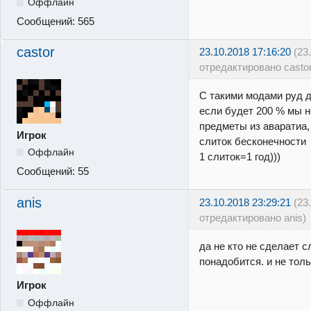
Оффлайн
Сообщений:
565
castor
23.10.2018 17:16:20
(23
отредактировано castor
С такими модами руд 
если будет 200 % мы 
предметы из аваратиа,
Игрок
слиток бесконечности 
Оффлайн
1 слиток=1 год)))
Сообщений:
55
anis
23.10.2018 23:29:21
(23
отредактировано anis)
да не кто не сделает с
понадобится. и не толь
Игрок
Оффлайн