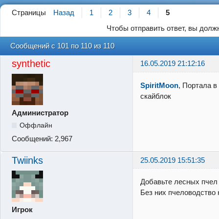
Страницы
Назад
1
2
3
4
5
Чтобы отправить ответ, вы дол
Сообщений с 101 по 110 из 110
synthetic
16.05.2019 21:12:16
SpiritMoon
, Портала в
скайблок
Администратор
Оффлайн
Сообщений:
2,967
Twiinks
25.05.2019 15:51:35
Добавьте лесных пчел 
Без них пчеловодство 
Игрок