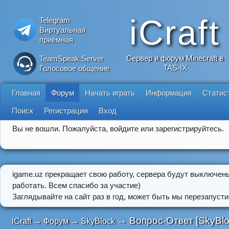
iCraft
Telegram
Виртуальная
приёмная
Сервер и форум Minecraft в
TeamSpeak Server
TAS-IX
Голосовое общение
Главная
Форум
Начать играть
Информация
Статис
Поиск
Регистрация
Вход
Вы не вошли.
Пожалуйста, войдите или зарегистрируйтесь.
igame.uz прекращает свою работу, сервера будут выключен
работать. Всем спасибо за участие)
Заглядывайте на сайт раз в год, может быть мы перезапусти
→
Вопрос-Ответ [SkyBlo
iCraft
→
Форум
→
SkyBlock