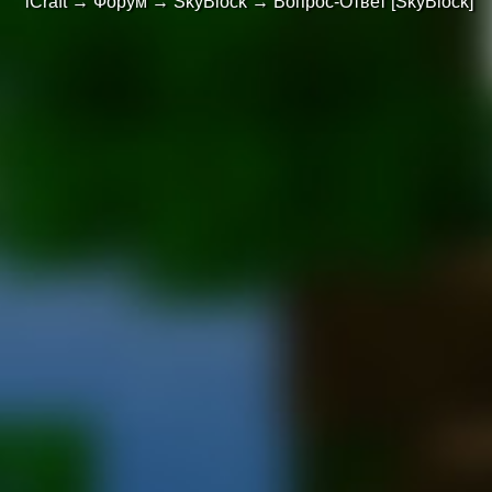
iCraft
→
Форум
→
SkyBlock
→
Вопрос-Ответ [SkyBlock]