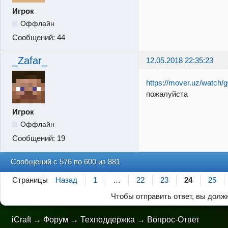
Игрок
Оффлайн
Сообщений:
44
_Zafar_
12.05.2018 22:35:23
https://mover.uz/watch
пожалуйста
Игрок
Оффлайн
Сообщений:
19
Сообщений с 576 по 600 из 881
Страницы
Назад
1
…
22
23
24
25
Чтобы отправить ответ, вы дол
iCraft
→
Форум
→
Техподдержка
→
Вопрос-Ответ