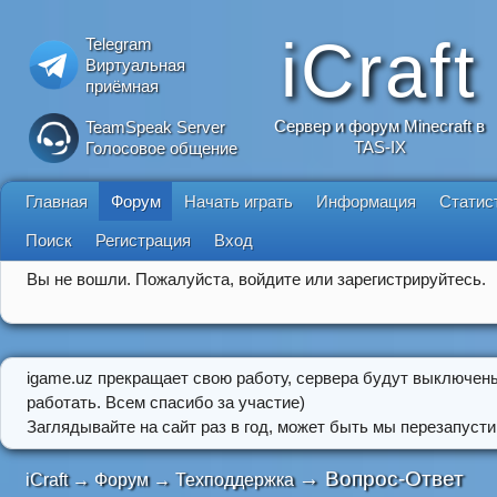
iCraft
Telegram
Виртуальная
приёмная
Сервер и форум Minecraft в
TeamSpeak Server
TAS-IX
Голосовое общение
Главная
Форум
Начать играть
Информация
Статис
Поиск
Регистрация
Вход
Вы не вошли.
Пожалуйста, войдите или зарегистрируйтесь.
igame.uz прекращает свою работу, сервера будут выключен
работать. Всем спасибо за участие)
Заглядывайте на сайт раз в год, может быть мы перезапусти
→
Вопрос-Ответ
iCraft
→
Форум
→
Техподдержка