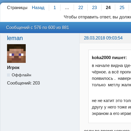
Страницы
Назад
1
…
22
23
24
25
Чтобы отправить ответ, вы дол
Сообщений с 576 по 600 из 881
leman
28.03.2018 09:03:54
koka2000 пишет:
в начале видна где
Игрок
чёрное. а всё проп
Оффлайн
появилось . наверн
Сообщений:
203
только метлу жалк
не не катит это то
другу у него тоже 
экраном а его игра
если во время черного