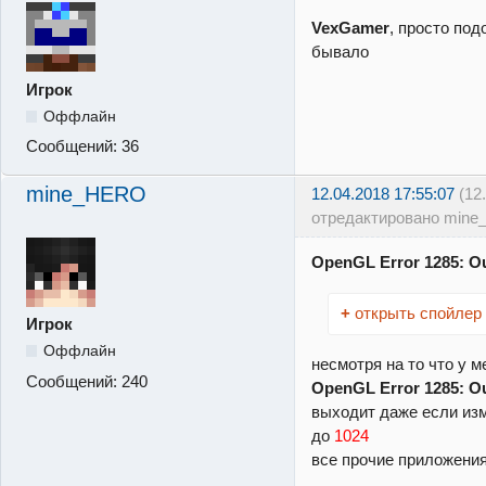
VexGamer
, просто под
бывало
Игрок
Оффлайн
Сообщений:
36
mine_HERO
12.04.2018 17:55:07
(12
отредактировано min
OpenGL Error 1285: O
+
открыть спойлер
Игрок
Оффлайн
несмотря на то что у м
Сообщений:
240
OpenGL Error 1285: O
выходит даже если из
до
1024
все прочие приложени