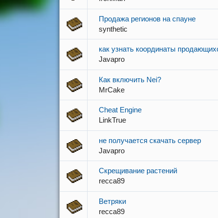
Продажа регионов на спауне
synthetic
как узнать координаты продающих
Javapro
Как включить Nei?
MrCake
Cheat Engine
LinkTrue
не получается скачать сервер
Javapro
Скрещивание растений
recca89
Ветряки
recca89