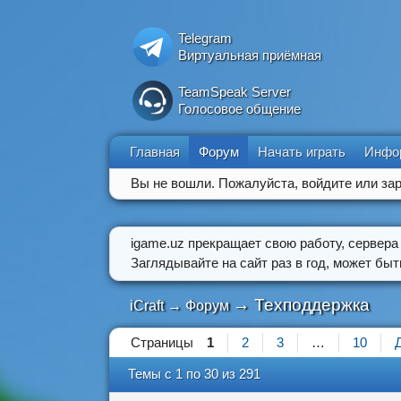
Telegram
Виртуальная приёмная
TeamSpeak Server
Голосовое общение
Главная
Форум
Начать играть
Инфо
Вы не вошли.
Пожалуйста, войдите или зар
igame.uz прекращает свою работу, сервера
Заглядывайте на сайт раз в год, может бы
→
Техподдержка
iCraft
→
Форум
Страницы
1
2
3
…
10
Темы с 1 по 30 из 291