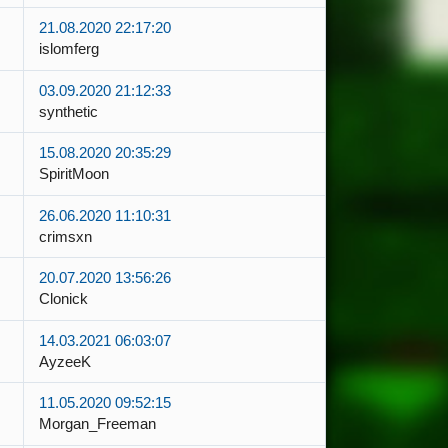
21.08.2020 22:17:20
islomferg
03.09.2020 21:12:33
synthetic
15.08.2020 20:35:29
SpiritMoon
26.06.2020 11:10:31
crimsxn
20.07.2020 13:56:26
Clonick
14.03.2021 06:03:07
AyzeeK
11.05.2020 09:52:15
Morgan_Freeman