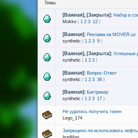
Темы
[Важная]
,
[Закрыта]
:
Набор в со
Mokko
(
1
2
3
12
)
[Важная]
:
Реклама на MOVER.uz
synthetic
(
1
2
3
9
)
[Важная]
,
[Закрыта]
:
Успешные р
synthetic
(
1
2
3
)
[Важная]
:
Вопрос-Ответ
synthetic
(
1
2
3
36
)
[Важная]
:
Багтрекер
synthetic
(
1
2
3
17
)
Не удалось получить токен
Lego_174
Запрещено ли использовать нефть в
IronMan