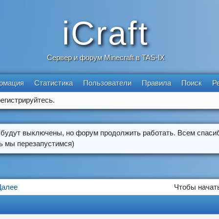
iCraft
Сервер и форум Minecraft в TAS-IX
рмация
Статистика
Пользователи
Правила
Поиск
Р
егистрируйтесь.
 будут выключены, но форум продолжить работать. Всем спасиб
ть мы перезапустимся)
Далее
Чтобы начать