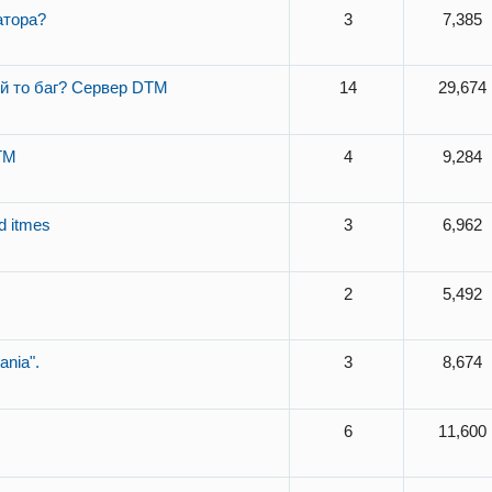
атора?
3
7,385
й то баг? Сервер DTM
14
29,674
TM
4
9,284
d itmes
3
6,962
2
5,492
nia".
3
8,674
6
11,600