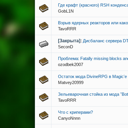
Где крафт (красного) RSH конденс
GobL1N
Взрыв ядерных реакторов или како
TavoRRR
[Закрыта]
:
Дисбаланс сервера D
SeconD
Проблема: Fatally missing blocks an
ozodbek2007
Остаток мода DivineRPG в Magic'е
Matvey20999
Зельеварочная стойка из мода "Bota
TavoRRR
Что с криперами?
CanyoNnnn