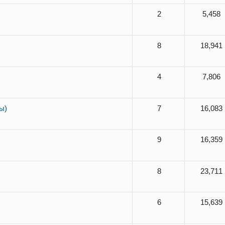
2
5,458
8
18,941
4
7,806
ы)
7
16,083
9
16,359
8
23,711
6
15,639