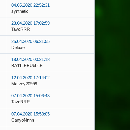
04.05.2020 22:52:31
synthetic
23.04.2020 17:02:59
TavoRRR
25.04.2020 06:31:55
Deluxe
18.04.2020 00:21:18
BA11LEBUbbLE
12.04.2020 17:14:02
Matvey20999
07.04.2020 15:06:43
TavoRRR
07.04.2020 15:58:05
CanyoNnnn