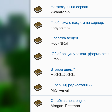
Не заходит на сервак
k-kamron-n
Проблема с входом на сервер.
sanyaolmaz
Пропажа вещей
RockNRoll
IC2 сборщик урожая. (ферма резин
CranK
Второй шанс?
HuGGaJuGGa
[OpenFM] радиостанции
MrSilverwill
Ошибка cheat engine
Morgan_Freeman