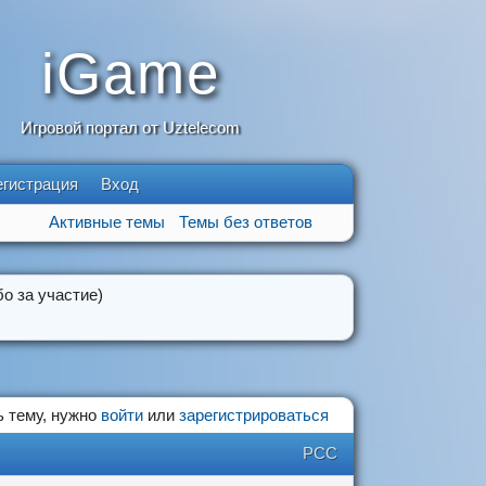
iGame
Игровой портал от Uztelecom
егистрация
Вход
Активные темы
Темы без ответов
о за участие)
 тему, нужно
войти
или
зарегистрироваться
РСС