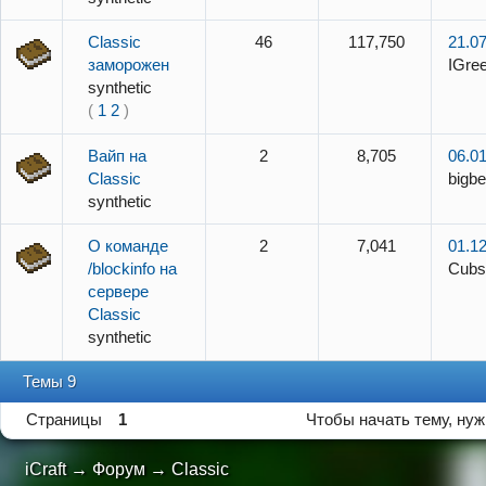
Classic
46
117,750
21.07
заморожен
IGre
synthetic
(
1
2
)
Вайп на
2
8,705
06.01
Classic
bigbe
synthetic
О команде
2
7,041
01.12
/blockinfo на
Cubs
сервере
Classic
synthetic
Темы 9
Страницы
1
Чтобы начать тему, ну
iCraft
→
Форум
→
Classic