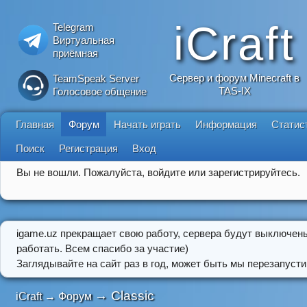
iCraft
Telegram
Виртуальная
приёмная
Сервер и форум Minecraft в
TeamSpeak Server
TAS-IX
Голосовое общение
Главная
Форум
Начать играть
Информация
Статис
Поиск
Регистрация
Вход
Вы не вошли.
Пожалуйста, войдите или зарегистрируйтесь.
igame.uz прекращает свою работу, сервера будут выключен
работать. Всем спасибо за участие)
Заглядывайте на сайт раз в год, может быть мы перезапусти
→
Classic
iCraft
→
Форум