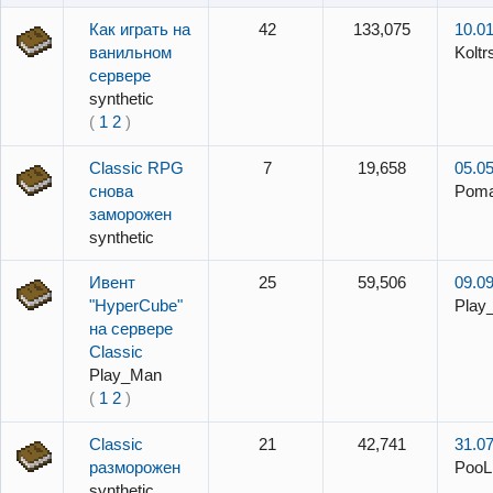
Как играть на
42
133,075
10.01
ванильном
Koltr
сервере
synthetic
(
1
2
)
Classic RPG
7
19,658
05.05
снова
Pom
заморожен
synthetic
Ивент
25
59,506
09.09
"HyperCube"
Play
на сервере
Classic
Play_Man
(
1
2
)
Classic
21
42,741
31.07
разморожен
PooL
synthetic