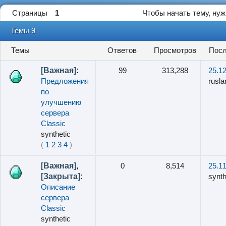
Страницы
1
Чтобы начать тему, ну
Темы 9
Темы
ответов
просмотров
по
[Важная]
:
99
313,288
25.12
Предложения
rusl
по
улучшению
сервера
Classic
synthetic
(
1
2
3
4
)
[Важная]
,
0
8,514
25.11
[Закрыта]
:
synth
Описание
сервера
Classic
synthetic