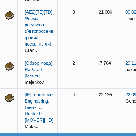
[AE2][TE][TD]
8
21,606
09.02
Ферма
liber
ресурсов.
(Автопросеивание
гравия,
песка, пыли)
CranK
[Обзор мода]
2
7,764
29.11
RailCraft
adxa
[Mover]
mejenkov
[IE]Immersive
4
22,195
22.09
Engineering.
Gene
Гайды от
Hunter44
[MOVER][HD]
Mokko