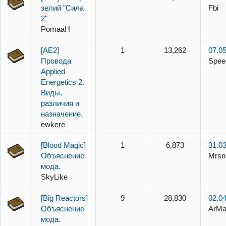
зелий "Сила
Fbi
2"
PomaaH
[AE2]
1
13,262
07.05
Провода
Spee
Applied
Energetics 2.
Виды,
различия и
назначение.
ewkere
[Blood Magic]
1
6,873
31.03
Объяснение
Mrsn
мода.
SkyLike
[Big Reactors]
9
28,830
02.04
Объяснение
ArM
мода.