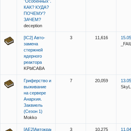
"Особенных".
КАК? КУДА?
ПОЧЕМУ?
ЗАЧЕМ?
deception
[IC2] Авто-
3
11,616
15.05
замена
_FAI
стержней
ядерного
реактора
KPblCABA
Гриферство и
7
20,059
13.05
выживание
SkyL
на сервере
Анархия.
Заквиель
(Сезон 1)
Mokko
[AE2]Автокрафт
3
10,275
11.04