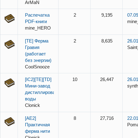
ArMaN
Распечатка
2
9,195
07.09
PDF-книги
min
mine_HERO
[TE] Ферма
2
8,635
26.01
Гравия
Sain
(работает
без энергии)
CoolSnooze
[IC2][TE][TD]
10
26,447
26.01
Мини-завод
synth
дистиллированной
воды
Clonick
[AE2]
8
27,716
22.01
Практичная
Pom
ферма нити
Clonick