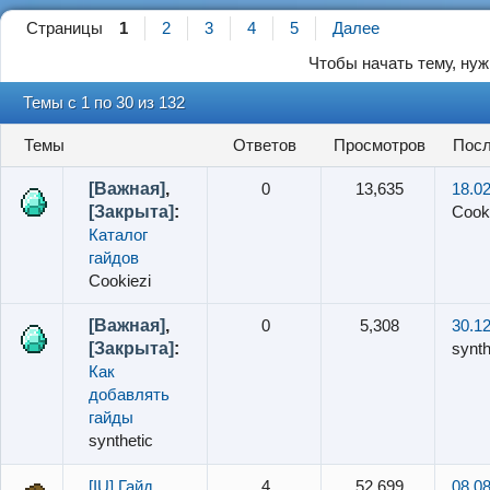
Страницы
1
2
3
4
5
Далее
Чтобы начать тему, ну
Темы с 1 по 30 из 132
Темы
ответов
просмотров
по
[Важная]
,
0
13,635
18.02
[Закрыта]
:
Cook
Каталог
гайдов
Cookiezi
[Важная]
,
0
5,308
30.12
[Закрыта]
:
synth
Как
добавлять
гайды
synthetic
[IU] Гайд
4
52,699
08.08