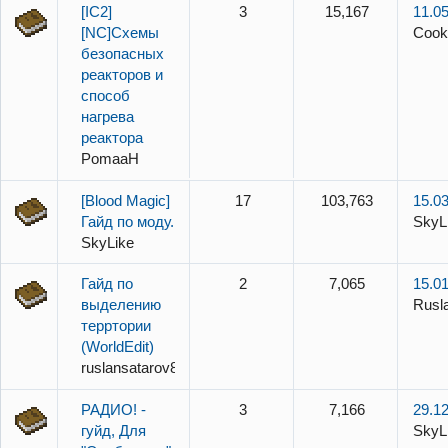
[IC2]
3
15,167
11.05
[NC]Схемы
Cook
безопасных
реакторов и
способ
нагрева
реактора
PomaaH
[Blood Magic]
17
103,763
15.03
Гайд по моду.
SkyL
SkyLike
Гайд по
2
7,065
15.01
выделению
Rusl
терртории
(WorldEdit)
ruslansatarov888
РАДИО! -
3
7,166
29.12
гуйд, Для
SkyL