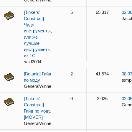
[Tinkers'
5
65,317
02.06
Construct]
Jaco
Чудо-
инструменты,
или же
лучшие
инструменты
из TC
said2004
[Botania] Гайд
2
41,574
08.03
по моду.
temp
GeneralWinner
[Tinkers’
0
3,026
02.05
Construct]
Gene
Гайд по моду.
[MOVER]
GeneralWinner