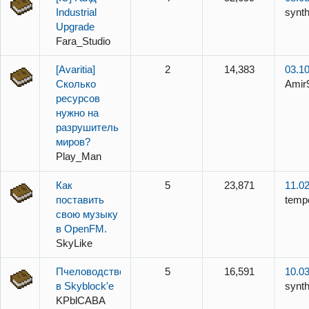
Industrial
synth
Upgrade
Fara_Studio
[Avaritia]
2
14,383
03.10
Сколько
Amir
ресурсов
нужно на
разрушитель
миров?
Play_Man
Как
5
23,871
11.02
поставить
temp
свою музыку
в OpenFM.
SkyLike
Пчеловодство
5
16,591
10.03
в Skyblock'e
synth
KPblCABA