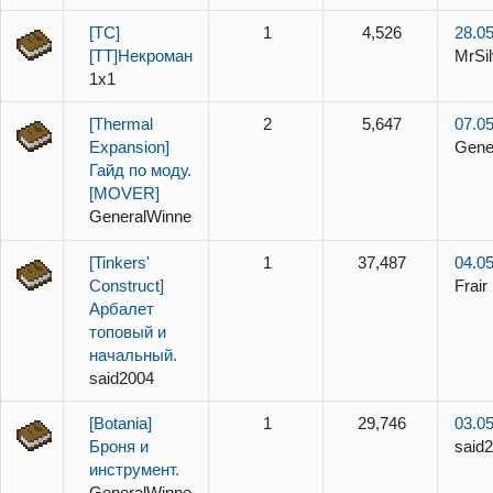
[TC]
1
4,526
28.05
[TT]Некромантия
MrSil
1x1
[Thermal
2
5,647
07.05
Expansion]
Gene
Гайд по моду.
[MOVER]
GeneralWinner
[Tinkers'
1
37,487
04.05
Construct]
Frair
Арбалет
топовый и
начальный.
said2004
[Botania]
1
29,746
03.05
Броня и
said
инструмент.
GeneralWinner