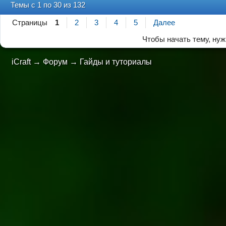
Темы с 1 по 30 из 132
Страницы
1
2
3
4
5
Далее
Чтобы начать тему, ну
iCraft
→
Форум
→
Гайды и туториалы