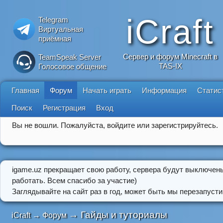
iCraft
Telegram
Виртуальная
приёмная
Сервер и форум Minecraft в
TeamSpeak Server
TAS-IX
Голосовое общение
Главная
Форум
Начать играть
Информация
Статис
Поиск
Регистрация
Вход
Вы не вошли.
Пожалуйста, войдите или зарегистрируйтесь.
igame.uz прекращает свою работу, сервера будут выключен
работать. Всем спасибо за участие)
Заглядывайте на сайт раз в год, может быть мы перезапусти
→
Гайды и туториалы
iCraft
→
Форум