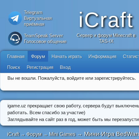
iCraft
Telegram
Виртуальная
приёмная
Сервер и форум Minecraft в
TeamSpeak Server
TAS-IX
Голосовое общение
Главная
Форум
Начать играть
Информация
Статис
Поиск
Регистрация
Вход
Вы не вошли.
Пожалуйста, войдите или зарегистрируйтесь.
igame.uz прекращает свою работу, сервера будут выключен
работать. Всем спасибо за участие)
Заглядывайте на сайт раз в год, может быть мы перезапусти
→
Мини-Игра BedWars
iCraft
→
Форум
→
Mini Games