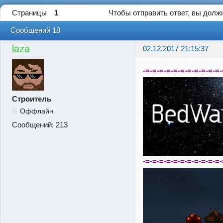
Страницы
1
Чтобы отправить ответ, вы дол
Сообщений 18
laza
02.12.2017 21:15:37
-=-=-=-=-=-=-=-=-=-=-=-
Строитель
Оффлайн
Сообщений:
213
-=-=-=-=-=-=-=-=-=-=-=-