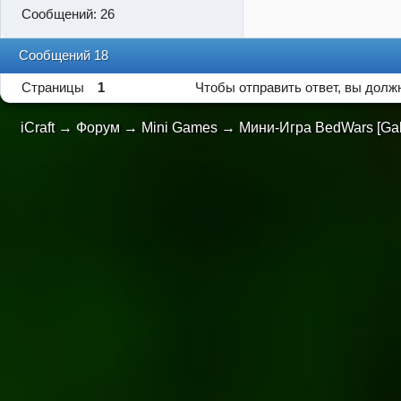
Сообщений:
26
Сообщений 18
Страницы
1
Чтобы отправить ответ, вы дол
iCraft
→
Форум
→
Mini Games
→
Мини-Игра BedWars [Gal