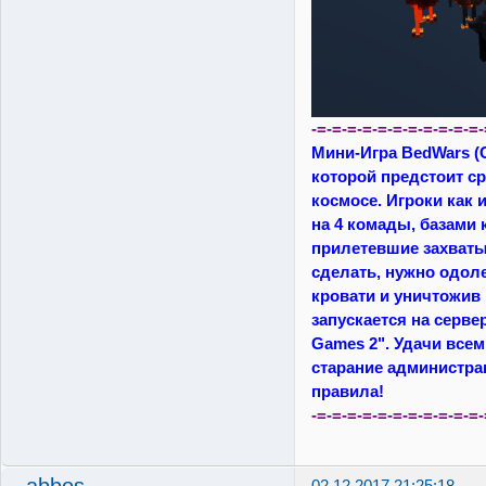
-=-=-=-=-=-=-=-=-=-=-=-
Мини-Игра BedWars (Ga
которой предстоит ср
космосе. Игроки как
на 4 комады, базами
прилетевшие захваты
сделать, нужно одол
кровати и уничтожив 
запускается на сервер
Games 2". Удачи всем
старание администра
правила!
-=-=-=-=-=-=-=-=-=-=-=-
abbos
02.12.2017 21:25:18