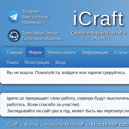
iCraft
Telegram
Виртуальная
приёмная
Сервер и форум Minecraft в
TeamSpeak Server
TAS-IX
Голосовое общение
Главная
Форум
Начать играть
Информация
Статис
Поиск
Регистрация
Вход
Вы не вошли.
Пожалуйста, войдите или зарегистрируйтесь.
igame.uz прекращает свою работу, сервера будут выключен
работать. Всем спасибо за участие)
Заглядывайте на сайт раз в год, может быть мы перезапусти
→
Новая пвп сис
iCraft
→
Форум
→
Новости Minecraft