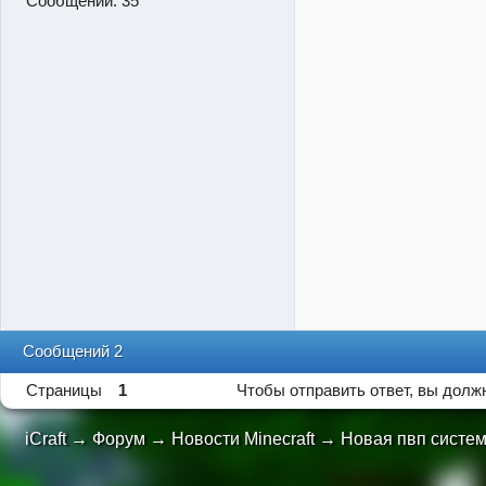
Сообщений:
35
Сообщений 2
Страницы
1
Чтобы отправить ответ, вы дол
iCraft
→
Форум
→
Новости Minecraft
→
Новая пвп систем