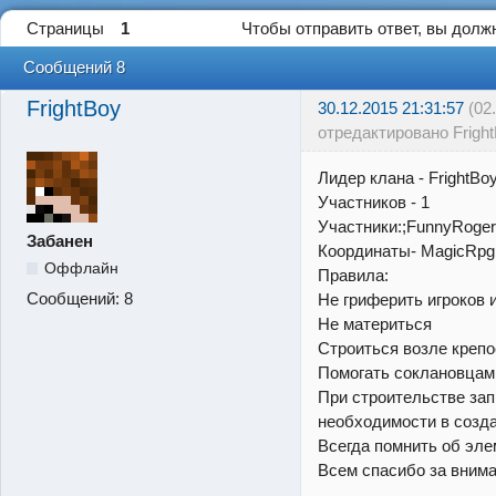
Страницы
1
Чтобы отправить ответ, вы дол
Сообщений 8
FrightBoy
30.12.2015 21:31:57
(02
отредактировано Fright
Лидер клана - FrightBo
Участников - 1
Участники:;FunnyRoger
Забанен
Координаты- MagicRpg
Оффлайн
Правила:
Сообщений:
8
Не гриферить игроков 
Не материться
Строиться возле крепо
Помогать соклановцам
При строительстве зап
необходимости в созда
Всегда помнить об эле
Всем спасибо за внима