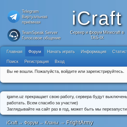
iCraft
Telegram
Виртуальная
приёмная
Сервер и форум Minecraft в
TeamSpeak Server
TAS-IX
Голосовое общение
Главная
Форум
Начать играть
Информация
Статис
Поиск
Регистрация
Вход
Вы не вошли.
Пожалуйста, войдите или зарегистрируйтесь.
igame.uz прекращает свою работу, сервера будут выключен
работать. Всем спасибо за участие)
Заглядывайте на сайт раз в год, может быть мы перезапусти
→
FrightArmy
iCraft
→
Форум
→
Кланы