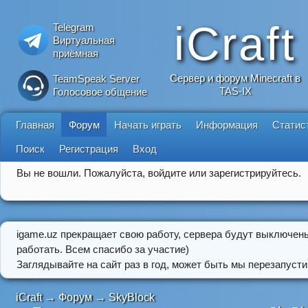
iCraft
Telegram
Виртуальная
приёмная
Сервер и форум Minecraft в
TeamSpeak Server
TAS-IX
Голосовое общение
Главная
Форум
Начать играть
Информация
Статис
Поиск
Регистрация
Вход
Вы не вошли.
Пожалуйста, войдите или зарегистрируйтесь.
igame.uz прекращает свою работу, сервера будут выключен
работать. Всем спасибо за участие)
Заглядывайте на сайт раз в год, может быть мы перезапусти
iCraft
→
Форум
→
SkyBlock