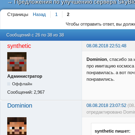
→
Предложения по улучшению сервера SkyBl
Страницы
Назад
1
2
Чтобы отправить ответ, вы дол
Сообщений с 26 по 38 из 38
synthetic
08.08.2018 22:51:48
Dominion
, спасибо за 
про имитацию космоса
понравилась. а вот поч
Администратор
понравились.
Оффлайн
Сообщений:
2,967
Dominion
08.08.2018 23:07:52
(08
отредактировано Domin
synthetic пишет: