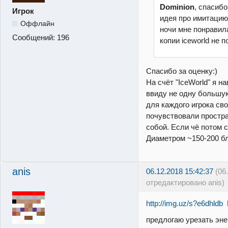
Dominion
, спасибо
Игрок
идея про имитацию
Оффлайн
ночи мне понравила
Сообщений:
196
копии iceworld не 
Спасибо за оценку:)
На счёт "IceWorld" я н
ввиду не одну большую
для каждого игрока св
почувствовали простра
собой. Если чё потом 
Диаметром ~150-200 бл
anis
06.12.2018 15:42:37
(06
отредактировано anis)
http://img.uz/s?e6dhldb
К
предлогаю урезать эне