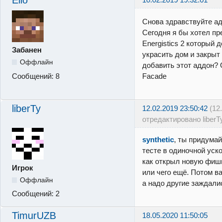
Elio
Снова здравствуйте а
Сегодня я бы хотел пр
Energistics 2 который
Забанен
украсить дом и закрыт
Оффлайн
добавить этот аддон? 
Сообщений:
8
Facade
liberTy
12.02.2019 23:50:42
(12
отредактировано liberT
synthetic
, ты придума
тесте в одиночной уск
как открыл новую фишк
Игрок
или чего ещё. Потом ва
Оффлайн
а надо другие заждали
Сообщений:
2
TimurUZB
18.05.2020 11:50:05