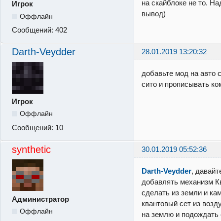
на скайблоке не то. Н
Игрок
вывод)
Оффлайн
Сообщений:
402
Darth-Veydder
28.01.2019 13:20:32
добавьте мод на авто 
сито и прописывать ко
Игрок
Оффлайн
Сообщений:
10
synthetic
30.01.2019 05:52:36
Darth-Veydder
, давайт
добавлять механизм К
сделать из земли и ка
Администратор
квантовый сет из возд
Оффлайн
на землю и подождать 