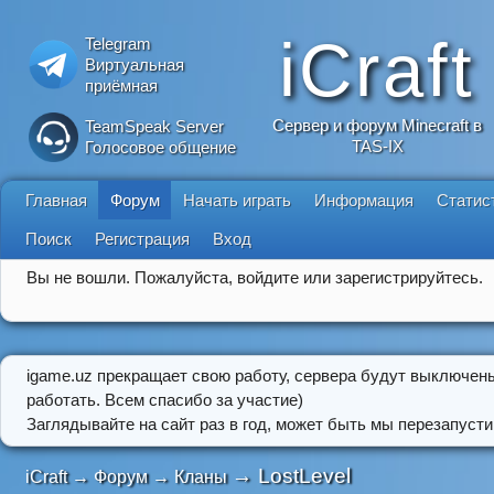
iCraft
Telegram
Виртуальная
приёмная
Сервер и форум Minecraft в
TeamSpeak Server
TAS-IX
Голосовое общение
Главная
Форум
Начать играть
Информация
Статис
Поиск
Регистрация
Вход
Вы не вошли.
Пожалуйста, войдите или зарегистрируйтесь.
igame.uz прекращает свою работу, сервера будут выключен
работать. Всем спасибо за участие)
Заглядывайте на сайт раз в год, может быть мы перезапусти
→
LostLevel
iCraft
→
Форум
→
Кланы