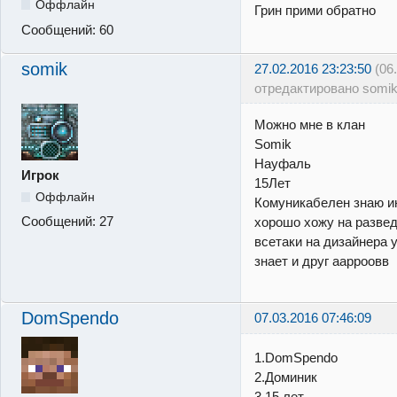
Оффлайн
Грин прими обратно
Сообщений:
60
somik
27.02.2016 23:23:50
(06
отредактировано somik
Можно мне в клан
Somik
Науфаль
Игрок
15Лет
Оффлайн
Комуникабелен знаю и
Сообщений:
27
хорошо хожу на развед
всетаки на дизайнера 
знает и друг аарроовв
DomSpendo
07.03.2016 07:46:09
1.DomSpendo
2.Доминик
3.15 лет