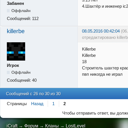
Забанен
4.Шахтёр и инженер ic
Оффлайн
Сообщений:
112
killerbe
08.05.2016 00:42:04
(06
отредактировано killerb
Killerbe
Killerbe
18
Игрок
Строитель шахтер краф
Оффлайн
пвп никогда не играл
Сообщений:
40
Сообщений с 26 по 30 из 30
Страницы
Назад
1
2
Чтобы отправить ответ, вы дол
iCraft
→
Форум
→
Кланы
→
LostLevel