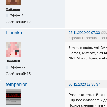
Забанен
Оффлайн
Сообщений:
123
Linorika
22.11.2020 00:07:30
(22
отредактировано Linori
5-minute crafts, Ani,
Games, MaxZax, Sati A
NPT Music, Tgym, melom
Забанен
Оффлайн
Сообщений:
15
temperror
30.12.2020 17:38:37
Развлекательный тип ю
Kuplinov Wylsacom и д
Позновательный тип -