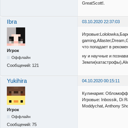
GreatScott!.
Ibra
03.10.2020 22:37:03
Игровые:Lololowka,Барс
gaming,Allaster,Dream,
что попадает в реком
Игрок
ну и научные и познав
Оффлайн
Земли(катастрофы),Alw
Сообщений:
121
Yukihira
04.10.2020 00:15:11
Кулинария: Обломофф,
Игровые: Inbossik, Di R
Moddychat, Anthony Sh
Игрок
Оффлайн
Сообщений:
75