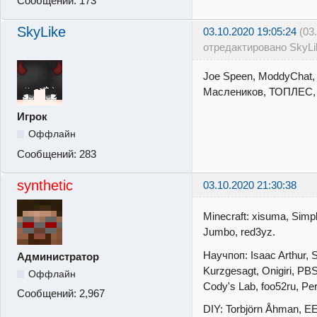
Сообщений:
173
SkyLike
03.10.2020 19:05:24
(03
отредактировано SkyLi
Joe Speen, ModdyChat
Маслеников, ТОПЛЕС, U
Игрок
Оффлайн
Сообщений:
283
synthetic
03.10.2020 21:30:38
Minecraft: xisuma, Sim
Jumbo, red3yz.
Научпоп: Isaac Arthur, 
Администратор
Kurzgesagt, Onigiri, PB
Оффлайн
Cody's Lab, foo52ru, Per
Сообщений:
2,967
DIY: Torbjörn Åhman, E