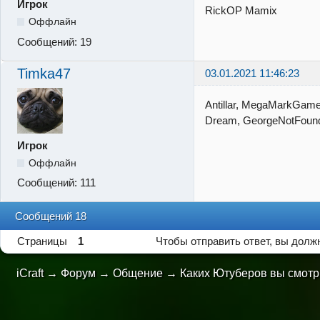
Игрок
RickOP Mamix
Оффлайн
Сообщений:
19
Timka47
03.01.2021 11:46:23
Antillar, MegaMarkGame
Dream, GeorgeNotFoun
Игрок
Оффлайн
Сообщений:
111
Сообщений 18
Страницы
1
Чтобы отправить ответ, вы дол
iCraft
→
Форум
→
Общение
→
Каких Ютуберов вы смотр