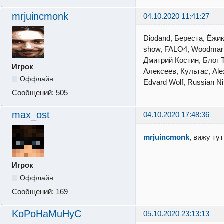
mrjuincmonk
04.10.2020 11:41:27
Diodand, Береста, Ёжик
show, FALO4, Woodmark,
Дмитрий Костин, Блог 
Игрок
Алексеев, Культас, Ale
Оффлайн
Edvard Wolf, Russian Ni
Сообщений:
505
max_ost
04.10.2020 17:48:36
mrjuincmonk
, вижу ту
Игрок
Оффлайн
Сообщений:
169
KoPoHaMuHyC
05.10.2020 23:13:13