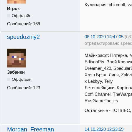
Кулинария: oblomoff, v
Игрок
Оффлайн
Сообщений:
169
speedozniy2
08.10.2020 14:47:05
(08
отредактировано speed
Майнкрафт: Пятёрка, 
EdisonPts, Злой Кролик,
Dreamer_420, SpecularBur
Забанен
Хлэп Брэд, Линч, Zakvi
Оффлайн
x Lebbyy, Telly
Сообщений:
123
Летсплейщики: Kuplinov
Coffi Channel, TheWar
RusGameTactics
Остальные - ТОПЛЕС, Fa
Morgan_Freeman
14.10.2020 12:33:59