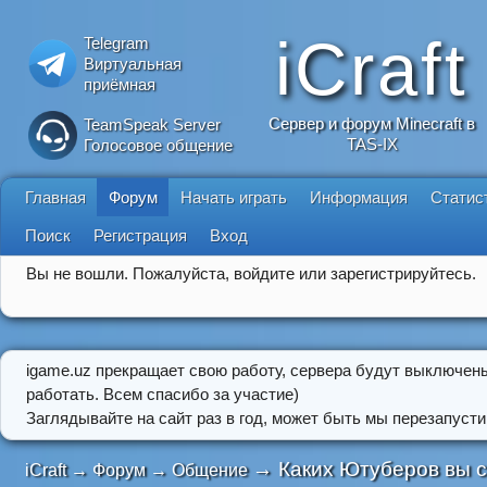
iCraft
Telegram
Виртуальная
приёмная
Сервер и форум Minecraft в
TeamSpeak Server
TAS-IX
Голосовое общение
Главная
Форум
Начать играть
Информация
Статис
Поиск
Регистрация
Вход
Вы не вошли.
Пожалуйста, войдите или зарегистрируйтесь.
igame.uz прекращает свою работу, сервера будут выключен
работать. Всем спасибо за участие)
Заглядывайте на сайт раз в год, может быть мы перезапусти
→
Каких Ютуберов вы 
iCraft
→
Форум
→
Общение