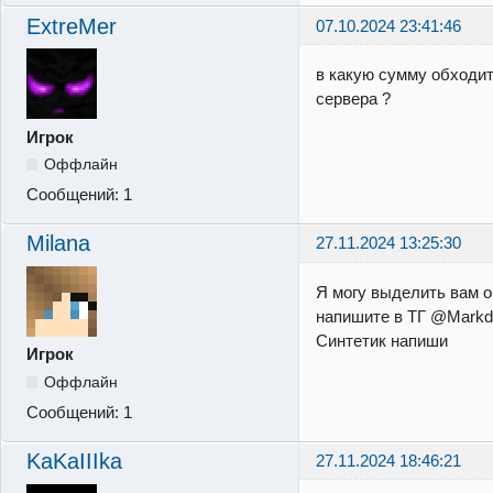
ExtreMer
07.10.2024 23:41:46
в какую сумму обходи
сервера ?
Игрок
Оффлайн
Сообщений:
1
Milana
27.11.2024 13:25:30
Я могу выделить вам 
напишите в ТГ @Markd
Синтетик напиши
Игрок
Оффлайн
Сообщений:
1
KaKaIIIka
27.11.2024 18:46:21