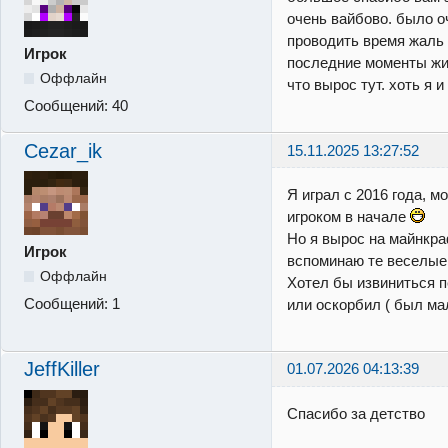
очень вайбово. было о
проводить время жаль 
Игрок
последние моменты жиз
Оффлайн
что вырос тут. хоть я 
Сообщений:
40
Cezar_ik
15.11.2025 13:27:52
Я играл с 2016 года, 
игроком в начале
Но я вырос на майнкраф
Игрок
вспоминаю те веселые
Оффлайн
Хотел бы извиниться п
Сообщений:
1
или оскорбил ( был ма
JeffKiller
01.07.2026 04:13:39
Спасибо за детство