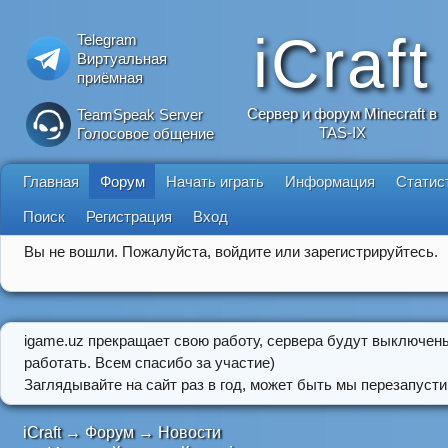
iCraft
Telegram
Виртуальная
приёмная
Сервер и форум Minecraft в
TeamSpeak Server
TAS-IX
Голосовое общение
Главная
Форум
Начать играть
Информация
Статис
Поиск
Регистрация
Вход
Вы не вошли.
Пожалуйста, войдите или зарегистрируйтесь.
igame.uz прекращает свою работу, сервера будут выключен
работать. Всем спасибо за участие)
Заглядывайте на сайт раз в год, может быть мы перезапусти
iCraft
→
Форум
→
Новости