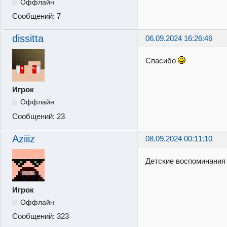
Оффлайн
Сообщений:
7
dissitta
06.09.2024 16:26:46
Спасибо
Игрок
Оффлайн
Сообщений:
23
Aziiiz
08.09.2024 00:11:10
Детские воспоминания
Игрок
Оффлайн
Сообщений:
323