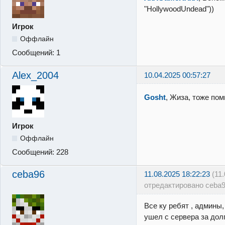
"HollywoodUndead"))
Игрок
Оффлайн
Сообщений:
1
Alex_2004
10.04.2025 00:57:27
Gosht
, Жиза, тоже пом
Игрок
Оффлайн
Сообщений:
228
ceba96
11.08.2025 18:22:23
(11
отредактировано ceba9
Все ку ребят , админы,
ушел с сервера за долг