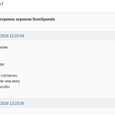
eT
отренно игроком DomSpendo
.2016 12:22:44
алик
ода
, согласен.
ем чем могу
особо
.2016 12:23:26