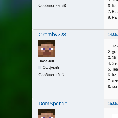
Сообщений:
68
6. Ко
7. Вс
8. Pa
Gremby228
14.05
1. Тё
2. gr
3. 15
Забанен
4. 2 г
Оффлайн
5. T
Сообщений:
3
6. Ко
7. я з
8. so
DomSpendo
15.05