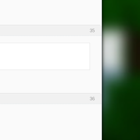
35
36