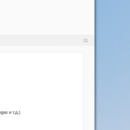
31
as и т.д.)