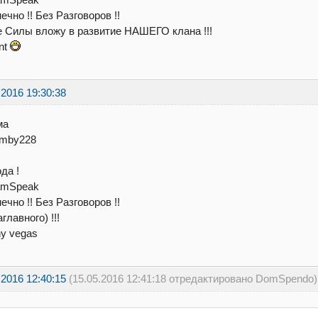
нечно !! Без Разговоров !!
е Силы вложу в развитие НАШЕГО клана !!!
int
.2016 19:30:38
ма
emby228
ода !
eamSpeak
нечно !! Без Разговоров !!
аглавного) !!!
ny vegas
.2016 12:40:15
(15.05.2016 12:41:18 отредактировано DomSpendo)