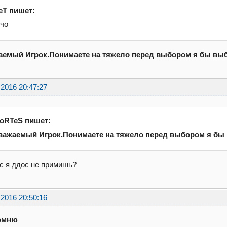
eT пишет:
 чо
аемый Игрок.Понимаете на тяжело перед выбором я бы выб
.2016 20:47:27
oRTeS пишет:
важаемый Игрок.Понимаете на тяжело перед выбором я бы
с я ддос не примишь?
.2016 20:50:16
омню