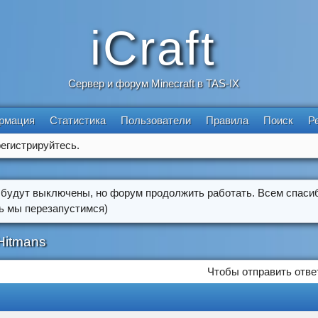
iCraft
Сервер и форум Minecraft в TAS-IX
рмация
Статистика
Пользователи
Правила
Поиск
Р
егистрируйтесь.
 будут выключены, но форум продолжить работать. Всем спасиб
ть мы перезапустимся)
Hitmans
Чтобы отправить отве