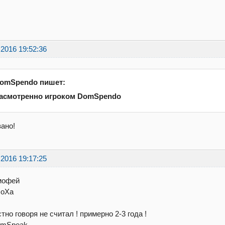
.2016 19:52:36
omSpendo пишет:
асмотренно игроком DomSpendo
ано!
.2016 19:17:25
мофей
MoXa
стно говоря не считал ! примерно 2-3 года !
eamSpeak