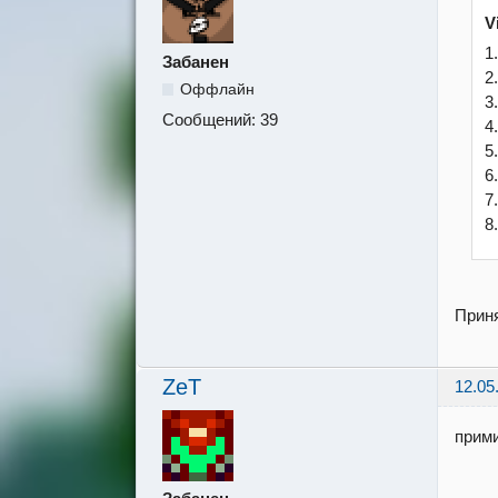
V
1
Забанен
2
Оффлайн
3
Сообщений:
39
4
5.
6
7
8
Приня
ZeT
12.05
прим