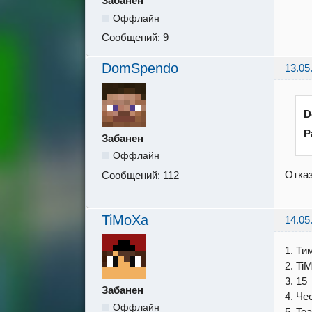
Забанен
Оффлайн
Сообщений:
9
DomSpendo
13.05
D
Р
Забанен
Оффлайн
Отказ
Сообщений:
112
TiMoXa
14.05
1. Ти
2. Ti
3. 15
Забанен
4. Че
Оффлайн
5. T