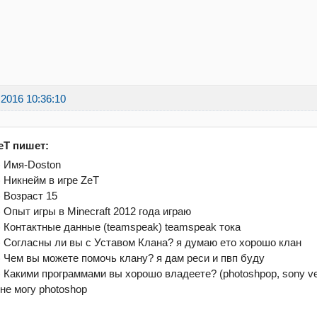
.2016 10:36:10
eT пишет:
) Имя-Doston
) Никнейм в игре ZeT
) Возраст 15
) Опыт игры в Minecraft 2012 года играю
) Контактные данные (teamspeak) teamspeak тока
) Согласны ли вы с Уставом Клана? я думаю ето хорошо клан
) Чем вы можете помочь клану? я дам реси и пвп буду
) Какими программами вы хорошо владеете? (photoshpop, sony veg
 не могу photoshop