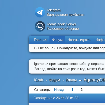
Telegram
Виртуальная приёмная
TeamSpeak Server
Голосовое общение
Главная
Форум
Начать играть
Инфо
Вы не вошли.
Пожалуйста, войдите или зар
igame.uz прекращает свою работу, сервера
Заглядывайте на сайт раз в год, может бы
→
AgencyOf
iCraft
→
Форум
→
Кланы
Страницы
Назад
1
2
Сообщений с 26 по 38 из 38