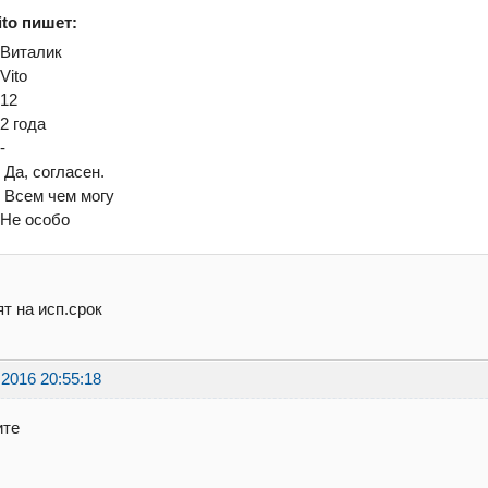
ito пишет:
.Виталик
.Vito
.12
.2 года
-
. Да, согласен.
. Всем чем могу
.Не особо
т на исп.срок
.2016 20:55:18
ите