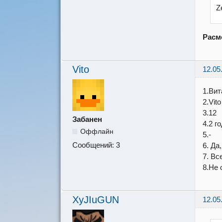
Z
Расм
Vito
12.05
1.Вит
2.Vito
3.12
Забанен
4.2 г
Оффлайн
5.-
Сообщений:
3
6. Да
7. Вс
8.Не 
XyJIuGUN
12.05