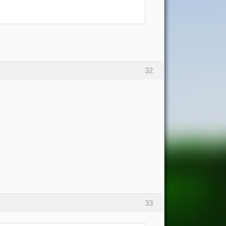
32
33