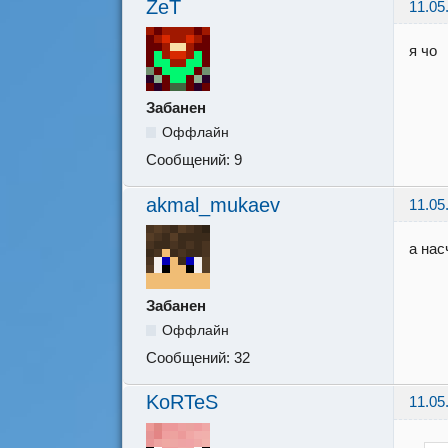
ZeT
11.05
я чо
Забанен
Оффлайн
Сообщений:
9
akmal_mukaev
11.05
а нас
Забанен
Оффлайн
Сообщений:
32
KoRTeS
11.05