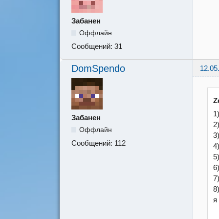
Забанен
Оффлайн
Сообщений:
31
DomSpendo
12.05
Z
1
Забанен
2
Оффлайн
3
Сообщений:
112
4
5
6
7
8
я