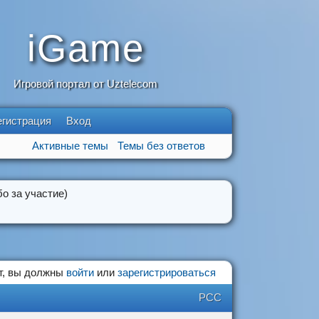
iGame
Игровой портал от Uztelecom
егистрация
Вход
Активные темы
Темы без ответов
о за участие)
т, вы должны
войти
или
зарегистрироваться
РСС