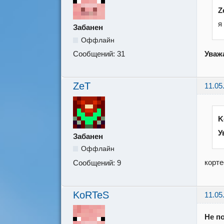
Z
я
Забанен
Оффлайн
Уваж
Сообщений:
31
ZeT
11.05
K
У
Забанен
Оффлайн
корте
Сообщений:
9
KoRTeS
11.05
Не п