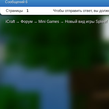
Сообщений 6
Страницы
1
Чтобы отправить ответ, вы дол
iCraft
→
Форум
→
Mini Games
→
Новый вид игры Spleef