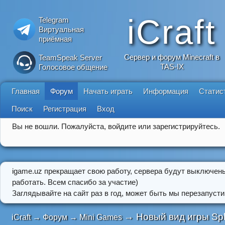
iCraft
Telegram
Виртуальная
приёмная
Сервер и форум Minecraft в
TeamSpeak Server
TAS-IX
Голосовое общение
Главная
Форум
Начать играть
Информация
Статис
Поиск
Регистрация
Вход
Вы не вошли.
Пожалуйста, войдите или зарегистрируйтесь.
igame.uz прекращает свою работу, сервера будут выключен
работать. Всем спасибо за участие)
Заглядывайте на сайт раз в год, может быть мы перезапусти
→
Новый вид игры Spl
iCraft
→
Форум
→
Mini Games