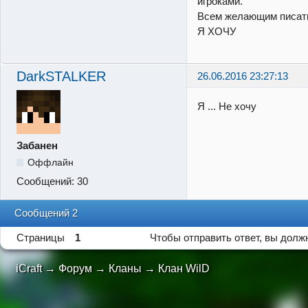
игроками.
Всем желающим писать
Я ХОЧУ
DarkSTALKER
26.06.2016 23:27:13
Я ... Не хочу
Забанен
Оффлайн
Сообщений:
30
Сообщений 2
Страницы
1
Чтобы отправить ответ, вы дол
iCraft
→
Форум
→
Кланы
→
Клан WilD