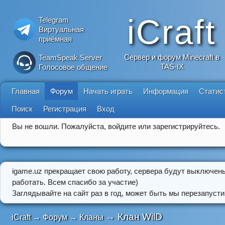
iCraft
Telegram
Виртуальная
приёмная
Сервер и форум Minecraft в
TeamSpeak Server
TAS-IX
Голосовое общение
Главная
Форум
Начать играть
Информация
Статис
Поиск
Регистрация
Вход
Вы не вошли.
Пожалуйста, войдите или зарегистрируйтесь.
igame.uz прекращает свою работу, сервера будут выключен
работать. Всем спасибо за участие)
Заглядывайте на сайт раз в год, может быть мы перезапусти
→
Клан WilD
iCraft
→
Форум
→
Кланы