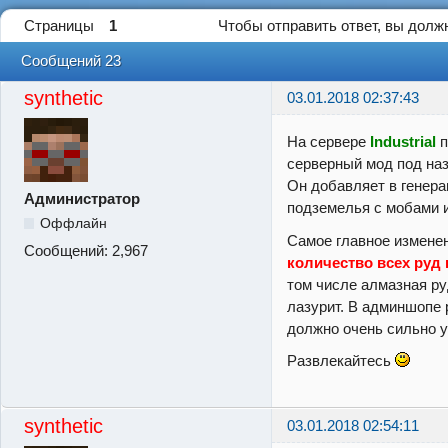
Страницы
1
Чтобы отправить ответ, вы дол
Сообщений 23
synthetic
03.01.2018 02:37:43
На сервере
Industrial
п
серверный мод под на
Он добавляет в генер
Администратор
подземелья с мобами 
Оффлайн
Самое главное изменен
Сообщений:
2,967
количество всех руд 
том числе алмазная ру
лазурит. В админшопе 
должно очень сильно 
Развлекайтесь
synthetic
03.01.2018 02:54:11