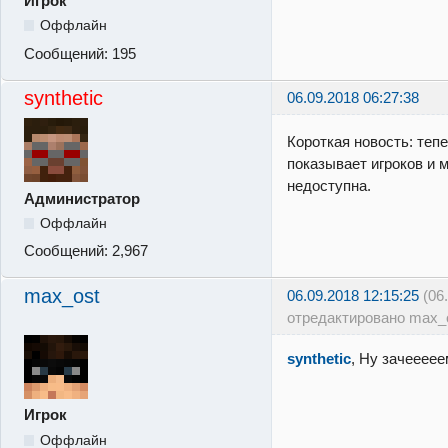
Игрок
Оффлайн
Сообщений:
195
synthetic
06.09.2018 06:27:38
Короткая новость: тепе
показывает игроков и м
недоступна.
Администратор
Оффлайн
Сообщений:
2,967
max_ost
06.09.2018 12:15:25
(06
отредактировано max_o
synthetic
, Ну зачееее
Игрок
Оффлайн