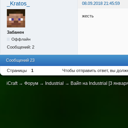
_Kratos_
08.09.2018 21:45:59
жесть
Забанен
Оффлайн
Сообщений:
2
Сообщений 23
Страницы
1
Чтобы отправить ответ, вы дол
iCraft
→
Форум
→
Industrial
→
Вайп на Industrial [3 январ