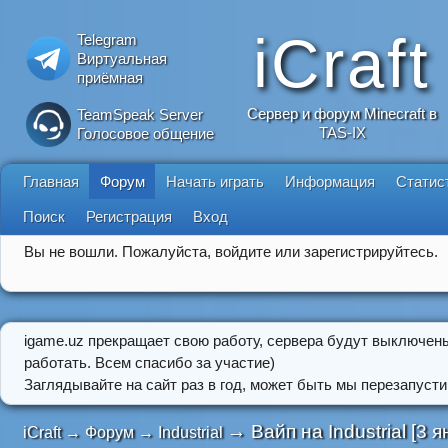
iCraft
Telegram
Виртуальная
приёмная
Сервер и форум Minecraft в
TeamSpeak Server
TAS-IX
Голосовое общение
Главная
Форум
Начать играть
Информация
Статис
Поиск
Регистрация
Вход
Вы не вошли.
Пожалуйста, войдите или зарегистрируйтесь.
igame.uz прекращает свою работу, сервера будут выключен
работать. Всем спасибо за участие)
Заглядывайте на сайт раз в год, может быть мы перезапусти
→
Вайп на Industrial [3 
iCraft
→
Форум
→
Industrial