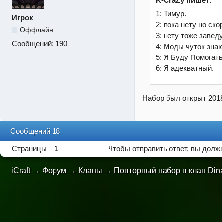
K-CraZy пишет:
1: Тимур.
Игрок
2: пока нету но ско
Оффлайн
3: нету тоже заведу
Сообщений:
190
4: Моды чуток знаю
5: Я Буду Помогат
6: Я адекватный.
Набор был открыт 2018
Сообщений 18
Страницы
1
Чтобы отправить ответ, вы дол
iCraft
→
Форум
→
Кланы
→
Повторный набор в клан Din