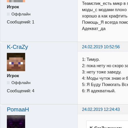
Теамспик_есть микр в 
Игрок
моды_с модами плохо 
Оффлайн
хорошо а как крафтить 
Сообщений:
1
Помощь_Я всегда пом
Адекват_да
K-CraZy
24.02.2019 10:52:56
1: Тимур.
2: пока нету но скоро з
3: нету тоже заведу.
Игрок
4: Моды чуток знаю и 
Оффлайн
5: Я Буду Помогать Вс
Сообщений:
4
6: Я адекватный.
PomaaH
24.02.2019 12:24:43