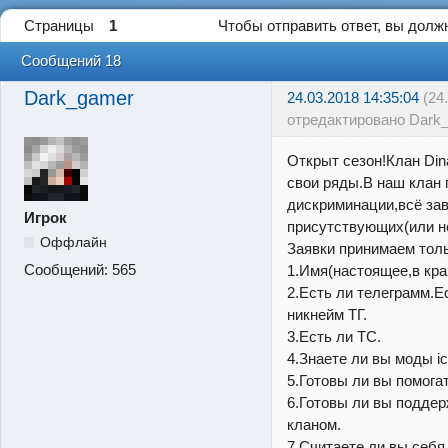
Страницы
1
Чтобы отправить ответ, вы дол
Сообщений 18
Dark_gamer
24.03.2018 14:35:04
(24
отредактировано Dark
Открыт сезон!Клан
Din
свои ряды.В наш клан 
дискриминации,всё зав
Игрок
присутствующих(или 
Оффлайн
Заявки принимаем толь
Сообщений:
565
1.Имя(настоящее,в кра
2.Есть ли телеграмм.Е
никнейм ТГ.
3.Есть ли ТС.
4.Знаете ли вы моды ic
5.Готовы ли вы помога
6.Готовы ли вы подде
кланом.
7.Считаете ли вы себя