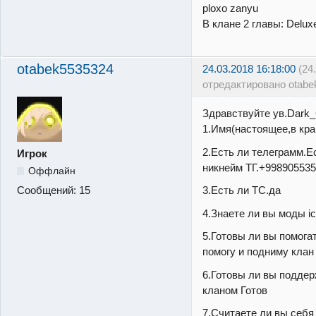
ploxo zanyu
В клане 2 главы: Delu
otabek5535324
24.03.2018 16:18:00
(24
отредактировано otabe
Здравствуйте ув.Dark
1.Имя(настоящее,в кра
2.Есть ли телеграмм.Е
Игрок
никнейм ТГ.+99890553
Оффлайн
3.Есть ли ТС.да
Сообщений:
15
4.Знаете ли вы моды ic
5.Готовы ли вы помога
помогу и подниму клан
6.Готовы ли вы подде
кланом Готов
7.Считаете ли вы себя