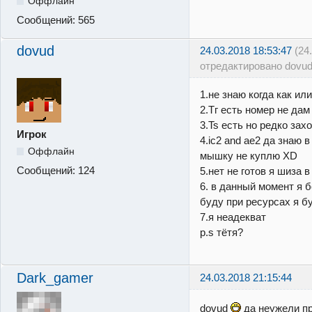
Оффлайн
Сообщений:
565
dovud
24.03.2018 18:53:47
(24
отредактировано dovud
1.не знаю когда как и
2.Тг есть номер не дам
3.Ts есть но редко зах
Игрок
4.ic2 and ae2 да знаю 
Оффлайн
мышку не куплю XD
Сообщений:
124
5.нет не готов я шиза
6. в данный момент я 
буду при ресурсах я б
7.я неадекват
p.s тётя?
Dark_gamer
24.03.2018 21:15:44
dovud
да неужели пр