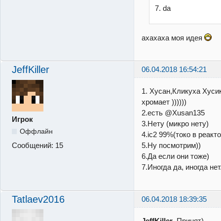
7. da
ахахаха моя идея
JeffKiller
06.04.2018 16:54:21
1. Хусан,Кликуха Хуси
хромает ))))))
2.есть @Xusan135
Игрок
3.Нету (микро нету)
Оффлайн
4.ic2 99%(токо в реакт
Сообщений:
15
5.Ну посмотрим))
6.Да если они тоже)
7.Иногда да, иногда не
Tatlaev2016
06.04.2018 18:39:35
JeffKiller
, Принят)