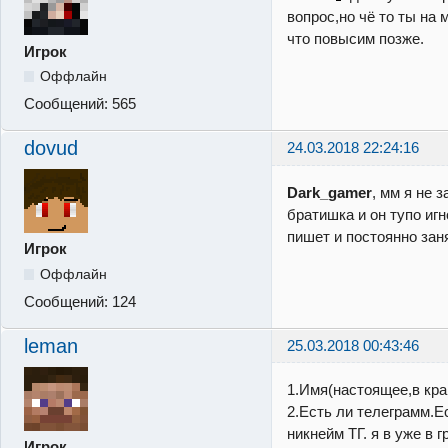
вопрос,но чё то ты на 
что повысим позже.
Игрок
Оффлайн
Сообщений:
565
dovud
24.03.2018 22:24:16
Dark_gamer
, мм я не 
братишка и он тупо иг
пишет и постоянно зан
Игрок
Оффлайн
Сообщений:
124
leman
25.03.2018 00:43:46
1.Имя(настоящее,в кра
2.Есть ли телеграмм.Е
никнейм ТГ. я в уже в г
Игрок