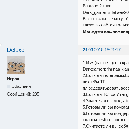
В клане 2 главы:
Dark_gamer и Tatlaev20
Все остальные могут б
также выдаётся толь
Мы ждём вас,инжене
Deluxe
24.03.2018 15:21:17
1.Имя(настоящее,в кра
Darkgamerpriminaa klan
2.Есть ли телеграмм.Е
Игрок
никнейм ТГ.
Оффлайн
плюсдевятьдевятьвосе
Сообщений:
295
3.Есть ли ТС. da 7 rang 
4.Знаете ли вы моды ic
5.Готовы ли вы помогат
6.Готовы ли вы подде
кланом. esli oni normlni 
7.Считаете ли вы себя 