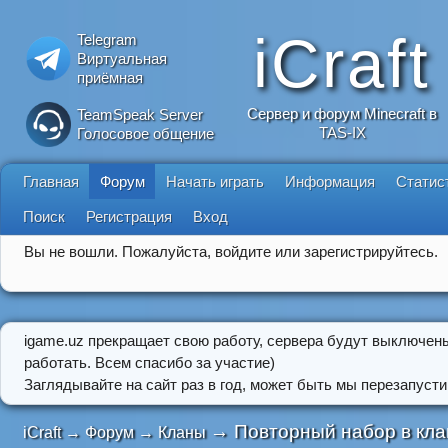
iCraft
Telegram
Виртуальная
приёмная
Сервер и форум Minecraft в
TeamSpeak Server
TAS-IX
Голосовое общение
Главная
Форум
Начать играть
Информация
Статис
Поиск
Регистрация
Вход
Вы не вошли.
Пожалуйста, войдите или зарегистрируйтесь.
igame.uz прекращает свою работу, сервера будут выключен
работать. Всем спасибо за участие)
Заглядывайте на сайт раз в год, может быть мы перезапусти
→
Повторный набор в кла
iCraft
→
Форум
→
Кланы