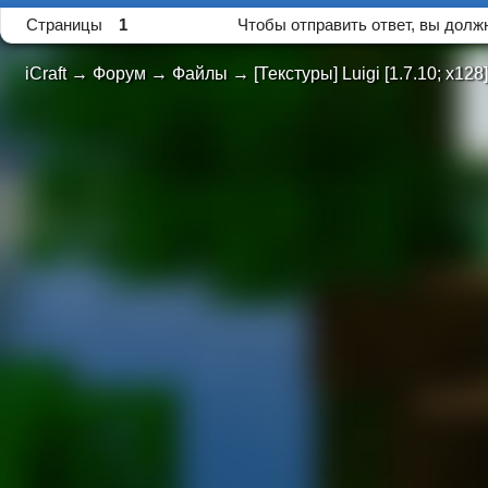
Страницы
1
Чтобы отправить ответ, вы дол
iCraft
→
Форум
→
Файлы
→
[Текстуры] Luigi [1.7.10; х128