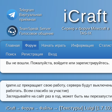
iCraft
Telegram
Виртуальная
приёмная
Сервер и форум Minecraft в
TeamSpeak Server
TAS-IX
Голосовое общение
Главная
Форум
Начать играть
Информация
Статис
Поиск
Регистрация
Вход
Вы не вошли.
Пожалуйста, войдите или зарегистрируйтесь.
igame.uz прекращает свою работу, сервера будут выключен
работать. Всем спасибо за участие)
Заглядывайте на сайт раз в год, может быть мы перезапусти
→
[Текстуры] Luigi [1.7.10
iCraft
→
Форум
→
Файлы