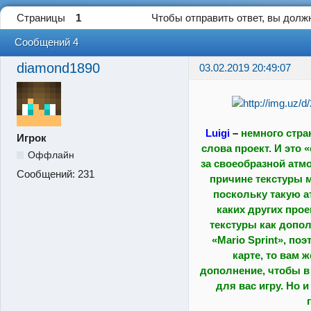
Страницы
1
Чтобы отправить ответ, вы дол
Сообщений 4
diamond1890
03.02.2019 20:49:07
Luigi
–
немного стр
Игрок
слова проект. И это 
Оффлайн
за своеобразной атм
Сообщений:
231
причине текстуры 
поскольку такую а
каких других про
текстуры как допол
«Mario Sprint», поэ
карте, то вам 
дополнение, чтобы 
для вас игру. Но и