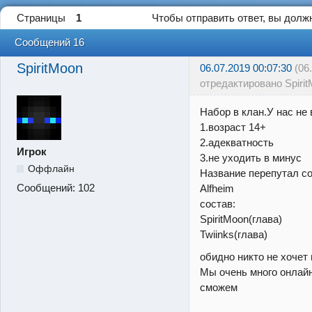
Страницы
1
Чтобы отправить ответ, вы дол
Сообщений 16
SpiritMoon
06.07.2019 00:07:30
(06
отредактировано Spirit
Набор в клан.У нас не
1.возраст 14+
2.адекватность
Игрок
3.не уходить в минус
Оффлайн
Название перепутал со
Сообщений:
102
Alfheim
состав:
SpiritMoon(глава)
Twiinks(глава)
обидно никто не хочет
Мы очень много онлайн
сможем