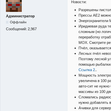
Новости:
Разрешены пистол
Прессы AE2 можно
Администратор
Энергохранители 
Оффлайн
Иридиевая руда т
Сообщений:
2,967
сложным (но логич
переработку отра
MOX. Смотрите рец
Пчёл, оказываетс
Лесных пчёл невоз
Поэтому лесной у
помощью рыбалки
Ссылка 2
..
Мощность электрод
увеличена в 100 р
авто-сит не нужно
массивы из 100 дв
Сломались радиост
нужно добавлять 
Ачивки для сервер