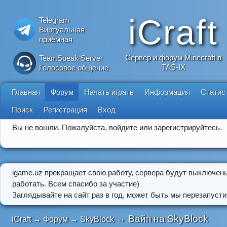
iCraft
Telegram
Виртуальная
приёмная
Сервер и форум Minecraft в
TeamSpeak Server
TAS-IX
Голосовое общение
Главная
Форум
Начать играть
Информация
Статис
Поиск
Регистрация
Вход
Вы не вошли.
Пожалуйста, войдите или зарегистрируйтесь.
igame.uz прекращает свою работу, сервера будут выключен
работать. Всем спасибо за участие)
Заглядывайте на сайт раз в год, может быть мы перезапусти
→
Вайп на SkyBlock
iCraft
→
Форум
→
SkyBlock