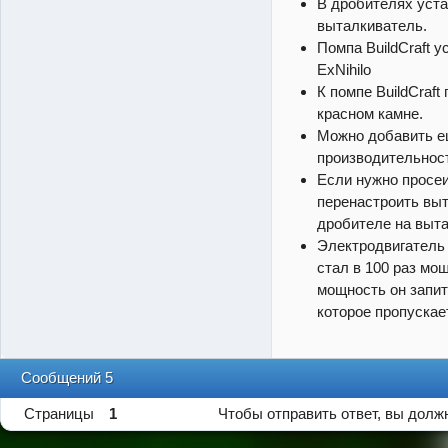
В дробителях уста
выталкиватель.
Помпа BuildCraft 
ExNihilo
К помпе BuildCraft
красном камне.
Можно добавить е
производительнос
Если нужно просеи
перенастроить вы
дробителе на выта
Электродвигатель 
стал в 100 раз мо
мощность он запит
которое пропускает
Сообщений 5
Страницы
1
Чтобы отправить ответ, вы дол