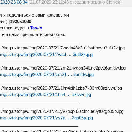
.2020 23:08:34
(21.07.2020 23:11:43 отредактировано Clonick)
 я поделиться с вами красивыми
и=) [
1920х1080
]
ссылки ведут в
Tas-ix
е и сами присылать свои обои.
__________________________________
//img.uztor.pw/img/2020-07/21/7wcd … 3u1t2k.jpg
__________________________________
//img.uztor.pw/img/2020-07/21/zm21 … 6anfdw.jpg
__________________________________
//img.uztor.pw/img/2020-07/21/1hn4 … azivwr.jpg
__________________________________
//img.uztor.pw/img/2020-07/21/yv7p … 2gb05p.jpg
__________________________________