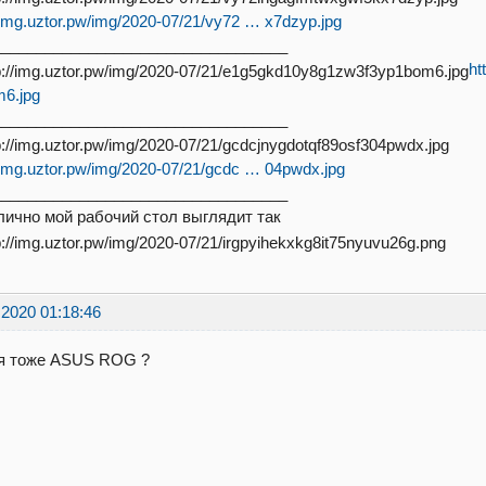
//img.uztor.pw/img/2020-07/21/vy72 … x7dzyp.jpg
__________________________________
ht
6.jpg
__________________________________
//img.uztor.pw/img/2020-07/21/gcdc … 04pwdx.jpg
__________________________________
 лично мой рабочий стол выглядит так
.2020 01:18:46
бя тоже ASUS ROG ?