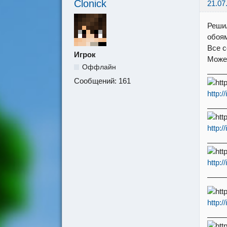
Clonick
21.07
Решил
обоям
Все 
Игрок
Может
Оффлайн
____
Сообщений:
161
http:
____
http:
____
http:
____
http:
____