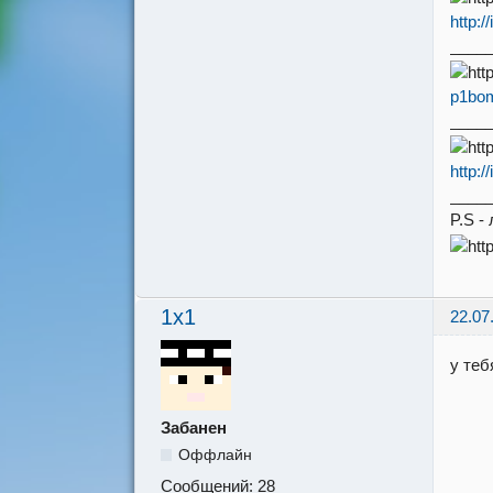
http:
____
p1bom
____
http:
____
P.S -
1x1
22.07
у те
Забанен
Оффлайн
Сообщений:
28