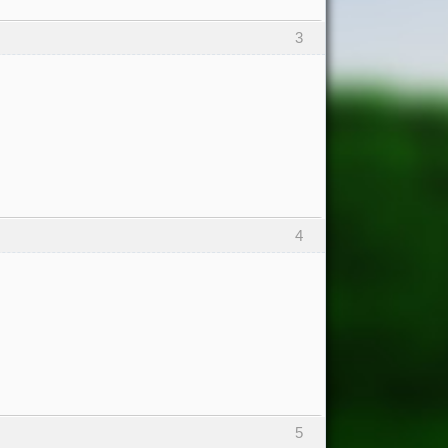
3
4
5