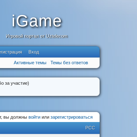
iGame
Игровой портал от Uztelecom
егистрация
Вход
Активные темы
Темы без ответов
о за участие)
т, вы должны
войти
или
зарегистрироваться
РСС