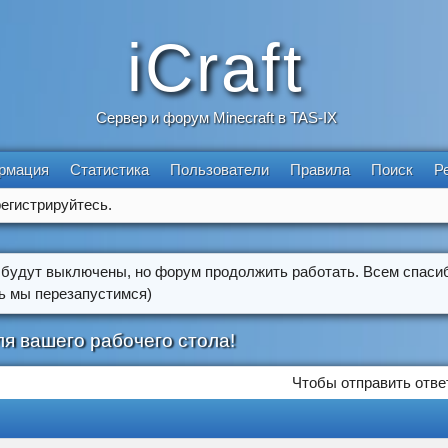
iCraft
Сервер и форум Minecraft в TAS-IX
рмация
Статистика
Пользователи
Правила
Поиск
Р
егистрируйтесь.
 будут выключены, но форум продолжить работать. Всем спасиб
ть мы перезапустимся)
я вашего рабочего стола!
Чтобы отправить отве