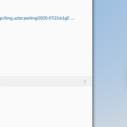
tp://img.uztor.pw/img/2020-07/21/e1g5 …
2