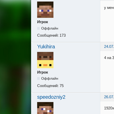
у мен
Игрок
Оффлайн
Сообщений:
173
Yukihira
24.07
4 на 
Игрок
Оффлайн
Сообщений:
75
speedozniy2
26.07
1920