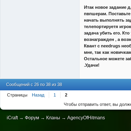
Итак новое задание 
пвпшерам. Поставьте 
начать выполнять за
телепортируетя игрок
задача убить его. Кт
вознагражден , а во
Квант с needrugs нео
мне, так как новичка
Остальное можете за
.Удачи!
Сообщений с 26 по 38 из 38
Страницы
Назад
1
2
Чтобы отправить ответ, вы дол
iCraft
→
Форум
→
Кланы
→
AgencyOfHitmans