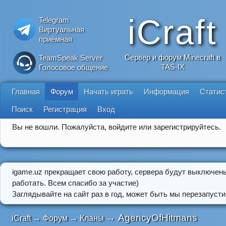
iCraft
Telegram
Виртуальная
приёмная
Сервер и форум Minecraft в
TeamSpeak Server
TAS-IX
Голосовое общение
Главная
Форум
Начать играть
Информация
Статис
Поиск
Регистрация
Вход
Вы не вошли.
Пожалуйста, войдите или зарегистрируйтесь.
igame.uz прекращает свою работу, сервера будут выключен
работать. Всем спасибо за участие)
Заглядывайте на сайт раз в год, может быть мы перезапусти
→
AgencyOfHitmans
iCraft
→
Форум
→
Кланы