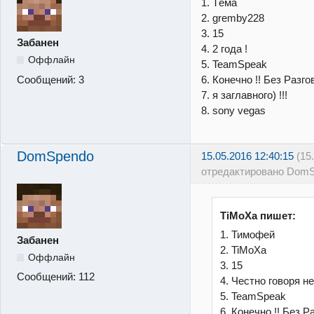
1. Тёма
2. gremby228
3. 15
Забанен
4. 2 года !
Оффлайн
5. TeamSpeak
Сообщений:
3
6. Конечно !! Без Разго
7. я заглавного) !!!
8. sony vegas
DomSpendo
15.05.2016 12:40:15
(15
отредактировано DomS
TiMoXa пишет:
1. Тимофей
Забанен
2. TiMoXa
Оффлайн
3. 15
Сообщений:
112
4. Честно говоря не
5. TeamSpeak
6. Конечно !! Без Р