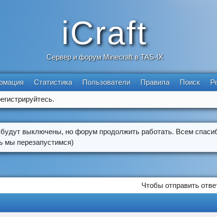
iCraft
Сервер и форум Minecraft в TAS-IX
рмация
Статистика
Пользователи
Правила
Поиск
Р
егистрируйтесь.
 будут выключены, но форум продолжить работать. Всем спасиб
ть мы перезапустимся)
Чтобы отправить отве