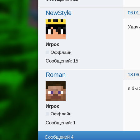
NewStyle
06.01
Удач
Игрок
Оффлайн
Сообщений:
15
Roman
18.06
я бы 
Игрок
Оффлайн
Сообщений:
1
Сообщений 4