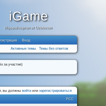
iGame
Игровой портал от Uztelecom
егистрация
Вход
Активные темы
Темы без ответов
о за участие)
т, вы должны
войти
или
зарегистрироваться
РСС