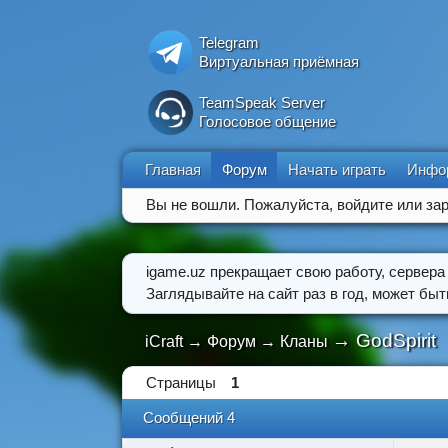
Telegram
Виртуальная приёмная
TeamSpeak Server
Голосовое общение
Главная
Форум
Начать играть
Инфо
Вы не вошли.
Пожалуйста, войдите или зар
igame.uz прекращает свою работу, сервера
Заглядывайте на сайт раз в год, может бы
→
GodSpirit
iCraft
→
Форум
→
Кланы
Страницы
1
Сообщений 4