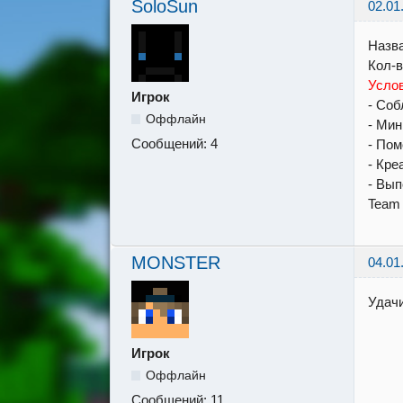
SoloSun
02.01
Назва
Кол-в
Услов
Игрок
- Соб
Оффлайн
- Мин
Сообщений:
4
- Пом
- Кре
- Вып
Team 
MONSTER
04.01
Удач
Игрок
Оффлайн
Сообщений:
11