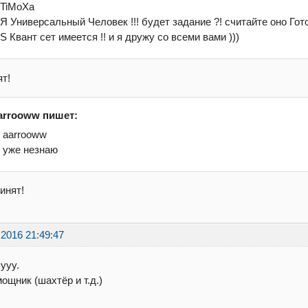
.TiMoXa
.Я Универсальный Человек !!! будет задание ?! считайте оно Готов
.S Квант сет имеется !! и я дружу со всеми вами )))
т!
arrooww пишет:
. aarrooww
. уже незнаю
инят!
.2016 21:49:47
zyyy.
мощник (шахтёр и т.д.)