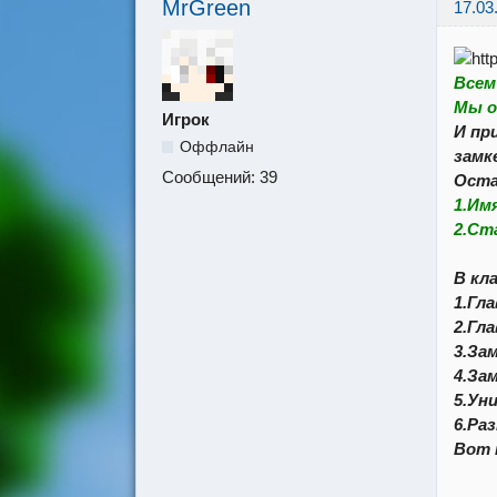
MrGreen
17.03
Всем
Мы о
Игрок
И пр
Оффлайн
замке
Сообщений:
39
Оста
1.Имя
2.Ст
В кл
1.Гла
2.Гла
3.За
4.За
5.Ун
6.Ра
Вот 