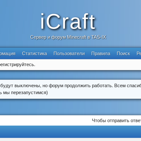
iCraft
Сервер и форум Minecraft в TAS-IX
рмация
Статистика
Пользователи
Правила
Поиск
Р
егистрируйтесь.
 будут выключены, но форум продолжить работать. Всем спасиб
ть мы перезапустимся)
Чтобы отправить отве