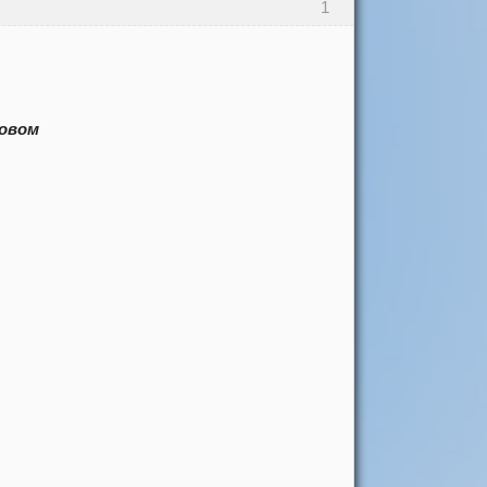
1
новом