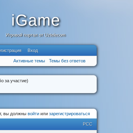
iGame
Игровой портал от Uztelecom
егистрация
Вход
Активные темы
Темы без ответов
о за участие)
т, вы должны
войти
или
зарегистрироваться
РСС