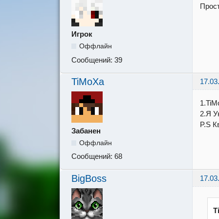
Прост
Игрок
Оффлайн
Сообщений:
39
TiMoXa
17.03
1.TiM
2.Я У
P.S К
Забанен
Оффлайн
Сообщений:
68
BigBoss
17.03
T