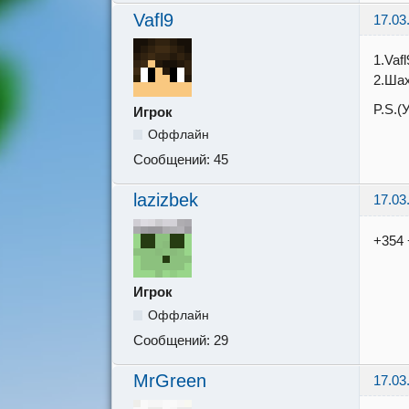
Vafl9
17.03
1.Vafl
2.Шах
P.S.(
Игрок
Оффлайн
Сообщений:
45
lazizbek
17.03
+354 
Игрок
Оффлайн
Сообщений:
29
MrGreen
17.03