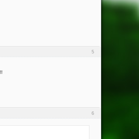
5
!!
6