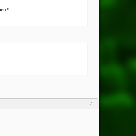
о !!!
7