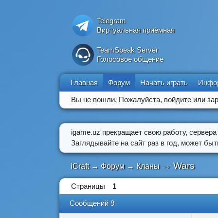
Telegram
Виртуальная приёмная
TeamSpeak Server
Голосовое общение
Главная
Форум
Начать играть
Инфо
Вы не вошли.
Пожалуйста, войдите или зар
igame.uz прекращает свою работу, сервера
Заглядывайте на сайт раз в год, может бы
→
Wars
iCraft
→
Форум
→
Кланы
Страницы
1
Сообщений 9