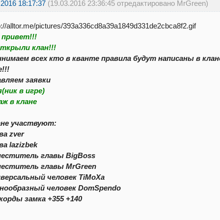
.2016 18:17:37
(19.03.2016 23:36:45 отредактировано MrGreen)
 привет!!!
ткрыли клан!!!
инимаем всех кто в кванте правила будут написаны в кла
!!!
вляем заявки
(ник в игре)
аж в клане
ане участвуют:
ва zver
ва lazizbek
меститель главы BigBoss
меститель главы MrGreen
иверсальный человек TiMoXa
знообразный человек DomSpendo
корды замка +355 +140