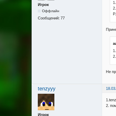
1
Игрок
2
Оффлайн
P
Сообщений:
77
Приня
a
1
2
Не пр
tenzyyy
18.03
1.ten
2. по
Игрок