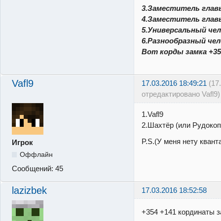
3.Заместитель глав
4.Заместитель глав
5.Универсальный чел
6.Разнообразный че
Вот корды замка +35
Vafl9
17.03.2016 18:49:21
(17
отредактировано Vafl9)
1.Vafl9
2.Шахтёр (или Рудокоп
P.S.(У меня нету квант
Игрок
Оффлайн
Сообщений:
45
lazizbek
17.03.2016 18:52:58
+354 +141 кординаты 