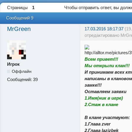
Страницы
1
Чтобы отправить ответ, вы дол
Сообщений 9
MrGreen
17.03.2016 18:17:37
(19
отредактировано MrGr
Всем привет!!!
Игрок
Мы открыли клан!!!
Оффлайн
И принимаем всех кт
написаны в кланово
Сообщений:
39
замке!!!
Оставляем заявки
1.Имя(ник в игре)
2.Стаж в клане
В клане участвуют:
1.Глава zver
2.Глава lazizbek