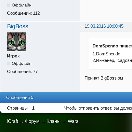
Оффлайн
Сообщений:
112
BigBoss
19.03.2016 10:00:45
DomSpendo пишет
1.DomSpendo
Игрок
2.Инженер, садовн
Оффлайн
Сообщений:
77
Принят BigBoss'ом
Сообщений 9
Страницы
1
Чтобы отправить ответ, вы дол
iCraft
→
Форум
→
Кланы
→
Wars