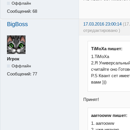
Оффлайн
Сообщений:
68
BigBoss
17.03.2016 23:00:14
(17
отредактировано )
TiMoXa пишет:
1.TiMoXa
Игрок
2.Я Универсальный 
Оффлайн
считайте оно Готово
Сообщений:
77
P.S Квант сет имее
вами )))
Принят!
aarrooww пишет:
1. aarrooww
2. уже незнаю