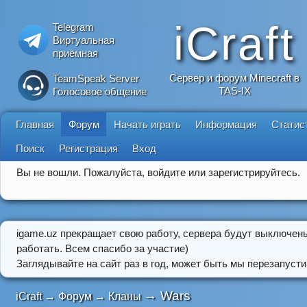
iCraft
Telegram
Виртуальная
приёмная
Сервер и форум Minecraft в
TeamSpeak Server
TAS-IX
Голосовое общение
Главная
Форум
Начать играть
Информация
Статис
Поиск
Регистрация
Вход
Вы не вошли.
Пожалуйста, войдите или зарегистрируйтесь.
igame.uz прекращает свою работу, сервера будут выключен
работать. Всем спасибо за участие)
Заглядывайте на сайт раз в год, может быть мы перезапусти
→
Wars
iCraft
→
Форум
→
Кланы