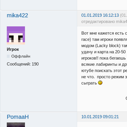
mika422
01.01.2019 16:12:13
(01
отредактировано mika4
Вот мне кажется есть 
race) там игроки появл
модом (Lacky block) т
Игрок
удачу и карта на 20-50
Оффлайн
игроков!! пока бегаеш
Сообщений:
190
всякие лабиринты и др
ютубе поискать этот р
не что. просто режим э
сыграть
С уважени
PomaaH
10.01.2019 09:01:21