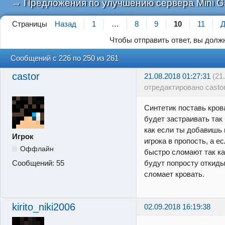
→
Предложения по улучшению сервера Mini 
Страницы
Назад
1
…
8
9
10
11
Д
Чтобы отправить ответ, вы дол
Сообщений с 226 по 250 из 261
castor
21.08.2018 01:27:31
(21
отредактировано castor
Синтетик поставь кров
будет застраивать так
как если ты добавишь 
Игрок
игрока в пропость, а е
Оффлайн
быстро сломают так как
Сообщений:
55
будут попросту откидыв
сломает кровать.
kirito_niki2006
02.09.2018 16:19:38