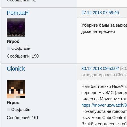
PomaaH
27.12.2018 07:59:40
Уберите баны за выход
даже интересней
Игрок
Оффлайн
Сообщений:
190
Clonick
30.12.2018 09:53:02
(30
отредактировано Cloni
Нам бы только HideAnd
сервере HiveMC (лице
видео на Mover.uz это
Игрок
https://mover.uz/watch/
Оффлайн
Пожалуйста не говорите
Сообщений:
161
p.s:у меня CubeControl
Bzuk8 я согласен с то