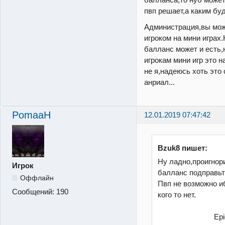
пвп решает,а каким бу
Администрация,вы мож
игроком на мини играх
балланс может и есть,
игрокам мини игр это 
не я,надеюсь хоть это 
анриал...
PomaaH
12.01.2019 07:47:42
Bzuk8 пишет:
Ну ладно,проигнор
Игрок
балланс подправь
Оффлайн
Пвп не возможно иб
Сообщений:
190
кого то нет.
Напр
Epic pvp-Gaf