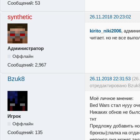
Сообщений:
53
synthetic
26.11.2018 20:23:02
kirito_niki2006
, админ
читает. но не все выпо
Администратор
Оффлайн
Сообщений:
2,967
Bzuk8
26.11.2018 22:31:53
(26
отредактировано Bzuk
Моё личное мнение:
Bed Wars стал нууу оч
Никаких обнов не было
Игрок
тнт
Оффлайн
Предложу добавить но
Сообщений:
135
бронзы);палка на отдач
непонял,она может тел