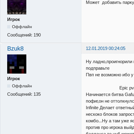
Может добавить парку
Игрок
Оффлайн
Сообщений:
190
Bzuk8
12.01.2019 00:24:05
Ну ладно,проигнорили 
подправьте
Пвп не возможно ибо у к
Игрок
Напри
Оффлайн
Epic pvp-Gafur 
Сообщений:
135
Начинается битва Gafur 
пофиг,он не оттолкнул
Infinite Делает ответны
нескоко блоков запрост
комбо...Ну а там уже я
против про игрока вый
балланса,то нуб может