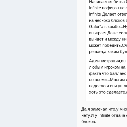
Начинается битва G
Infinite пофиг,он н
Infinite Делает отв
на нескоко блоков 
Gafur"a в комбо...Н
выиграет.Даже если
выйдет и между ни
может победить.Сч
решает,а каким бу
Администрация,вы 
любым игроком на 
факта что балланс 
со всеми...Многим 
надоело и они ушл
хоть это сделаете,а
Да,я замечал что,у мно
нету.И у Infinite отдач
блоков.