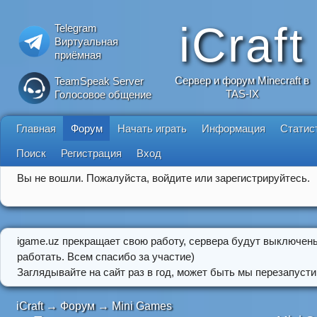
iCraft
Telegram
Виртуальная
приёмная
Сервер и форум Minecraft в
TeamSpeak Server
TAS-IX
Голосовое общение
Главная
Форум
Начать играть
Информация
Статис
Поиск
Регистрация
Вход
Вы не вошли.
Пожалуйста, войдите или зарегистрируйтесь.
igame.uz прекращает свою работу, сервера будут выключен
работать. Всем спасибо за участие)
Заглядывайте на сайт раз в год, может быть мы перезапусти
iCraft
→
Форум
→
Mini Games