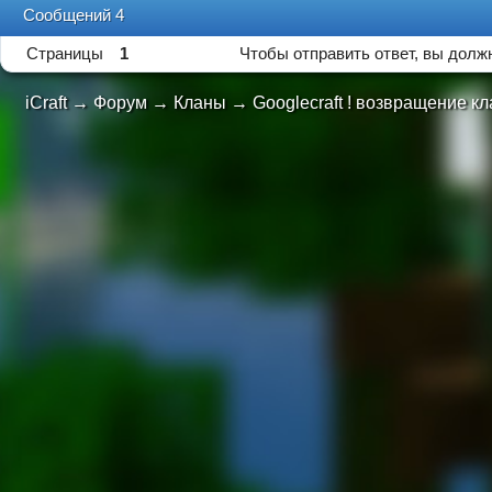
Сообщений 4
Страницы
1
Чтобы отправить ответ, вы дол
iCraft
→
Форум
→
Кланы
→
Googlecraft ! возвращение кла