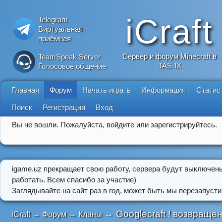
iCraft
Telegram
Виртуальная
приёмная
Сервер и форум Minecraft в
TeamSpeak Server
TAS-IX
Голосовое общение
Главная
Форум
Начать играть
Информация
Статис
Поиск
Регистрация
Вход
Вы не вошли.
Пожалуйста, войдите или зарегистрируйтесь.
igame.uz прекращает свою работу, сервера будут выключен
работать. Всем спасибо за участие)
Заглядывайте на сайт раз в год, может быть мы перезапусти
→
Googlecraft ! возвращен
iCraft
→
Форум
→
Кланы