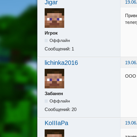
Jigar
19.06
Приве
телег
Игрок
Оффлайн
Сообщений:
1
lichinka2016
19.06
ООО 
Забанен
Оффлайн
Сообщений:
20
KoIIIaPa
19.06
зачем