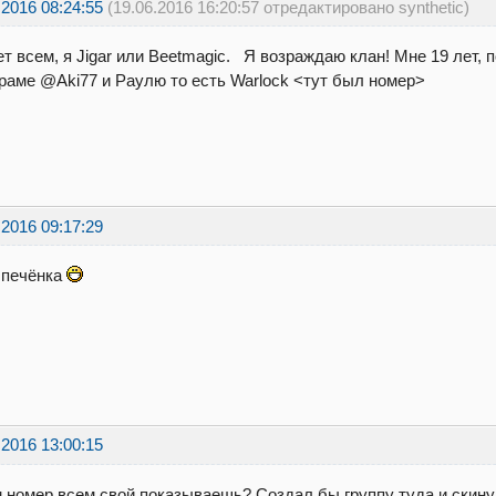
.2016 08:24:55
(19.06.2016 16:20:57 отредактировано synthetic)
т всем, я Jigar или Beetmagic. Я возраждаю клан! Мне 19 лет, 
раме @Aki77 и Раулю то есть Warlock <тут был номер>
.2016 09:17:29
печёнка
.2016 13:00:15
 номер всем свой показываешь? Создал бы группу туда и скину