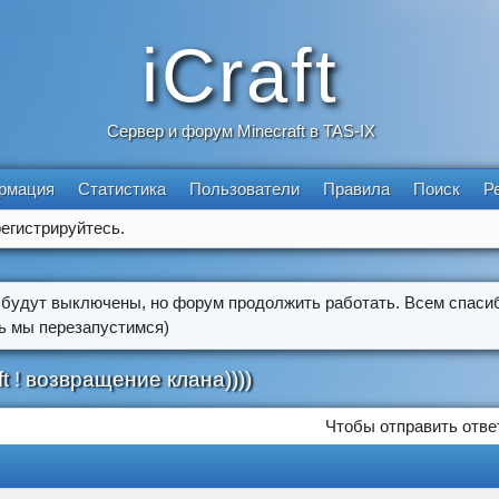
iCraft
Сервер и форум Minecraft в TAS-IX
рмация
Статистика
Пользователи
Правила
Поиск
Р
егистрируйтесь.
 будут выключены, но форум продолжить работать. Всем спасиб
ть мы перезапустимся)
t ! возвращение клана))))
Чтобы отправить отве