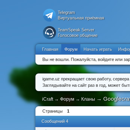
Telegram
Виртуальная приёмная
TeamSpeak Server
Голосовое общение
Главная
Форум
Начать играть
Инфо
Вы не вошли.
Пожалуйста, войдите или зар
igame.uz прекращает свою работу, сервера
Заглядывайте на сайт раз в год, может бы
→
Googlecraf
iCraft
→
Форум
→
Кланы
Страницы
1
Сообщений 4