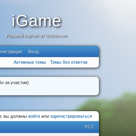
iGame
Игровой портал от Uztelecom
егистрация
Вход
Активные темы
Темы без ответов
о за участие)
т, вы должны
войти
или
зарегистрироваться
РСС