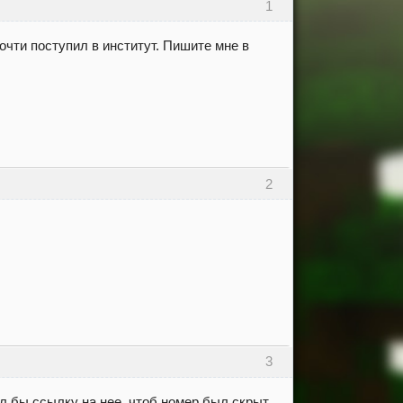
1
почти поступил в институт. Пишите мне в
2
3
л бы ссылку на нее, чтоб номер был скрыт.