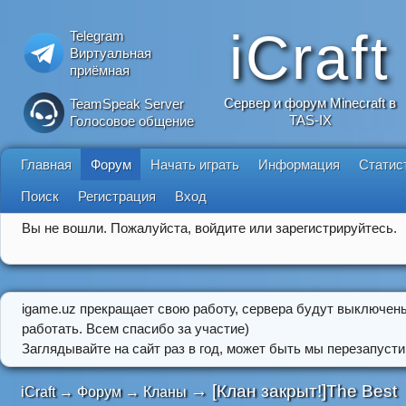
iCraft
Telegram
Виртуальная
приёмная
Сервер и форум Minecraft в
TeamSpeak Server
TAS-IX
Голосовое общение
Главная
Форум
Начать играть
Информация
Статис
Поиск
Регистрация
Вход
Вы не вошли.
Пожалуйста, войдите или зарегистрируйтесь.
igame.uz прекращает свою работу, сервера будут выключен
работать. Всем спасибо за участие)
Заглядывайте на сайт раз в год, может быть мы перезапусти
→
[Клан закрыт!]The Best
iCraft
→
Форум
→
Кланы