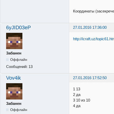
Координаты (засекреч
6yJID03eP
27.01.2016 17:36:00
http://icraft.uz/topic61.ht
Забанен
Оффлайн
Сообщений:
13
Vov4ik
27.01.2016 17:52:50
1 13
2 да
3 10 из 10
Забанен
4 да
Оффлайн