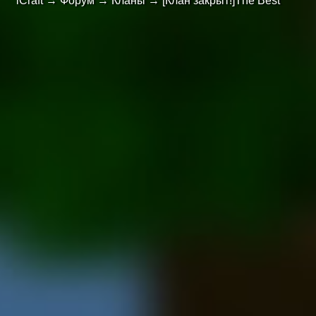
iCraft
→
Форум
→
Кланы
→
[Клан закрыт!]The Best