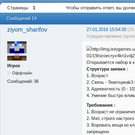
Страницы
1
Чтобы отправить ответ, вы дол
Сообщений 14
ziyom_sharifov
27.01.2016 15:54:39
(24
отредактировано ziyom
Открывается набор в 
Игрок
Структура заявки :
Оффлайн
1. Возраст
Сообщений:
36
2. Связь - Teamspeak3 
3. Адекватность (0 - 10
4. Умение быстро влив
Требования :
1. Возраст не ограниче
2. Мат, строго настрог
3. Воровать вещи из кл
запрещено