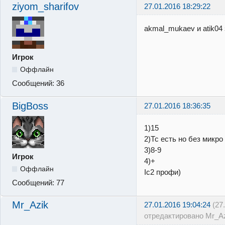
ziyom_sharifov
27.01.2016 18:29:22
akmal_mukaev и atik04 
Игрок
Оффлайн
Сообщений:
36
BigBoss
27.01.2016 18:36:35
1)15
2)Тс есть но без микро
3)8-9
Игрок
4)+
Оффлайн
Ic2 профи)
Сообщений:
77
Mr_Azik
27.01.2016 19:04:24
(27
отредактировано Mr_Az