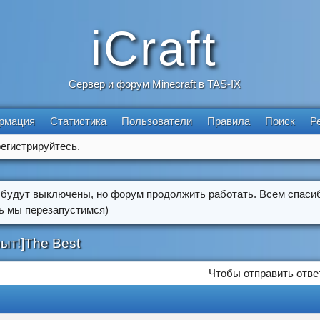
iCraft
Сервер и форум Minecraft в TAS-IX
рмация
Статистика
Пользователи
Правила
Поиск
Р
егистрируйтесь.
 будут выключены, но форум продолжить работать. Всем спасиб
ть мы перезапустимся)
рыт!]The Best
Чтобы отправить отве