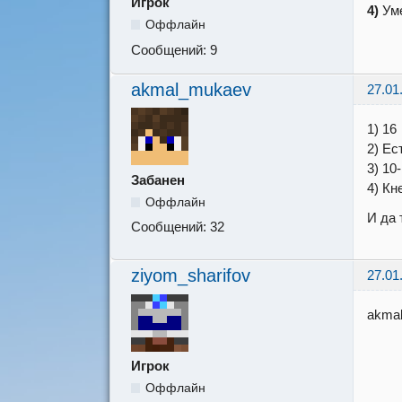
Игрок
4)
Ум
Оффлайн
Сообщений:
9
akmal_mukaev
27.01
1) 16
2) Ес
3) 10
Забанен
4) Кн
Оффлайн
И да 
Сообщений:
32
ziyom_sharifov
27.01
akmal
Игрок
Оффлайн