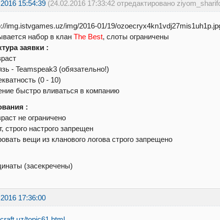
.2016 15:54:39
(24.02.2016 17:33:42 отредактировано ziyom_sharif
ывается набор в клан
The Best
, слоты ограничены
тура заявки :
зраст
язь - Teamspeak3 (обязательно!)
екватность (0 - 10)
ение быстро вливаться в компанию
ования :
зраст не ограничено
т, строго настрого запрещен
ровать вещи из кланового логова строго запрещено
инаты (засекречены)
.2016 17:36:00
/icraft.uz/topic61.html