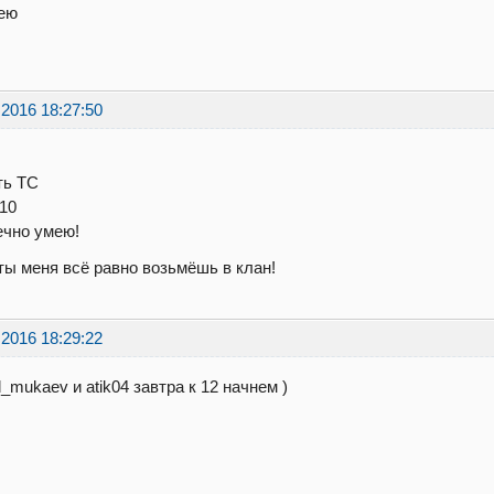
ею
.2016 18:27:50
ть ТС
-10
ечно умею!
ты меня всё равно возьмёшь в клан!
.2016 18:29:22
_mukaev и atik04 завтра к 12 начнем )