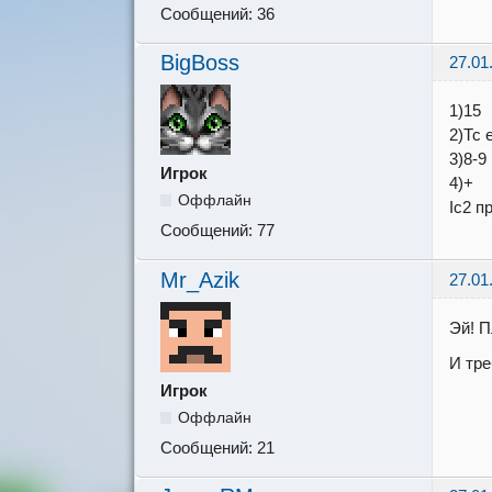
Сообщений:
36
BigBoss
27.01
1)15
2)Тс 
3)8-9
Игрок
4)+
Оффлайн
Ic2 п
Сообщений:
77
Mr_Azik
27.01
Эй! П
И тре
Игрок
Оффлайн
Сообщений:
21