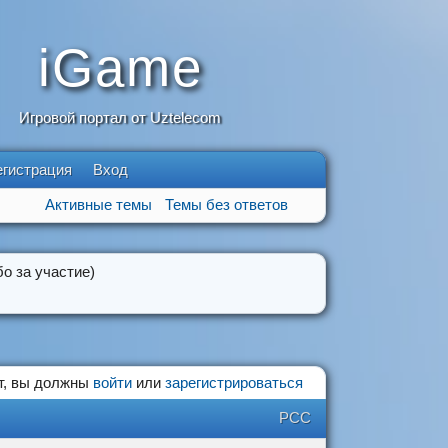
iGame
Игровой портал от Uztelecom
егистрация
Вход
Активные темы
Темы без ответов
о за участие)
т, вы должны
войти
или
зарегистрироваться
РСС