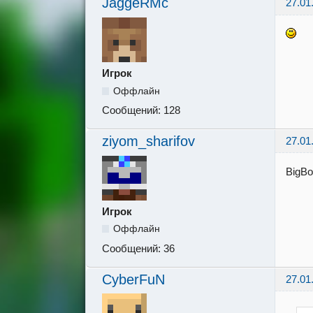
JaggeRMc
27.01
Игрок
Оффлайн
Сообщений:
128
ziyom_sharifov
27.01
BigBo
Игрок
Оффлайн
Сообщений:
36
CyberFuN
27.01