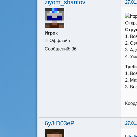
ziyom_sharifov
27.01
Откр
Струк
Игрок
1. Во
Оффлайн
2. Св
Сообщений:
36
3. Ад
4. Ум
Треб
1. Во
2. Ма
3. Во
Коорд
6yJID03eP
27.01
http:/