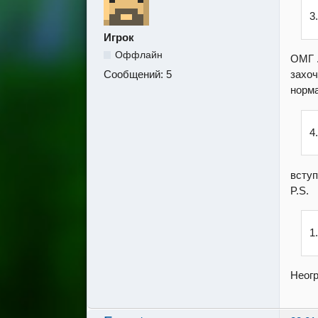
3
Игрок
Оффлайн
ОМГ .
захоч
Сообщений:
5
норма
4
вступ
P.S.
1
Неог