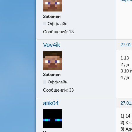
Забанен
Оффлайн
Сообщений:
13
Vov4ik
27.01
1 13
2 да
3 10 
Забанен
4 да
Оффлайн
Сообщений:
33
atik04
27.01
1)
14 
2)
К с
3)
Аде