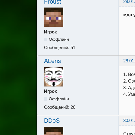
Froust
28.01
мда 
Игрок
Оффлайн
Сообщений:
51
ALens
28.01
1. Во
2. Св
3. Ад
Игрок
4. Ум
Оффлайн
Сообщений:
26
DDoS
30.01
Струк