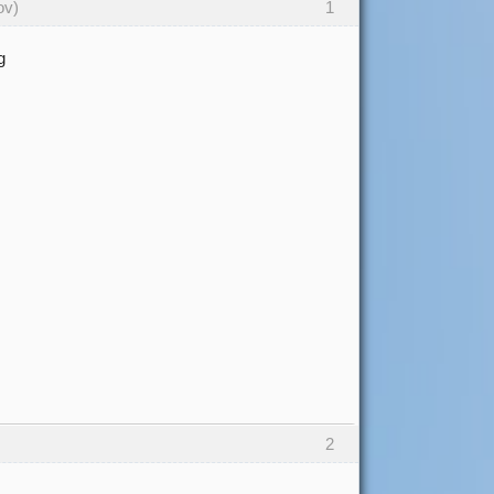
ov)
1
2