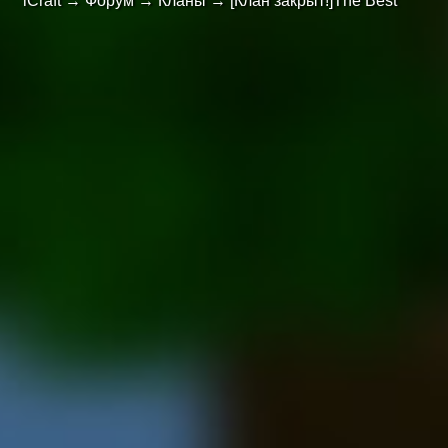
iCraft
→
Форум
→
Кланы
→
[Клан закрыт!]The Best