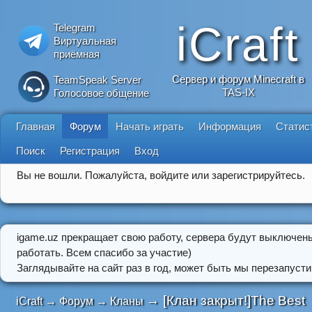
iCraft
Telegram
Виртуальная
приёмная
Сервер и форум Minecraft в
TeamSpeak Server
TAS-IX
Голосовое общение
Главная
Форум
Начать играть
Информация
Статис
Поиск
Регистрация
Вход
Вы не вошли.
Пожалуйста, войдите или зарегистрируйтесь.
igame.uz прекращает свою работу, сервера будут выключен
работать. Всем спасибо за участие)
Заглядывайте на сайт раз в год, может быть мы перезапусти
→
[Клан закрыт!]The Best
iCraft
→
Форум
→
Кланы