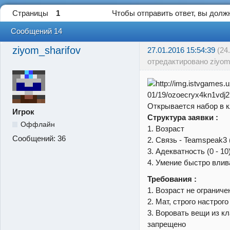
Страницы
1
Чтобы отправить ответ, вы дол
Сообщений 14
ziyom_sharifov
27.01.2016 15:54:39
(24
отредактировано ziyom
Открывается набор в 
Игрок
Структура заявки :
Оффлайн
1. Возраст
Сообщений:
36
2. Связь - Teamspeak3 
3. Адекватность (0 - 10
4. Умение быстро влив
Требования :
1. Возраст не ограниче
2. Мат, строго настрог
3. Воровать вещи из кл
запрещено