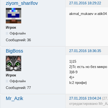
ziyom_sharifov
27.01.2016 18:29:22
akmal_mukaev и atik04 
Игрок
Оффлайн
Сообщений:
36
BigBoss
27.01.2016 18:36:35
1)15
2)Тс есть но без микро
3)8-9
Игрок
4)+
Оффлайн
Ic2 профи)
Сообщений:
77
Mr_Azik
27.01.2016 19:04:24
(27
отредактировано Mr_Az