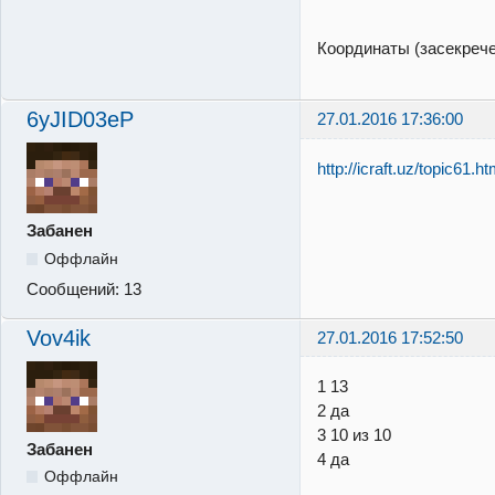
Координаты (засекреч
6yJID03eP
27.01.2016 17:36:00
http://icraft.uz/topic61.ht
Забанен
Оффлайн
Сообщений:
13
Vov4ik
27.01.2016 17:52:50
1 13
2 да
3 10 из 10
Забанен
4 да
Оффлайн