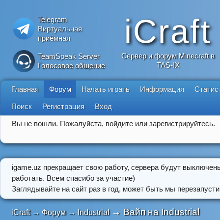
iCraft
Telegram
Виртуальная
приёмная
Сервер и форум Minecraft в
TeamSpeak Server
TAS-IX
Голосовое общение
Главная
Форум
Начать играть
Информация
Статис
Поиск
Регистрация
Вход
Вы не вошли.
Пожалуйста, войдите или зарегистрируйтесь.
igame.uz прекращает свою работу, сервера будут выключен
работать. Всем спасибо за участие)
Заглядывайте на сайт раз в год, может быть мы перезапусти
→
Вайп на Industrial
iCraft
→
Форум
→
Industrial