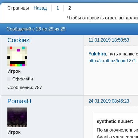
Страницы
Назад
1
2
Чтобы отправить ответ, вы дол
Сообщений с 26 по 29 из 29
Cookiezi
11.01.2019 18:50:53
Yukihira
, путь к папке 
http://icraft.uz/topic1271
Игрок
Оффлайн
Сообщений:
787
PomaaH
24.01.2019 08:46:23
synthetic пишет:
По многочисленны
Игрок
Avaritia удешевле