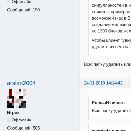
Оффлайн
сингулярностей в 
Сообщений:
190
снижены примерно 
возможной
(как в 
создание железной
не 1300 блоков жел
Чтобы клиент "уви
удалить из него пап
Всю папку удалить или
arslan2004
24.01.2019 14:14:42
PomaaH пишет:
Всю папку удалить
Игрок
Оффлайн
Сообщений:
585
synthetic пишет: