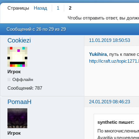
Страницы
Назад
1
2
Чтобы отправить ответ, вы дол
Сообщений с 26 по 29 из 29
Cookiezi
11.01.2019 18:50:53
Yukihira
, путь к папке 
http://icraft.uz/topic1271
Игрок
Оффлайн
Сообщений:
787
PomaaH
24.01.2019 08:46:23
synthetic пишет:
По многочисленны
Игрок
Avaritia удешевле