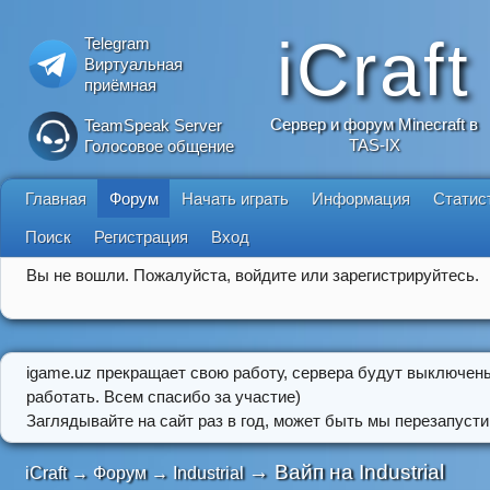
iCraft
Telegram
Виртуальная
приёмная
Сервер и форум Minecraft в
TeamSpeak Server
TAS-IX
Голосовое общение
Главная
Форум
Начать играть
Информация
Статис
Поиск
Регистрация
Вход
Вы не вошли.
Пожалуйста, войдите или зарегистрируйтесь.
igame.uz прекращает свою работу, сервера будут выключен
работать. Всем спасибо за участие)
Заглядывайте на сайт раз в год, может быть мы перезапусти
→
Вайп на Industrial
iCraft
→
Форум
→
Industrial