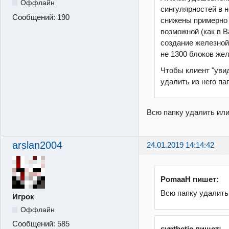
Оффлайн
сингулярностей в 
Сообщений:
190
снижены примерно 
возможной
(как в 
создание железной
не 1300 блоков жел
Чтобы клиент "уви
удалить из него пап
Всю папку удалить или
arslan2004
24.01.2019 14:14:42
PomaaH пишет:
Всю папку удалить
Игрок
Оффлайн
Сообщений:
585
synthetic пишет: