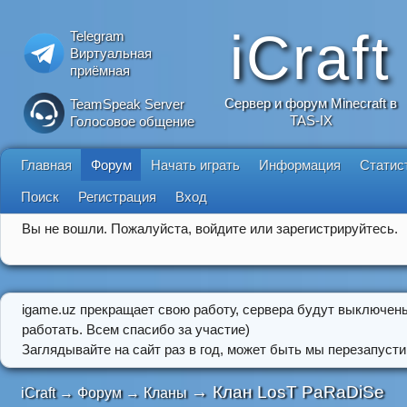
iCraft
Telegram
Виртуальная
приёмная
Сервер и форум Minecraft в
TeamSpeak Server
TAS-IX
Голосовое общение
Главная
Форум
Начать играть
Информация
Статис
Поиск
Регистрация
Вход
Вы не вошли.
Пожалуйста, войдите или зарегистрируйтесь.
igame.uz прекращает свою работу, сервера будут выключен
работать. Всем спасибо за участие)
Заглядывайте на сайт раз в год, может быть мы перезапусти
→
Клан LosT PaRaDiSe
iCraft
→
Форум
→
Кланы