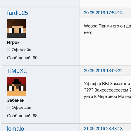
fardio25
30.05.2016 17:54:13
Woood Прими его он дру
него
Игрок
Оффлайн
Сообщений:
60
TiMoXa
30.05.2016 18:06:32
Уфффф ВЫ Замахали !!
???? Зачеееееееееем ?
уйти К Чертовой Матери
Забанен
Оффлайн
Сообщений:
68
lomalo
31.05.2016 23:43:18