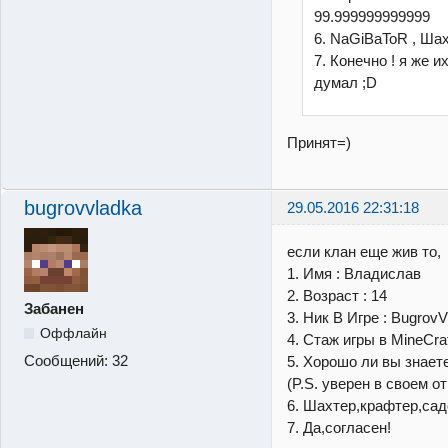
99.999999999999
6. NaGiBaToR , Шах
7. Конечно ! я же и
думал ;D
Принят=)
bugrovvladka
29.05.2016 22:31:18
если клан еще жив то,
1. Имя : Владислав
2. Возраст : 14
Забанен
3. Ник В Игре : BugrovV
Оффлайн
4. Стаж игры в MineCraf
Сообщений:
32
5. Хорошо ли вы знаете мо
(P.S. уверен в своем от
6. Шахтер,крафтер,сад
7. Да,согласен!