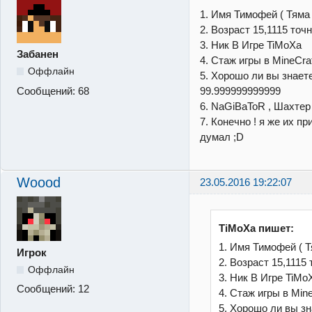
1. Имя Тимофей ( Тяма 
2. Возраст 15,1115 точ
3. Ник В Игре TiMoXa
Забанен
4. Стаж игры в MineCra
Оффлайн
5. Хорошо ли вы знаете мо
Сообщений:
68
99.999999999999
6. NaGiBaToR , Шахтер 
7. Конечно ! я же их пр
думал ;D
Woood
23.05.2016 19:22:07
TiMoXa пишет:
1. Имя Тимофей ( Т
Игрок
2. Возраст 15,1115
Оффлайн
3. Ник В Игре TiMo
Сообщений:
12
4. Стаж игры в Min
5. Хорошо ли вы знает