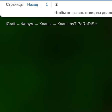
Страницы
Назад
1
2
Чтобы отправить ответ, вы дол
iCraft
→
Форум
→
Кланы
→
Клан LosT PaRaDiSe