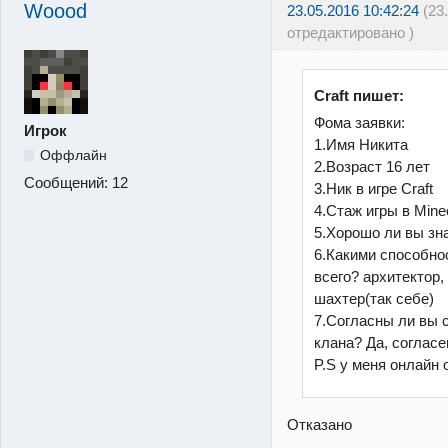
Woood
23.05.2016 10:42:24
(23
отредактировано )
Craft пишет:
Фома заявки:
Игрок
1.Имя Никита
Оффлайн
2.Возраст 16 лет
Сообщений:
12
3.Ник в игре Craft
4.Стаж игры в Minec
5.Хорошо ли вы зна
6.Какими способно
всего? архитектор,
шахтер(так себе)
7.Согласны ли вы 
клана? Да, согласе
P.S у меня онлайн о
Отказано