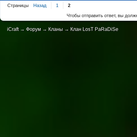
Страницы
Назад
1
2
Чтобы отправить ответ, вы дол
iCraft
→
Форум
→
Кланы
→
Клан LosT PaRaDiSe