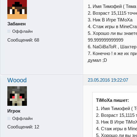
1. Имя Тимофей ( Тяма 
2. Возраст 15,1115 точ
3. Ник В Игре TiMoXa
Забанен
4. Стаж игры в MineCra
Оффлайн
5. Хорошо ли вы знаете мо
Сообщений:
68
99.999999999999
6. NaGiBaToR , Шахтер 
7. Конечно ! я же их пр
думал ;D
Woood
23.05.2016 19:22:07
TiMoXa пишет:
1. Имя Тимофей ( Т
Игрок
2. Возраст 15,1115
Оффлайн
3. Ник В Игре TiMo
Сообщений:
12
4. Стаж игры в Min
5. Хорошо ли вы знает