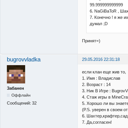
99.999999999999
6. NaGiBaToR , Шах
7. Конечно ! я же и
думал ;D
Принят=)
bugrovvladka
29.05.2016 22:31:18
если клан еще жив то,
1. Имя : Владислав
2. Возраст : 14
Забанен
3. Ник В Игре : BugrovV
Оффлайн
4. Стаж игры в MineCraf
Сообщений:
32
5. Хорошо ли вы знаете мо
(P.S. уверен в своем от
6. Шахтер,крафтер,сад
7. Да,согласен!