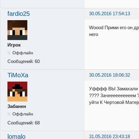
fardio25
30.05.2016 17:54:13
Woood Прими его он дру
него
Игрок
Оффлайн
Сообщений:
60
TiMoXa
30.05.2016 18:06:32
Уфффф ВЫ Замахали !!
???? Зачеееееееееем ?
уйти К Чертовой Матери
Забанен
Оффлайн
Сообщений:
68
lomalo
31.05.2016 23:43:18