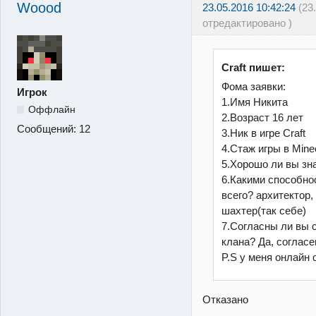
Woood
23.05.2016 10:42:24
(23
отредактировано )
Craft пишет:
Фома заявки:
Игрок
1.Имя Никита
Оффлайн
2.Возраст 16 лет
Сообщений:
12
3.Ник в игре Craft
4.Стаж игры в Minec
5.Хорошо ли вы зна
6.Какими способно
всего? архитектор,
шахтер(так себе)
7.Согласны ли вы 
клана? Да, согласе
P.S у меня онлайн о
Отказано