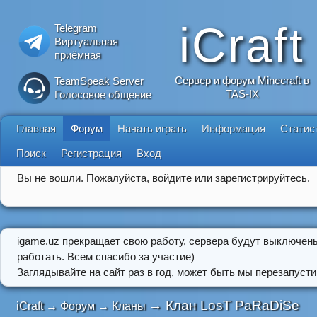
iCraft
Telegram
Виртуальная
приёмная
Сервер и форум Minecraft в
TeamSpeak Server
TAS-IX
Голосовое общение
Главная
Форум
Начать играть
Информация
Статис
Поиск
Регистрация
Вход
Вы не вошли.
Пожалуйста, войдите или зарегистрируйтесь.
igame.uz прекращает свою работу, сервера будут выключен
работать. Всем спасибо за участие)
Заглядывайте на сайт раз в год, может быть мы перезапусти
→
Клан LosT PaRaDiSe
iCraft
→
Форум
→
Кланы