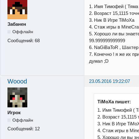
1. Имя Тимофей ( Тяма 
2. Возраст 15,1115 точ
3. Ник В Игре TiMoXa
Забанен
4. Стаж игры в MineCra
Оффлайн
5. Хорошо ли вы знаете мо
Сообщений:
68
99.999999999999
6. NaGiBaToR , Шахтер 
7. Конечно ! я же их пр
думал ;D
Woood
23.05.2016 19:22:07
TiMoXa пишет:
1. Имя Тимофей ( Т
Игрок
2. Возраст 15,1115
Оффлайн
3. Ник В Игре TiMo
Сообщений:
12
4. Стаж игры в Min
5. Хорошо ли вы знает