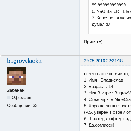
99.999999999999
6. NaGiBaToR , Шах
7. Конечно ! я же и
думал ;D
Принят=)
bugrovvladka
29.05.2016 22:31:18
если клан еще жив то,
1. Имя : Владислав
2. Возраст : 14
Забанен
3. Ник В Игре : BugrovV
Оффлайн
4. Стаж игры в MineCraf
Сообщений:
32
5. Хорошо ли вы знаете мо
(P.S. уверен в своем от
6. Шахтер,крафтер,сад
7. Да,согласен!