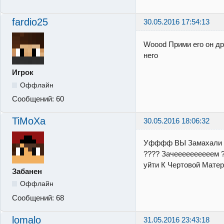
fardio25
30.05.2016 17:54:13
Woood Прими его он дру
него
Игрок
Оффлайн
Сообщений:
60
TiMoXa
30.05.2016 18:06:32
Уфффф ВЫ Замахали !!
???? Зачеееееееееем ?
уйти К Чертовой Матери
Забанен
Оффлайн
Сообщений:
68
lomalo
31.05.2016 23:43:18