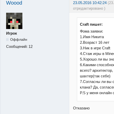
Woood
23.05.2016 10:42:24
(23
отредактировано )
Craft пишет:
Фома заявки:
Игрок
1.Имя Никита
Оффлайн
2.Возраст 16 лет
Сообщений:
12
3.Ник в игре Craft
4.Стаж игры в Minec
5.Хорошо ли вы зна
6.Какими способно
всего? архитектор,
шахтер(так себе)
7.Согласны ли вы 
клана? Да, согласе
P.S у меня онлайн о
Отказано