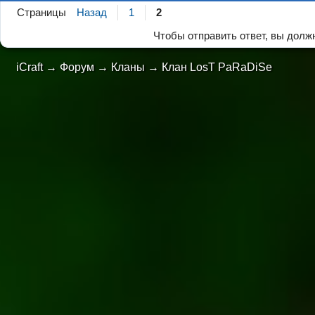
Страницы
Назад
1
2
Чтобы отправить ответ, вы дол
iCraft
→
Форум
→
Кланы
→
Клан LosT PaRaDiSe