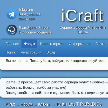
iCraft
Telegram
Виртуальная
приёмная
Сервер и форум Minecraft в
TeamSpeak Server
TAS-IX
Голосовое общение
Главная
Форум
Начать играть
Информация
Статис
Поиск
Регистрация
Вход
Вы не вошли.
Пожалуйста, войдите или зарегистрируйтесь.
igame.uz прекращает свою работу, сервера будут выключен
работать. Всем спасибо за участие)
Заглядывайте на сайт раз в год, может быть мы перезапусти
→
Клан LosT PaRaDiSe
iCraft
→
Форум
→
Кланы