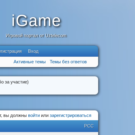
iGame
Игровой портал от Uztelecom
егистрация
Вход
Активные темы
Темы без ответов
о за участие)
т, вы должны
войти
или
зарегистрироваться
РСС