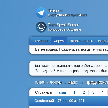
Telegram
Виртуальная приёмная
TeamSpeak Server
Голосовое общение
Главная
Форум
Начать играть
Инфо
Вы не вошли.
Пожалуйста, войдите или зар
igame.uz прекращает свою работу, сервера
Заглядывайте на сайт раз в год, может бы
→
Предложен
iCraft
→
Форум
→
Magic
Страницы
Назад
1
2
3
4
Сообщений с 76 по 100 из 121