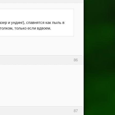
зер и ундинг), спавнятся как пыль в
толком, только если вдвоем.
86
87