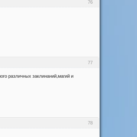
76
77
ого различных заклинаний,магий и
78