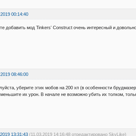
.2019 00:14:40
е добавить мод Tinkers' Construct очень интересный и довольн
.2019 08:46:00
уйста, уберите этих мобов на 200 хп (в особенности брудмазер 
меньшите их урон. В начале не возможно убить их толком, толь
.2019 13:31:43
(11.03.2019 14:16:48 отредактировано SkyLike)