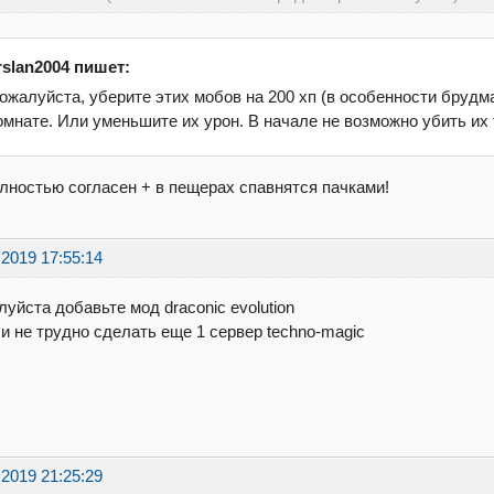
rslan2004 пишет:
ожалуйста, уберите этих мобов на 200 хп (в особенности брудма
омнате. Или уменьшите их урон. В начале не возможно убить их 
лностью согласен + в пещерах спавнятся пачками!
.2019 17:55:14
уйста добавьте мод draconic evolution
и не трудно сделать еще 1 сервер techno-magic
.2019 21:25:29