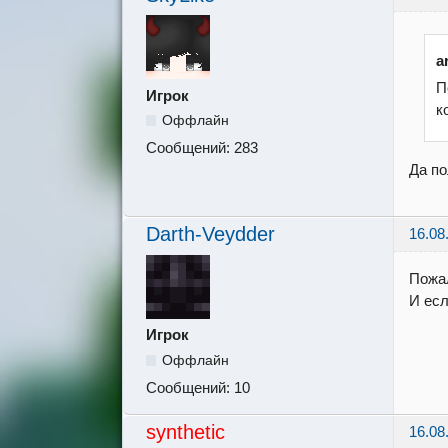
a
П
Игрок
к
Оффлайн
Сообщений:
283
Да по
Darth-Veydder
16.08
Пожал
И есл
Игрок
Оффлайн
Сообщений:
10
synthetic
16.08