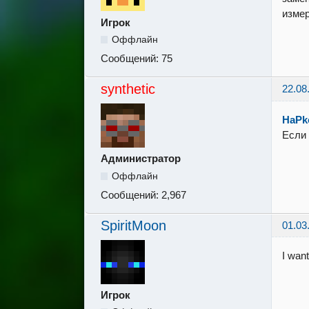
измер
Игрок
Оффлайн
Сообщений:
75
synthetic
22.08
HaPk
Если 
Администратор
Оффлайн
Сообщений:
2,967
SpiritMoon
01.03
I wan
Игрок