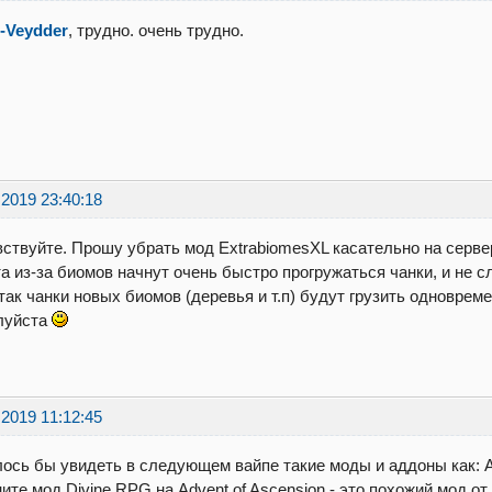
-Veydder
, трудно. очень трудно.
.2019 23:40:18
ствуйте. Прошу убрать мод ExtrabiomesXL касательно на серве
а из-за биомов начнут очень быстро прогружаться чанки, и не с
так чанки новых биомов (деревья и т.п) будут грузить одновреме
луйста
.2019 11:12:45
ось бы увидеть в следующем вайпе такие моды и аддоны как: A
ите мод Divine RPG на Advent of Ascension - это похожий мод о