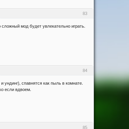
83
о сложный мод будет увлекательно играть.
84
и ундинг), спавнятся как пыль в комнате.
ко если вдвоем.
85