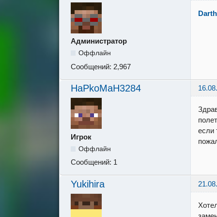
Darth
Администратор
Оффлайн
Сообщений:
2,967
HaPkoMaH3284
16.08
Здрав
полет
если 
Игрок
пожа
Оффлайн
Сообщений:
1
Yukihira
21.08
Хотел
замен