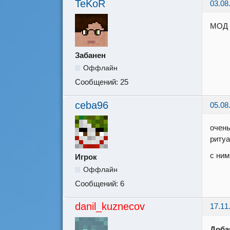
TeKoR
03.08
МОД A
Забанен
Оффлайн
Сообщений:
25
ceba96
05.08
очень
риту
с ним
Игрок
Оффлайн
Сообщений:
6
danil_kuznecov
17.11
Доба