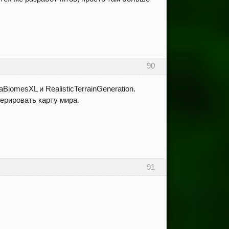
90
BiomesXL и RealisticTerrainGeneration.
ерировать карту мира.
91