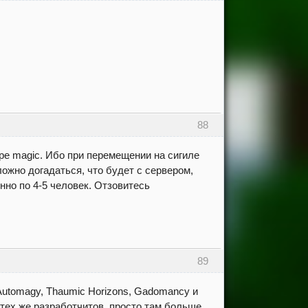
88
ре magic. Ибо при перемещении на сигиле
ложно догадаться, что будет с сервером,
нно по 4-5 человек. Отзовитесь
89
utomagy, Thaumic Horizons, Gadomancy и
т тех же разработчитов, просто там больше