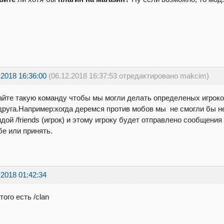
.2018 16:36:00
(06.12.2018 16:37:53 отредактировано makcim)
йте такую команду чтобы мы могли делать определеных игроко
друга.Например:когда деремся против мобов мы не смогли бы н
дой /friends (игрок) и этому игроку будет отправлено сообщения
е или принять.
.2018 01:42:34
того есть /clan