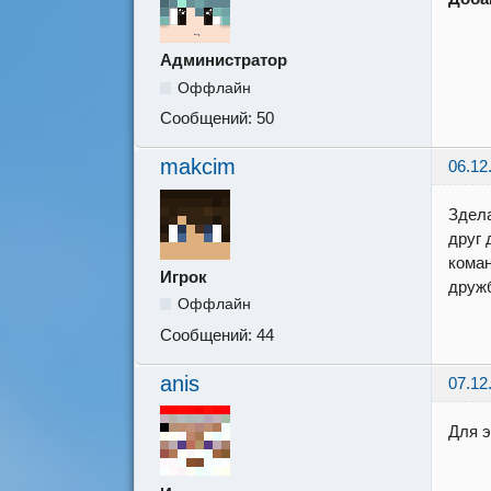
Администратор
Оффлайн
Сообщений:
50
makcim
06.12
Здела
друг 
коман
Игрок
дружб
Оффлайн
Сообщений:
44
anis
07.12
Для э