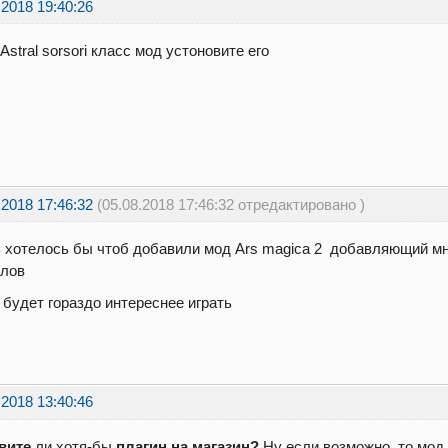
.2018 19:40:26
stral sorsori класс мод устоновите его
.2018 17:46:32
(05.08.2018 17:46:32 отредактировано )
 хотелось бы чтоб добавили мод Ars magica 2 добавляющий мн
алов
 будет гораздо интереснее играть
.2018 13:40:46
вите
ли хотя-бы
плагин на магазин?
Ну если возможно, то мод.