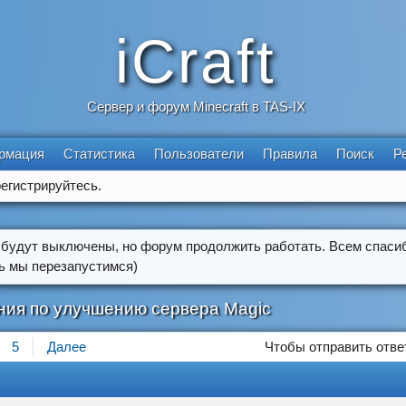
iCraft
Сервер и форум Minecraft в TAS-IX
рмация
Статистика
Пользователи
Правила
Поиск
Р
егистрируйтесь.
 будут выключены, но форум продолжить работать. Всем спасиб
ть мы перезапустимся)
ия по улучшению сервера Magic
5
Далее
Чтобы отправить отве