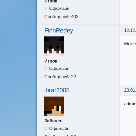
Игрок
Оффлайн
Сообщений:
402
FinnRedey
12.12
Может
Игрок
Оффлайн
Сообщений:
22
ibrat2005
23.01
admin
Забанен
Оффлайн