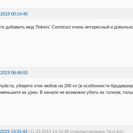
.2019 00:14:40
е добавить мод Tinkers' Construct очень интересный и довольн
.2019 08:46:00
уйста, уберите этих мобов на 200 хп (в особенности брудмазер 
меньшите их урон. В начале не возможно убить их толком, толь
.2019 13:31:43
(11.03.2019 14:16:48 отредактировано SkyLike)