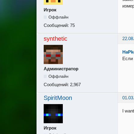
измер
Игрок
Оффлайн
Сообщений:
75
synthetic
22.08
HaPk
Если 
Администратор
Оффлайн
Сообщений:
2,967
SpiritMoon
01.03
I wan
Игрок