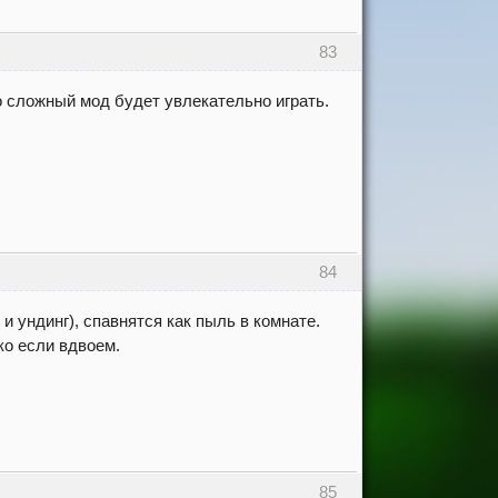
83
о сложный мод будет увлекательно играть.
84
и ундинг), спавнятся как пыль в комнате.
ко если вдвоем.
85