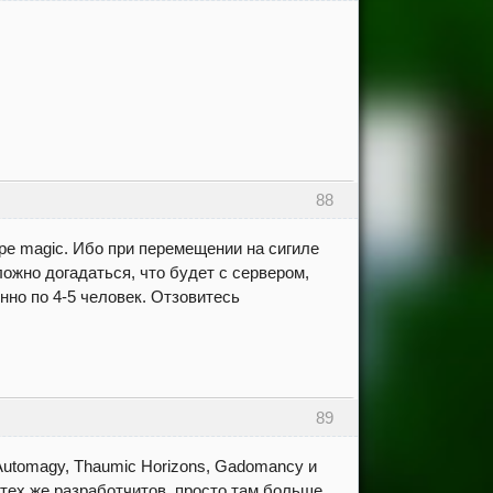
88
ре magic. Ибо при перемещении на сигиле
ложно догадаться, что будет с сервером,
нно по 4-5 человек. Отзовитесь
89
utomagy, Thaumic Horizons, Gadomancy и
т тех же разработчитов, просто там больше