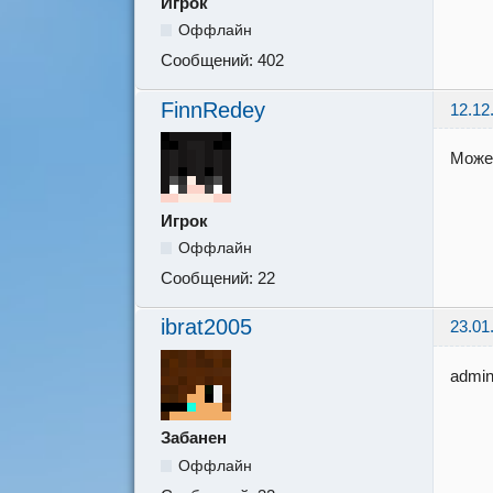
Игрок
Оффлайн
Сообщений:
402
FinnRedey
12.12
Может
Игрок
Оффлайн
Сообщений:
22
ibrat2005
23.01
admin
Забанен
Оффлайн