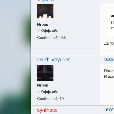
a
П
Игрок
к
Оффлайн
Сообщений:
283
Да по
Darth-Veydder
16.08
Пожал
И есл
Игрок
Оффлайн
Сообщений:
10
synthetic
16.08