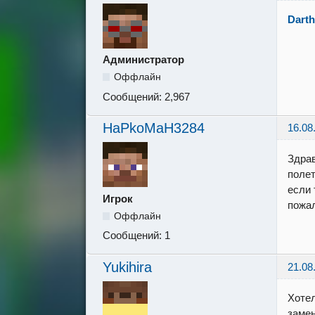
Darth
Администратор
Оффлайн
Сообщений:
2,967
HaPkoMaH3284
16.08
Здрав
полет
если 
Игрок
пожа
Оффлайн
Сообщений:
1
Yukihira
21.08
Хотел
замен