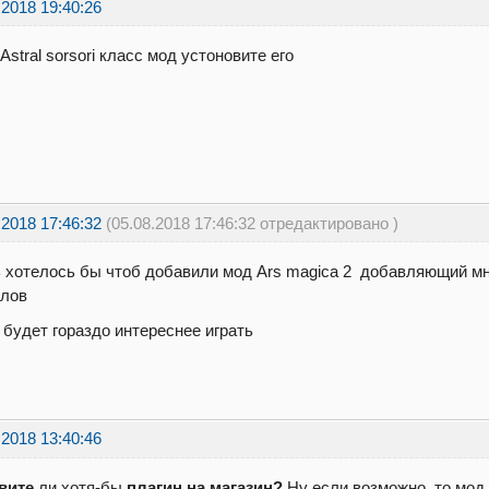
.2018 19:40:26
stral sorsori класс мод устоновите его
.2018 17:46:32
(05.08.2018 17:46:32 отредактировано )
 хотелось бы чтоб добавили мод Ars magica 2 добавляющий мн
алов
 будет гораздо интереснее играть
.2018 13:40:46
вите
ли хотя-бы
плагин на магазин?
Ну если возможно, то мод.