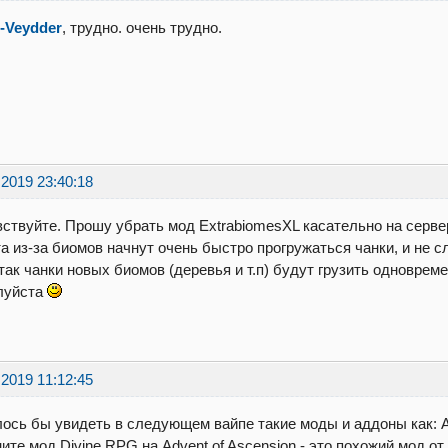
-Veydder
, трудно. очень трудно.
.2019 23:40:18
ствуйте. Прошу убрать мод ExtrabiomesXL касательно на серве
а из-за биомов начнут очень быстро прогружаться чанки, и не с
так чанки новых биомов (деревья и т.п) будут грузить одновреме
луйста
.2019 11:12:45
ось бы увидеть в следующем вайпе такие моды и аддоны как: A
ите мод Divine RPG на Advent of Ascension - это похожий мод о