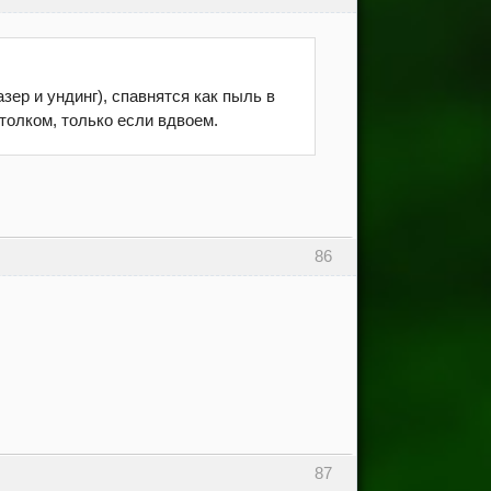
зер и ундинг), спавнятся как пыль в
толком, только если вдвоем.
86
87