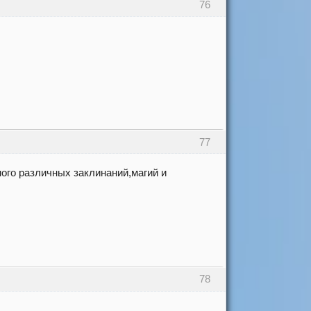
76
77
ого различных заклинаний,магий и
78