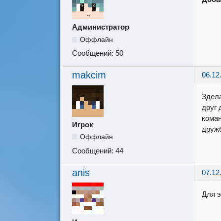
Администратор
Оффлайн
Сообщений:
50
makcim
06.12
Здела
друг 
коман
Игрок
дружб
Оффлайн
Сообщений:
44
anis
07.12
Для э