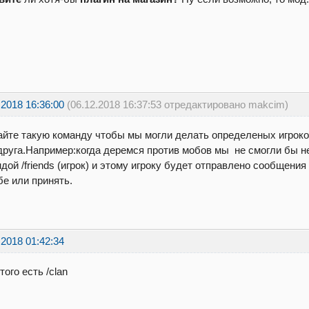
.2018 16:36:00
(06.12.2018 16:37:53 отредактировано makcim)
йте такую команду чтобы мы могли делать определеных игроко
друга.Например:когда деремся против мобов мы не смогли бы н
дой /friends (игрок) и этому игроку будет отправлено сообщения
е или принять.
.2018 01:42:34
того есть /clan