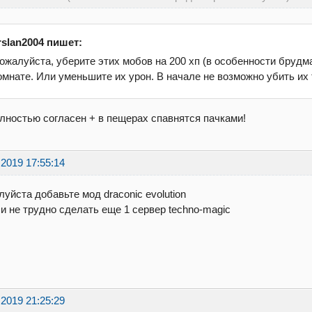
rslan2004 пишет:
ожалуйста, уберите этих мобов на 200 хп (в особенности брудма
омнате. Или уменьшите их урон. В начале не возможно убить их 
лностью согласен + в пещерах спавнятся пачками!
.2019 17:55:14
уйста добавьте мод draconic evolution
и не трудно сделать еще 1 сервер techno-magic
.2019 21:25:29