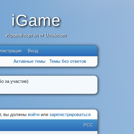
iGame
Игровой портал от Uztelecom
егистрация
Вход
Активные темы
Темы без ответов
о за участие)
т, вы должны
войти
или
зарегистрироваться
РСС