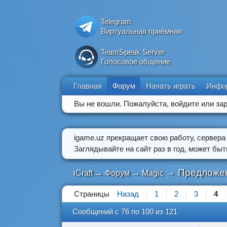
Telegram
Виртуальная приёмная
TeamSpeak Server
Голосовое общение
Главная
Форум
Начать играть
Инфо
Вы не вошли.
Пожалуйста, войдите или зар
igame.uz прекращает свою работу, сервера
Заглядывайте на сайт раз в год, может бы
→
Предложен
iCraft
→
Форум
→
Magic
Страницы
Назад
1
2
3
4
Сообщений с 76 по 100 из 121