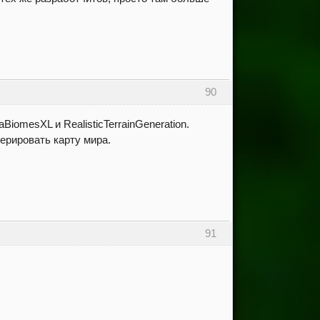
90
BiomesXL и RealisticTerrainGeneration.
ерировать карту мира.
91