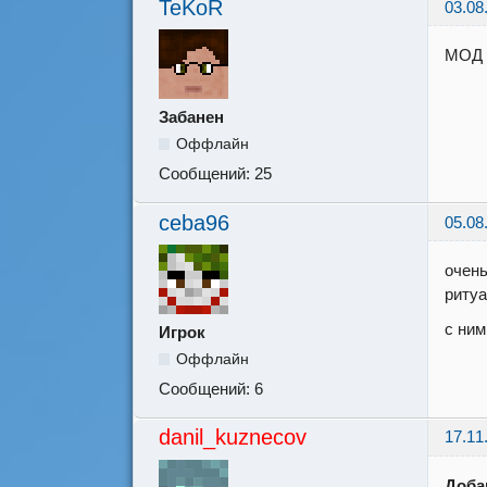
TeKoR
03.08
МОД A
Забанен
Оффлайн
Сообщений:
25
ceba96
05.08
очень
риту
с ним
Игрок
Оффлайн
Сообщений:
6
danil_kuznecov
17.11
Доба