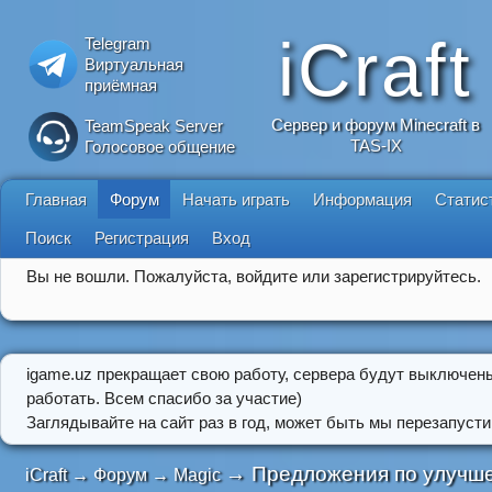
iCraft
Telegram
Виртуальная
приёмная
Сервер и форум Minecraft в
TeamSpeak Server
TAS-IX
Голосовое общение
Главная
Форум
Начать играть
Информация
Статис
Поиск
Регистрация
Вход
Вы не вошли.
Пожалуйста, войдите или зарегистрируйтесь.
igame.uz прекращает свою работу, сервера будут выключен
работать. Всем спасибо за участие)
Заглядывайте на сайт раз в год, может быть мы перезапусти
→
Предложения по улучше
iCraft
→
Форум
→
Magic