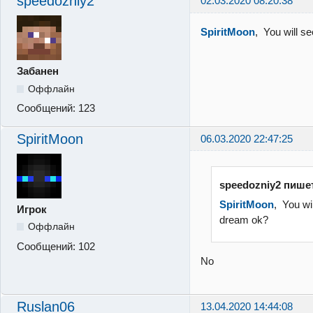
speedozniy2
02.03.2020 08:20:38
SpiritMoon
, You will s
Забанен
Оффлайн
Сообщений:
123
SpiritMoon
06.03.2020 22:47:25
speedozniy2 пише
SpiritMoon
, You wi
Игрок
dream ok?
Оффлайн
Сообщений:
102
No
Ruslan06
13.04.2020 14:44:08