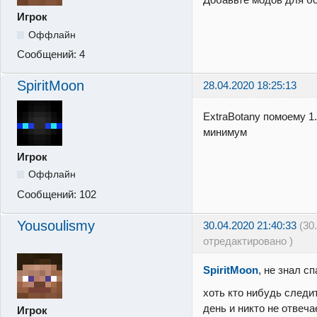
Игрок
Оффлайн
Сообщений:
4
SpiritMoon
28.04.2020 18:25:13
ExtraBotany помоему 1
минимум
Игрок
Оффлайн
Сообщений:
102
Yousoulismy
30.04.2020 21:40:33
(30
отредактировано )
SpiritMoon
, не знал с
хоть кто нибудь следи
день и никто не отвеча
Игрок