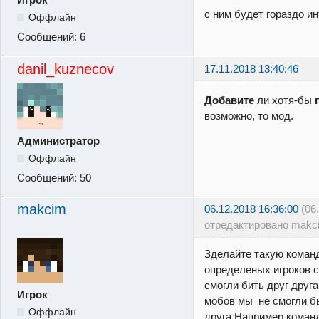
с ним будет гораздо и
Оффлайн
Сообщений:
6
danil_kuznecov
17.11.2018 13:40:46
Добавите
ли хотя-бы
возможно, то мод.
Администратор
Оффлайн
Сообщений:
50
makcim
06.12.2018 16:36:00
(06
отредактировано makc
Зделайте такую коман
определеных игроков 
смогли бить друг друг
Игрок
мобов мы не смогли бы
Оффлайн
друга.Например командо