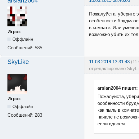
arslan2004
10.03.2019 08:46:00
Пожалуйста, уберите э
особенности брудмазер
в комнате. Или уменьш
Игрок
возможно убить их тол
Оффлайн
Сообщений:
585
SkyLike
11.03.2019 13:31:43
(11
отредактировано SkyLi
arslan2004 пишет:
Пожалуйста, уберит
Игрок
особенности брудм
Оффлайн
как пыль в комнате
Сообщений:
283
начале не возможно
если вдвоем.