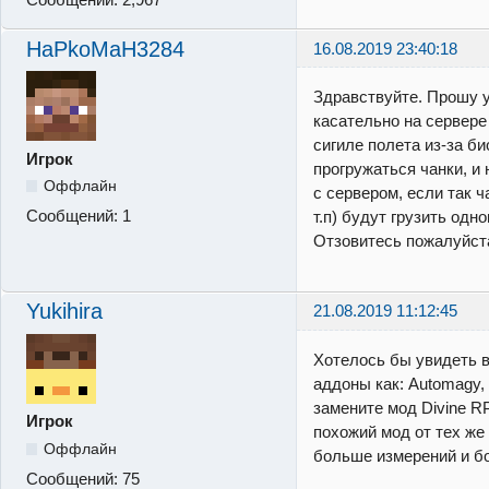
HaPkoMaH3284
16.08.2019 23:40:18
Здравствуйте. Прошу 
касательно на сервере
сигиле полета из-за б
Игрок
прогружаться чанки, и 
Оффлайн
с сервером, если так 
Сообщений:
1
т.п) будут грузить одн
Отзовитесь пожалуйс
Yukihira
21.08.2019 11:12:45
Хотелось бы увидеть 
аддоны как: Automagy,
замените мод Divine RP
Игрок
похожий мод от тех же
Оффлайн
больше измерений и б
Сообщений:
75