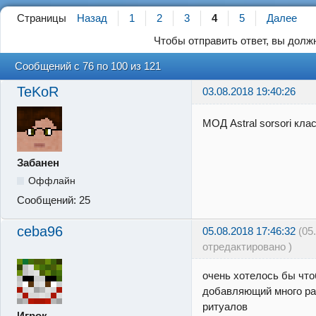
Страницы
Назад
1
2
3
4
5
Далее
Чтобы отправить ответ, вы дол
Сообщений с 76 по 100 из 121
TeKoR
03.08.2018 19:40:26
МОД Astral sorsori кла
Забанен
Оффлайн
Сообщений:
25
ceba96
05.08.2018 17:46:32
(05
отредактировано )
очень хотелось бы что
добавляющий много ра
ритуалов
Игрок