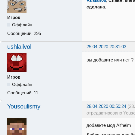
Ruslan06
,
Cпавн, Мага
сделана.
Игрок
Оффлайн
Сообщений:
295
ushlailvol
25.04.2020 20:31:03
вы добавите или нет ? 
Игрок
Оффлайн
Сообщений:
11
Yousoulismy
28.04.2020 00:59:24
(28
отредактировано Youso
добавьте мод Alfheim
Добавьте модов для б