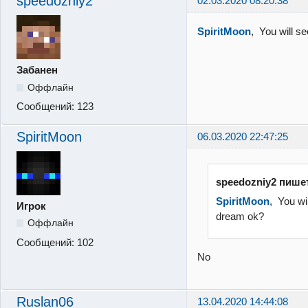
speedozniy2
02.03.2020 08:20:38
SpiritMoon
, You will s
Забанен
Оффлайн
Сообщений:
123
SpiritMoon
06.03.2020 22:47:25
speedozniy2 пише
SpiritMoon
, You wi
Игрок
dream ok?
Оффлайн
Сообщений:
102
No
Ruslan06
13.04.2020 14:44:08