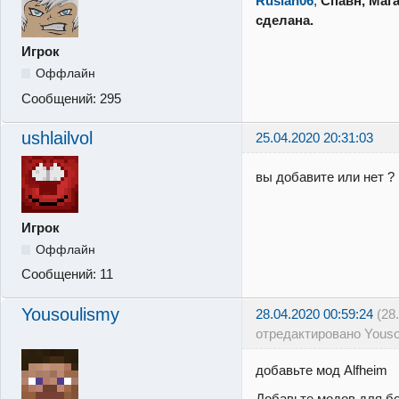
Ruslan06
,
Cпавн, Мага
сделана.
Игрок
Оффлайн
Сообщений:
295
ushlailvol
25.04.2020 20:31:03
вы добавите или нет ? 
Игрок
Оффлайн
Сообщений:
11
Yousoulismy
28.04.2020 00:59:24
(28
отредактировано Youso
добавьте мод Alfheim
Добавьте модов для б