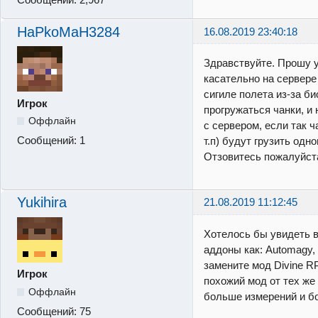
HaPkoMaH3284
16.08.2019 23:40:18
Здравствуйте. Прошу 
касательно на сервере
сигиле полета из-за б
Игрок
прогружаться чанки, и 
Оффлайн
с сервером, если так 
Сообщений:
1
т.п) будут грузить одн
Отзовитесь пожалуйс
Yukihira
21.08.2019 11:12:45
Хотелось бы увидеть 
аддоны как: Automagy,
замените мод Divine RP
Игрок
похожий мод от тех же
Оффлайн
больше измерений и б
Сообщений:
75