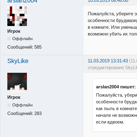
arslan2004
10.03.2019 08:46:00
Пожалуйста, уберите э
особенности брудмазер
в комнате. Или уменьш
Игрок
возможно убить их тол
Оффлайн
Сообщений:
585
SkyLike
11.03.2019 13:31:43
(11
отредактировано SkyLi
arslan2004 пишет:
Пожалуйста, уберит
Игрок
особенности брудм
Оффлайн
как пыль в комнате
Сообщений:
283
начале не возможно
если вдвоем.