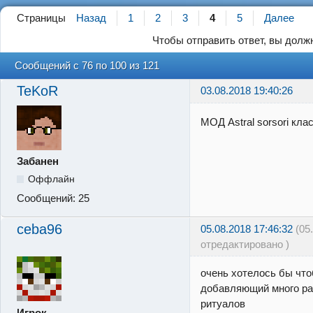
Страницы
Назад
1
2
3
4
5
Далее
Чтобы отправить ответ, вы дол
Сообщений с 76 по 100 из 121
TeKoR
03.08.2018 19:40:26
МОД Astral sorsori кла
Забанен
Оффлайн
Сообщений:
25
ceba96
05.08.2018 17:46:32
(05
отредактировано )
очень хотелось бы что
добавляющий много ра
ритуалов
Игрок