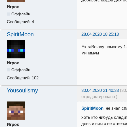
Игрок
Оффлайн
Сообщений:
4
SpiritMoon
28.04.2020 18:25:13
ExtraBotany помоему 1
минимум
Игрок
Оффлайн
Сообщений:
102
Yousoulismy
30.04.2020 21:40:33
(30
отредактировано )
SpiritMoon
, не знал с
хоть кто нибудь следи
день и никто не отвеча
Игрок