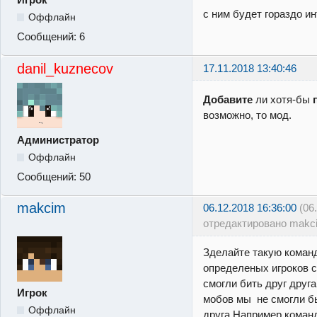
с ним будет гораздо и
Оффлайн
Сообщений:
6
danil_kuznecov
17.11.2018 13:40:46
Добавите
ли хотя-бы
возможно, то мод.
Администратор
Оффлайн
Сообщений:
50
makcim
06.12.2018 16:36:00
(06
отредактировано makc
Зделайте такую коман
определеных игроков 
смогли бить друг друг
Игрок
мобов мы не смогли бы
Оффлайн
друга.Например командо