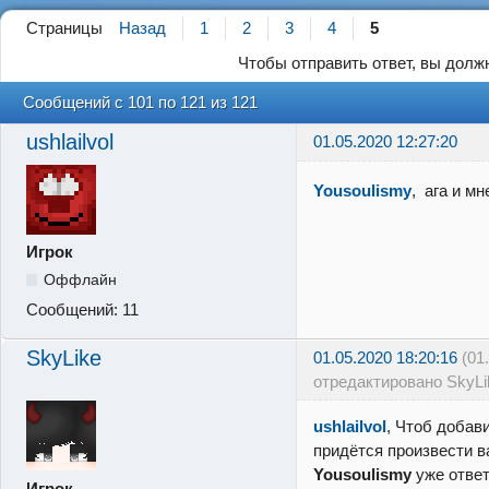
Страницы
Назад
1
2
3
4
5
Чтобы отправить ответ, вы дол
Сообщений с 101 по 121 из 121
ushlailvol
01.05.2020 12:27:20
Yousoulismy
, ага и м
Игрок
Оффлайн
Сообщений:
11
SkyLike
01.05.2020 18:20:16
(01
отредактировано SkyLi
ushlailvol
, Чтоб добав
придётся произвести ва
Yousoulismy
уже ответ
Игрок