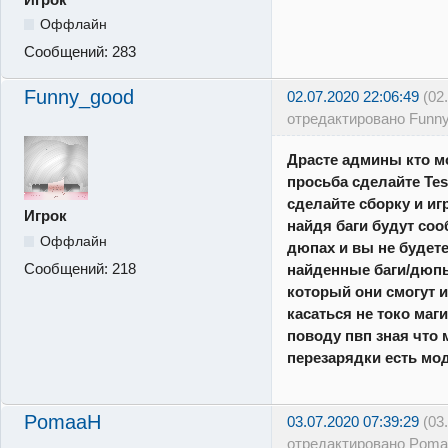
Оффлайн
Сообщений:
283
Funny_good
02.07.2020 22:06:49
(02
отредактировано Funn
Драсте админы кто м
просьба сделайте Test
сделайте сборку и иг
Игрок
найдя баги будут соо
Оффлайн
дюпах и вы не будете
Сообщений:
218
найденные баги/дюп
который они смогут и
касаться не токо маг
поводу пвп зная что 
перезарядки есть мо
PomaaH
03.07.2020 07:39:29
(03
отредактировано Poma