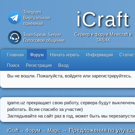
iCraft
Telegram
Виртуальная
приёмная
Сервер и форум Minecraft в
TeamSpeak Server
TAS-IX
Голосовое общение
Главная
Форум
Начать играть
Информация
Статис
Поиск
Регистрация
Вход
Вы не вошли.
Пожалуйста, войдите или зарегистрируйтесь.
igame.uz прекращает свою работу, сервера будут выключен
работать. Всем спасибо за участие)
Заглядывайте на сайт раз в год, может быть мы перезапусти
→
Предложения по улучше
iCraft
→
Форум
→
Magic