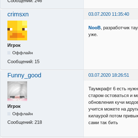
Сообщений:
246
crimsxn
03.07.2020 11:35:40
NooB
, разработчик та
уже.
Игрок
Оффлайн
Сообщений:
15
Funny_good
03.07.2020 18:26:51
Таумкрафт 6 есть нужн
старом остоваться и м
обновления кучи модов 
Игрок
учится можете на други
Оффлайн
килаурой потом привык
Сообщений:
218
сами так бить