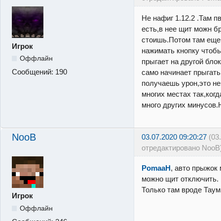
Не нафиг 1.12.2 .Там 
есть,в нее щит можн б
стоишь.Потом там еще 
Игрок
нажимать кнопку чтоб
Оффлайн
прыгает на другой блок
Сообщений:
190
само начинает прыгать,
получаешь урон,это не
многих местах так,когд
много других минусов.
NooB
03.07.2020 09:20:27
(03
отредактировано NooB
PomaaH
, авто прыжок
можно щит отключить. 
Только там вроде Таум
Игрок
Оффлайн