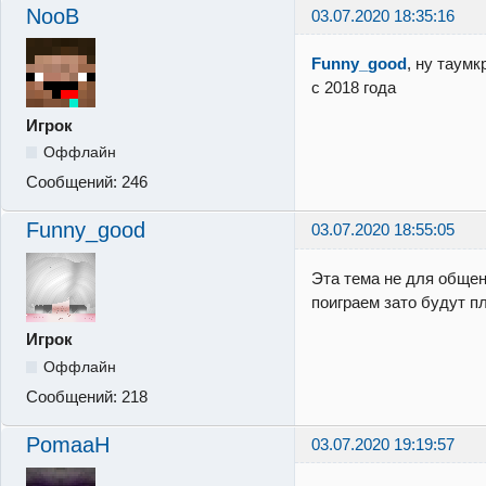
NooB
03.07.2020 18:35:16
Funny_good
, ну таум
с 2018 года
Игрок
Оффлайн
Сообщений:
246
Funny_good
03.07.2020 18:55:05
Эта тема не для общени
поиграем зато будут п
Игрок
Оффлайн
Сообщений:
218
PomaaH
03.07.2020 19:19:57