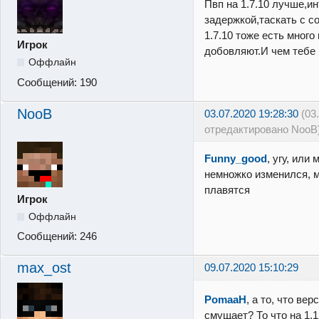
Пвп на 1.7.10 лучше,ин
задержкой,таскать с с
1.7.10 тоже есть мног
Игрок
добовляют.И чем тебе 
Оффлайн
Сообщений:
190
NooB
03.07.2020 19:28:30
(03
отредактировано NooB
Funny_good
, угу, или
немножко изменился, 
плавятся
Игрок
Оффлайн
Сообщений:
246
max_ost
09.07.2020 15:10:29
PomaaH
, а то, что вер
смущает? То что на 1.