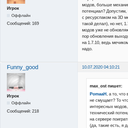
модов, больше механи
Игрок
потенциал? Допустим, 
Оффлайн
с ресурспаком на 3D ме
Сообщений:
169
такой делал), но нет, 
модов уже не обновляют
пор обновления выходя
на 1.7.10, ведь мечико
надо.
Funny_good
10.07.2020 04:10:21
max_ost пишет:
PomaaH
, а то, что
Игрок
не смущает? То что
Оффлайн
интересных модов,
Сообщений:
218
технический потен
на сервере поиграт
(да, такие есть, я 