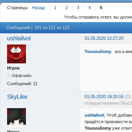
Страницы
Назад
1
2
3
4
5
Чтобы отправить ответ, вы дол
Сообщений с 101 по 121 из 121
ushlailvol
01.05.2020 12:27:20
Yousoulismy
, ага и м
Игрок
Оффлайн
Сообщений:
11
SkyLike
01.05.2020 18:20:16
(01
отредактировано SkyLi
ushlailvol
, Чтоб добав
придётся произвести ва
Yousoulismy
уже ответ
Игрок