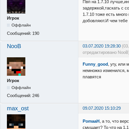
Пвп на 1.7.10 лучше,ин
задержкой,таскать с с
1.7.10 тоже есть мног
Игрок
добовляют.И чем тебе 
Оффлайн
Сообщений:
190
NooB
03.07.2020 19:28:30
(03
отредактировано NooB
Funny_good
, угу, или
немножко изменился, 
плавятся
Игрок
Оффлайн
Сообщений:
246
max_ost
09.07.2020 15:10:29
PomaaH
, а то, что вер
смущает? То что на 1.