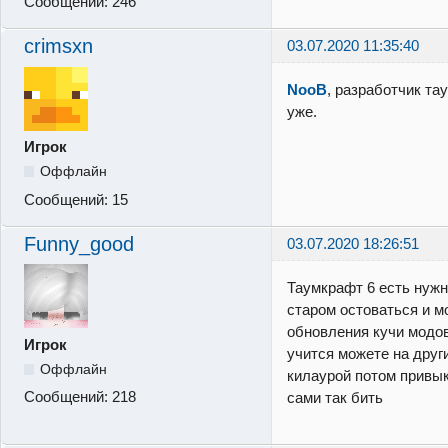
Сообщений:
246
crimsxn
03.07.2020 11:35:40
NooB
, разработчик та
уже.
Игрок
Оффлайн
Сообщений:
15
Funny_good
03.07.2020 18:26:51
Таумкрафт 6 есть нужн
старом остоваться и м
обновления кучи модов 
Игрок
учится можете на други
Оффлайн
килаурой потом привык
Сообщений:
218
сами так бить