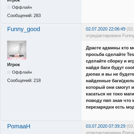
Оффлайн
Сообщений:
283
Funny_good
02.07.2020 22:06:49
(02
отредактировано Funn
Драсте админы кто м
просьба сделайте Test
сделайте сборку и иг
Игрок
найдя баги будут соо
Оффлайн
дюпах и вы не будете
Сообщений:
218
найденные баги/дюп
который они смогут и
касаться не токо маг
поводу пвп зная что 
перезарядки есть мо
PomaaH
03.07.2020 07:39:29
(03
отредактировано Poma