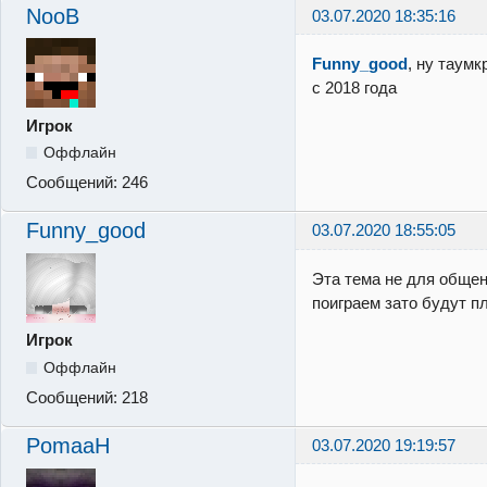
NooB
03.07.2020 18:35:16
Funny_good
, ну таум
с 2018 года
Игрок
Оффлайн
Сообщений:
246
Funny_good
03.07.2020 18:55:05
Эта тема не для общени
поиграем зато будут п
Игрок
Оффлайн
Сообщений:
218
PomaaH
03.07.2020 19:19:57