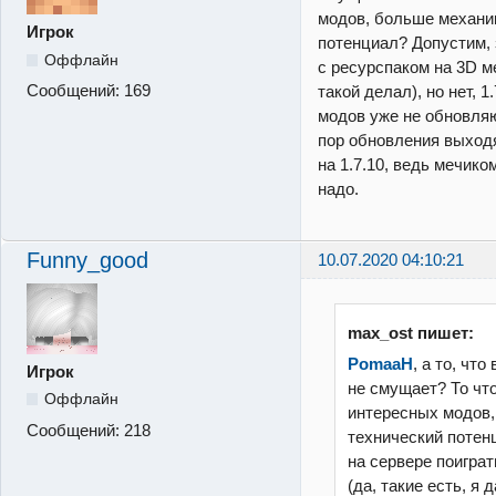
модов, больше механи
Игрок
потенциал? Допустим, 
Оффлайн
с ресурспаком на 3D ме
Сообщений:
169
такой делал), но нет, 
модов уже не обновляют
пор обновления выходя
на 1.7.10, ведь мечико
надо.
Funny_good
10.07.2020 04:10:21
max_ost пишет:
PomaaH
, а то, что
Игрок
не смущает? То что
Оффлайн
интересных модов,
Сообщений:
218
технический потен
на сервере поиграт
(да, такие есть, я 