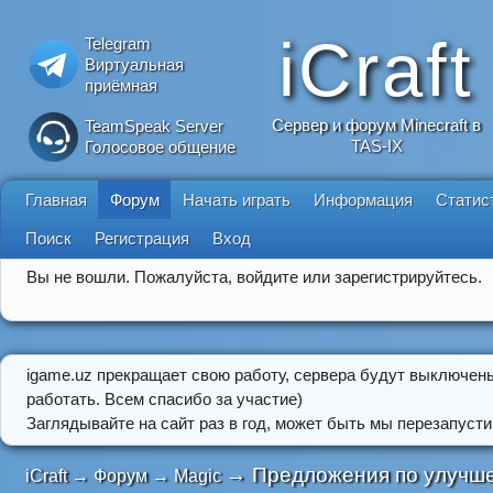
iCraft
Telegram
Виртуальная
приёмная
Сервер и форум Minecraft в
TeamSpeak Server
TAS-IX
Голосовое общение
Главная
Форум
Начать играть
Информация
Статис
Поиск
Регистрация
Вход
Вы не вошли.
Пожалуйста, войдите или зарегистрируйтесь.
igame.uz прекращает свою работу, сервера будут выключен
работать. Всем спасибо за участие)
Заглядывайте на сайт раз в год, может быть мы перезапусти
→
Предложения по улучше
iCraft
→
Форум
→
Magic