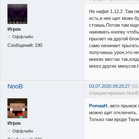
Не нафиг 1.12.2 .Там 
есть,в нее щит можн б
стоишь.Потом там еще 
Игрок
нажимать кнопку чтоб
Оффлайн
прыгает на другой блок
Сообщений:
190
само начинает прыгать,
получаешь урон,это не
многих местах так,когд
много других минусов.
NooB
03.07.2020 09:20:27
(03
отредактировано NooB
PomaaH
, авто прыжок
можно щит отключить. 
Только там вроде Таум
Игрок
Оффлайн