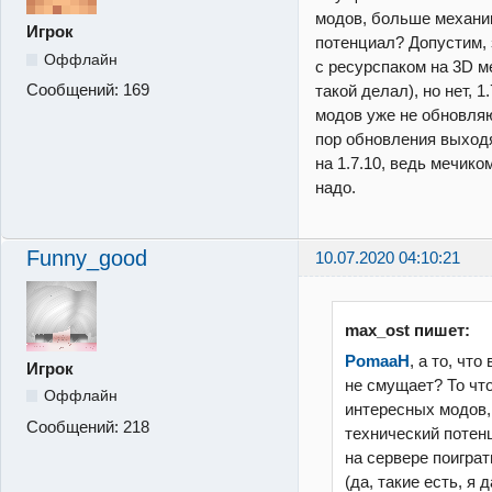
модов, больше механи
Игрок
потенциал? Допустим, 
Оффлайн
с ресурспаком на 3D ме
Сообщений:
169
такой делал), но нет, 
модов уже не обновляют
пор обновления выходя
на 1.7.10, ведь мечико
надо.
Funny_good
10.07.2020 04:10:21
max_ost пишет:
PomaaH
, а то, что
Игрок
не смущает? То что
Оффлайн
интересных модов,
Сообщений:
218
технический потен
на сервере поиграт
(да, такие есть, я 