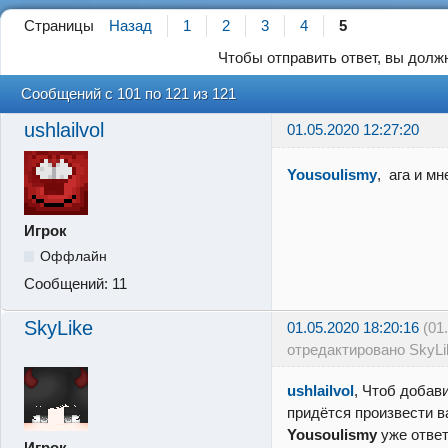
Страницы
Назад
1
2
3
4
5
Чтобы отправить ответ, вы дол
Сообщений с 101 по 121 из 121
ushlailvol
01.05.2020 12:27:20
Yousoulismy
, ага и м
Игрок
Оффлайн
Сообщений:
11
SkyLike
01.05.2020 18:20:16
(01
отредактировано SkyLi
ushlailvol
, Чтоб добав
придётся произвести ва
Yousoulismy
уже ответ
Игрок