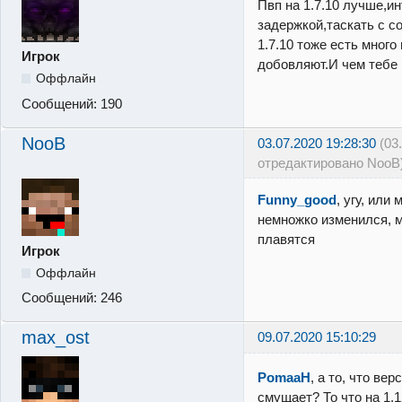
Пвп на 1.7.10 лучше,ин
задержкой,таскать с с
1.7.10 тоже есть мног
Игрок
добовляют.И чем тебе 
Оффлайн
Сообщений:
190
NooB
03.07.2020 19:28:30
(03
отредактировано NooB
Funny_good
, угу, или
немножко изменился, 
плавятся
Игрок
Оффлайн
Сообщений:
246
max_ost
09.07.2020 15:10:29
PomaaH
, а то, что вер
смущает? То что на 1.