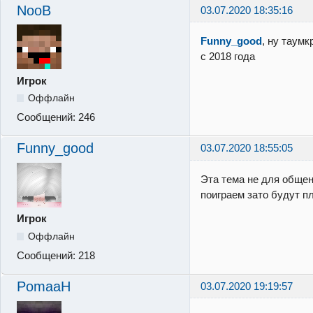
NooB
03.07.2020 18:35:16
Funny_good
, ну таум
с 2018 года
Игрок
Оффлайн
Сообщений:
246
Funny_good
03.07.2020 18:55:05
Эта тема не для общени
поиграем зато будут п
Игрок
Оффлайн
Сообщений:
218
PomaaH
03.07.2020 19:19:57