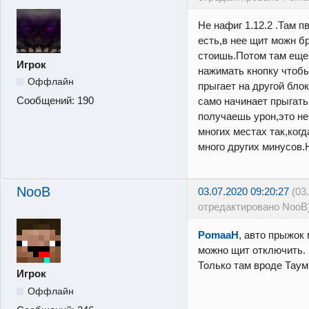
Не нафиг 1.12.2 .Там 
есть,в нее щит можн б
стоишь.Потом там еще 
Игрок
нажимать кнопку чтоб
Оффлайн
прыгает на другой блок
Сообщений:
190
само начинает прыгать,
получаешь урон,это не
многих местах так,когд
много других минусов.
NooB
03.07.2020 09:20:27
(03
отредактировано NooB
PomaaH
, авто прыжок
можно щит отключить. 
Только там вроде Таум
Игрок
Оффлайн