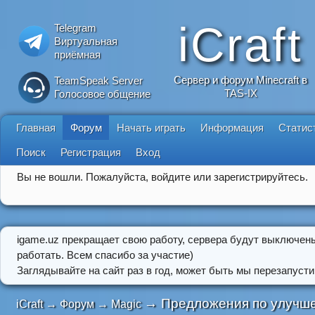
iCraft
Telegram
Виртуальная
приёмная
Сервер и форум Minecraft в
TeamSpeak Server
TAS-IX
Голосовое общение
Главная
Форум
Начать играть
Информация
Статис
Поиск
Регистрация
Вход
Вы не вошли.
Пожалуйста, войдите или зарегистрируйтесь.
igame.uz прекращает свою работу, сервера будут выключен
работать. Всем спасибо за участие)
Заглядывайте на сайт раз в год, может быть мы перезапусти
→
Предложения по улучше
iCraft
→
Форум
→
Magic