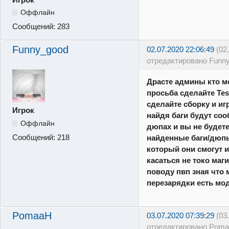
Оффлайн
Сообщений:
283
Funny_good
02.07.2020 22:06:49
(02
отредактировано Funn
Драсте админы кто м
просьба сделайте Test
сделайте сборку и иг
Игрок
найдя баги будут соо
Оффлайн
дюпах и вы не будете
Сообщений:
218
найденные баги/дюп
который они смогут и
касаться не токо маг
поводу пвп зная что 
перезарядки есть мо
PomaaH
03.07.2020 07:39:29
(03
отредактировано Poma