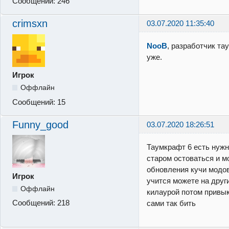
Сообщений:
246
crimsxn
03.07.2020 11:35:40
NooB
, разработчик та
уже.
Игрок
Оффлайн
Сообщений:
15
Funny_good
03.07.2020 18:26:51
Таумкрафт 6 есть нужн
старом остоваться и м
обновления кучи модов 
Игрок
учится можете на други
Оффлайн
килаурой потом привык
Сообщений:
218
сами так бить